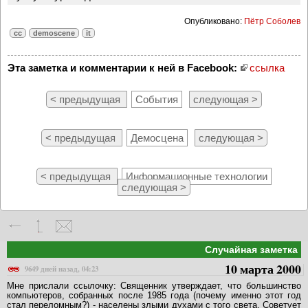
Опубликовано:
Пётр Соболев
cc
demoscene
it
Эта заметка и комментарии к ней в Facebook:
ссылка
< предыдущая
События
следующая >
< предыдущая
Демосцена
следующая >
< предыдущая
Информационные технологии
следующая >
Случайная заметка
10 марта 2000
9649 дней назад, 04:23
Мне прислали ссылочку: Священник утверждает, что большинство
компьютеров, собранных после 1985 года (почему именно этот год
стал переломным?) - населены злыми духами с того света. Советует