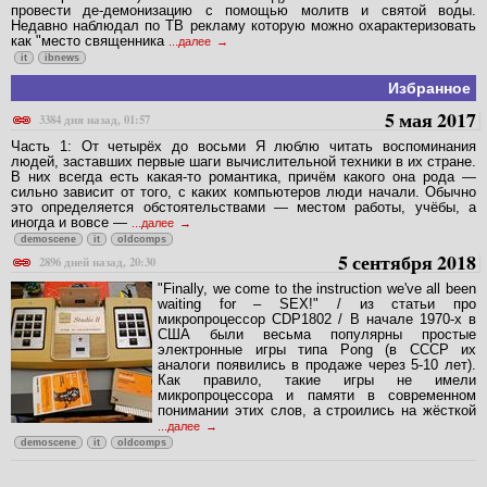
провести де-демонизацию с помощью молитв и святой воды.
Недавно наблюдал по ТВ рекламу которую можно охарактеризовать
как "место священника
...далее
it
ibnews
Избранное
5 мая 2017
3384 дня назад, 01:57
Часть 1: От четырёх до восьми Я люблю читать воспоминания
людей, заставших первые шаги вычислительной техники в их стране.
В них всегда есть какая-то романтика, причём какого она рода —
сильно зависит от того, с каких компьютеров люди начали. Обычно
это определяется обстоятельствами — местом работы, учёбы, а
иногда и вовсе —
...далее
demoscene
it
oldcomps
5 сентября 2018
2896 дней назад, 20:30
"Finally, we come to the instruction we've all been
waiting for – SEX!" / из статьи про
микропроцессор CDP1802 / В начале 1970-х в
США были весьма популярны простые
электронные игры типа Pong (в СССР их
аналоги появились в продаже через 5-10 лет).
Как правило, такие игры не имели
микропроцессора и памяти в современном
понимании этих слов, а строились на жёсткой
...далее
demoscene
it
oldcomps