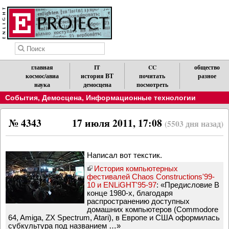
главная
IT
CC
общество
космос/авиа
история ВТ
почитать
разное
наука
демосцена
посмотреть
События
,
Демосцена
,
Информационные технологии
№ 4343
17 июля 2011, 17:08
(5503 дня назад)
Написал вот текстик.
История компьютерных
фестивалей Chaos Constructions'99-
10 и ENLiGHT'95-97
: «Предисловие В
конце 1980-х, благодаря
распространению доступных
домашних компьютеров (Commodore
64, Amiga, ZX Spectrum, Atari), в Европе и США оформилась
субкультура под названием …»