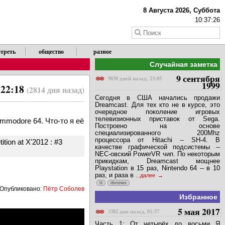
8 Августа 2026, Суббота
10:37:26
треть
общество
разное
Случайная заметка
9 сентября
9830 дней назад, 23:05
1999
 22:18
(2814 дня назад)
Сегодня в США начались продажи
Dreamcast. Для тех кто не в курсе, это
очередное поколение игровых
телевизионных приставок от Sega.
ommodore 64. Что-то я её
Построено на основе
специализированного 200Mhz
процессора от Hitachi -- SH-4. В
tion at X'2012 : #3
качестве графической подсистемы --
NEC-овский PowerVR чип. По некоторым
прикидкам, Dreamcast мощнее
Playstation в 15 раз, Nintendo 64 -- в 10
раз, и раза в
...далее
it
ibnews
Опубликовано:
Пётр Соболев
Избранное
5 мая 2017
3382 дня назад, 01:57
Часть 1: От четырёх до восьми Я