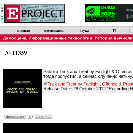
главная
космос/авиа
наука
IT
Демосцена
,
Информационные технологии
,
История вычислит
№ 11359
Работа Trick and Treat by Fairlight & Offe
тогда пропустил, а сейчас случайно наткну
Trick and Treat by Fairlight , Offence & Pro
Release Date : 28 October 2012 *Recording 
demoscene
it
oldcomps