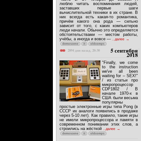
люблю читать воспоминания людей,
заставших первые шаги
вычислительной техники в их стране. В
них всегда есть какая-то романтика,
причём какого она рода — сильно
зависит от того, с каких компьютеров
люди начали. Обычно это определяется
обстоятельствами — местом работы,
учёбы, а иногда и вовсе —
...далее
demoscene
it
oldcomps
5 сентября
2894 дня назад, 20:30
2018
"Finally, we come
to the instruction
we've all been
waiting for – SEX!"
/ из статьи про
микропроцессор
CDP1802 / В
начале 1970-х в
США были весьма
популярны
простые электронные игры типа Pong (в
СССР их аналоги появились в продаже
через 5-10 лет). Как правило, такие игры
не имели микропроцессора и памяти в
современном понимании этих слов, а
строились на жёсткой
...далее
demoscene
it
oldcomps