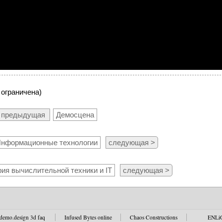
 ограничена)
 предыдущая
Демосцена
нформационные технологии
следующая >
ия вычислительной техники и IT
следующая >
demo.design 3d faq
Infused Bytes online
Chaos Constructions
ENLi