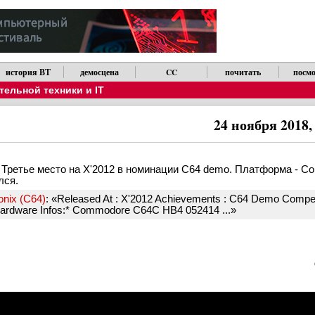
история ВТ
демосцена
CC
почитать
посмо
ельной техники и IT
24 ноября 2018,
nce. Третье место на X'2012 в номинации C64 demo. Платформа - C
лся.
sonix (C64)
: «Released At : X'2012 Achievements : C64 Demo Competi
Hardware Infos:* Commodore C64C HB4 052414 ...»