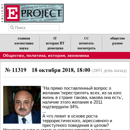
главная
IT
CC
общество
космос/авиа
история ВТ
почитать
разное
наука
демосцена
посмотреть
Общество, политика, история, экономика
№ 11319
18 октября 2018, 18:00
(2851 день назад)
"На прямо поставленный вопрос о
желании 'перестрелять всех, из-за кого
жизнь в стране такова, какова она есть',
наличие этого желания в 2011
подтвердили 34%.
...
А что лежит в основе роста
террористического, агрессивного и
преступного поведения в целом?
Некоторые самые смелые коллеги говорят о главном