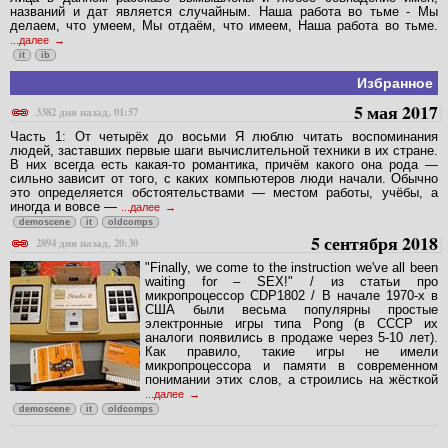
названий и дат является случайным. Наша работа во тьме - Мы
делаем, что умеем, Мы отдаём, что имеем, Наша работа во тьме.
...далее
it
ib
Избранное
5 мая 2017
3382 дня назад, 01:57
Часть 1: От четырёх до восьми Я люблю читать воспоминания
людей, заставших первые шаги вычислительной техники в их стране.
В них всегда есть какая-то романтика, причём какого она рода —
сильно зависит от того, с каких компьютеров люди начали. Обычно
это определяется обстоятельствами — местом работы, учёбы, а
иногда и вовсе —
...далее
demoscene
it
oldcomps
5 сентября 2018
2894 дня назад, 20:30
"Finally, we come to the instruction we've all been
waiting for – SEX!" / из статьи про
микропроцессор CDP1802 / В начале 1970-х в
США были весьма популярны простые
электронные игры типа Pong (в СССР их
аналоги появились в продаже через 5-10 лет).
Как правило, такие игры не имели
микропроцессора и памяти в современном
понимании этих слов, а строились на жёсткой
...далее
demoscene
it
oldcomps