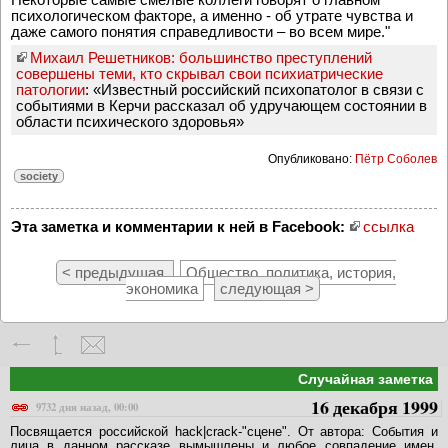
психологическом факторе, а именно - об утрате чувства и
даже самого понятия справедливости – во всем мире."
Михаил Решетников: большинство преступлений
совершены теми, кто скрывал свои психиатрические
патологии
: «Известный российский психопатолог в связи с
событиями в Керчи рассказал об удручающем состоянии в
области психического здоровья»
Опубликовано:
Пётр Соболев
society
Эта заметка и комментарии к ней в Facebook:
ссылка
< предыдущая
Общество, политика, история,
экономика
следующая >
Случайная заметка
16 декабря 1999
9732 дня назад, 00:00
Посвящается российской hack|crack-"сцене". От автора: События и
лица в данном рассказе вымышлены и любое совпадение имен,