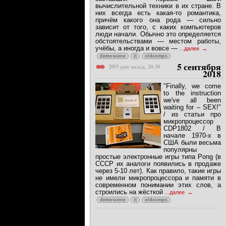
вычислительной техники в их стране. В
них всегда есть какая-то романтика,
причём какого она рода — сильно
зависит от того, с каких компьютеров
люди начали. Обычно это определяется
обстоятельствами — местом работы,
учёбы, а иногда и вовсе —
...далее
demoscene
it
oldcomps
5 сентября
2893 дня назад, 20:30
2018
"Finally, we come
to the instruction
we've all been
waiting for – SEX!"
/ из статьи про
микропроцессор
CDP1802 / В
начале 1970-х в
США были весьма
популярны
простые электронные игры типа Pong (в
СССР их аналоги появились в продаже
через 5-10 лет). Как правило, такие игры
не имели микропроцессора и памяти в
современном понимании этих слов, а
строились на жёсткой
...далее
demoscene
it
oldcomps