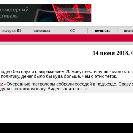
история ВТ
демосцена
CC
почитать
посмо
14 июня 2018, 
кладно без пауз и с выражением 20 минут нести чушь - мало кто
политику, денег было бы куда больше, чем с этих тёток.
а
: «Очередные гастролёры собрали соседей в подъезде. Сразу я
дурят на каждом шагу. Видео залито в т...»