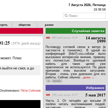
7 Августа 2026, Пятница
19:38:59
треть
общество
разное
Случайная заметка
14 августа
9855 дней назад, 14:59
1999
01:25
(2976 дней назад)
По-поводу сотовой связи в метро (в
частности в тоннелях).. В одной из
конференций (fido7).xsu.cellular было
высказано интересное мнение, привожу
 сможет. Плюс
его полностью: Вообще-то щелевой
кабель для таких целей уже
практически не используется. По двум
 выйти не смог, а до
причинам очеь высокое затухание.
Вторая - очень узок диапазон для его
работы. Сейчас обычно
...далее
it
ibnews
Избранное
Опубликовано:
Пётр Соболев
5 мая 2017
3381 день назад, 01:57
Часть 1: От четырёх до восьми Я
люблю читать воспоминания людей,
заставших первые шаги