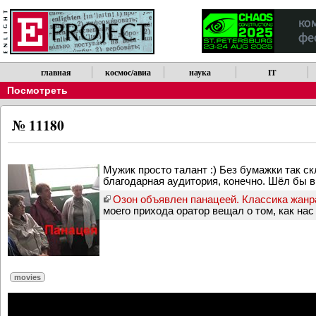
главная
космос/авиа
наука
IT
Посмотреть
№ 11180
Мужик просто талант :) Без бумажки так с
благодарная аудитория, конечно. Шёл бы в 
Озон объявлен панацеей. Классика жанр
моего прихода оратор вещал о том, как нас 
movies