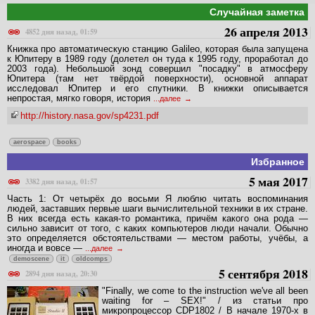
Случайная заметка
26 апреля 2013
4852 дня назад, 01:59
Книжка про автоматическую станцию Galileo, которая была запущена
к Юпитеру в 1989 году (долетел он туда к 1995 году, проработал до
2003 года). Небольшой зонд совершил "посадку" в атмосферу
Юпитера (там нет твёрдой поверхности), основной аппарат
исследовал Юпитер и его спутники. В книжки описывается
непростая, мягко говоря, история
...далее
http://history.nasa.gov/sp4231.pdf
aerospace
books
Избранное
5 мая 2017
3382 дня назад, 01:57
Часть 1: От четырёх до восьми Я люблю читать воспоминания
людей, заставших первые шаги вычислительной техники в их стране.
В них всегда есть какая-то романтика, причём какого она рода —
сильно зависит от того, с каких компьютеров люди начали. Обычно
это определяется обстоятельствами — местом работы, учёбы, а
иногда и вовсе —
...далее
demoscene
it
oldcomps
5 сентября 2018
2894 дня назад, 20:30
"Finally, we come to the instruction we've all been
waiting for – SEX!" / из статьи про
микропроцессор CDP1802 / В начале 1970-х в