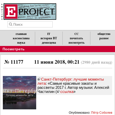
главная
IT
CC
общество
космос/авиа
история ВТ
почитать
разное
наука
демосцена
посмотреть
Посмотреть
№ 11177
11 июня 2018, 00:21
(2980 дней назад)
Санкт-Петербург: лучшие моменты
лета
: «Самые красивые закаты и
рассветы 2017 г. Автор музыки: Алексей
Частилин (
ссылка
»
Опубликовано:
Пётр Соболев