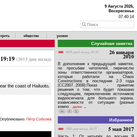
9 Августа 2026,
Воскресенье
07:40:14
треть
общество
разное
Случайная заметка
26 января
6039 дней назад, 03:15
2010
 19:19
(3013 дня назад)
В дополнение к предыдущей заметке,
по просьбам читателей, перечислю
зоны ответственности организаторов,
которые работали на Chaos
Constructions в последние 2-3 года
(CC2007..2009):Показ - принятие
near the coast of Hailuoto,
решения о том, что будет показано
следующим, переключение источников
видеосигнала для большого экрана,
взависимости от ситуации (разные
компо
...далее
cc
it
lj
Опубликовано:
Пётр Соболев
Избранное
5 мая 2017
3383 дня назад, 01:57
Часть 1: От четырёх до восьми Я