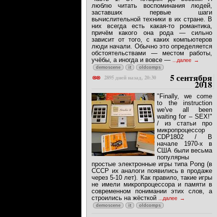
люблю читать воспоминания людей,
заставших первые шаги
вычислительной техники в их стране. В
них всегда есть какая-то романтика,
причём какого она рода — сильно
зависит от того, с каких компьютеров
люди начали. Обычно это определяется
обстоятельствами — местом работы,
учёбы, а иногда и вовсе —
...далее
demoscene
it
oldcomps
5 сентября
2895 дней назад, 20:30
2018
"Finally, we come
to the instruction
we've all been
waiting for – SEX!"
/ из статьи про
микропроцессор
CDP1802 / В
начале 1970-х в
США были весьма
популярны
простые электронные игры типа Pong (в
СССР их аналоги появились в продаже
через 5-10 лет). Как правило, такие игры
не имели микропроцессора и памяти в
современном понимании этих слов, а
строились на жёсткой
...далее
demoscene
it
oldcomps