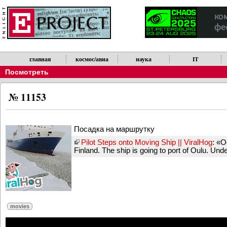
главная
космос/авиа
наука
IT
Посмотреть
№ 11153
Посадка на маршрутку
Pilot Steps onto Moving Ship || ViralHog
: «O
Finland. The ship is going to port of Oulu. Und
movies