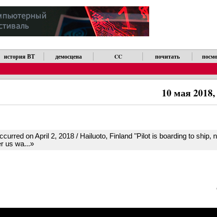
история ВТ
демосцена
CC
почитать
посмо
10 мая 2018,
ccurred on April 2, 2018 / Hailuoto, Finland "Pilot is boarding to ship, 
er us wa...»