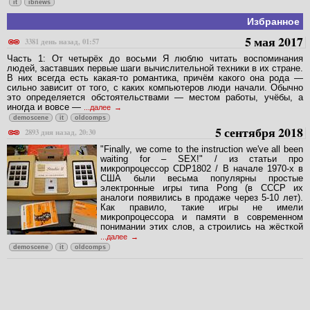
it
ibnews
Избранное
5 мая 2017
3381 день назад, 01:57
Часть 1: От четырёх до восьми Я люблю читать воспоминания
людей, заставших первые шаги вычислительной техники в их стране.
В них всегда есть какая-то романтика, причём какого она рода —
сильно зависит от того, с каких компьютеров люди начали. Обычно
это определяется обстоятельствами — местом работы, учёбы, а
иногда и вовсе —
...далее
demoscene
it
oldcomps
5 сентября 2018
2893 дня назад, 20:30
"Finally, we come to the instruction we've all been
waiting for – SEX!" / из статьи про
микропроцессор CDP1802 / В начале 1970-х в
США были весьма популярны простые
электронные игры типа Pong (в СССР их
аналоги появились в продаже через 5-10 лет).
Как правило, такие игры не имели
микропроцессора и памяти в современном
понимании этих слов, а строились на жёсткой
...далее
demoscene
it
oldcomps