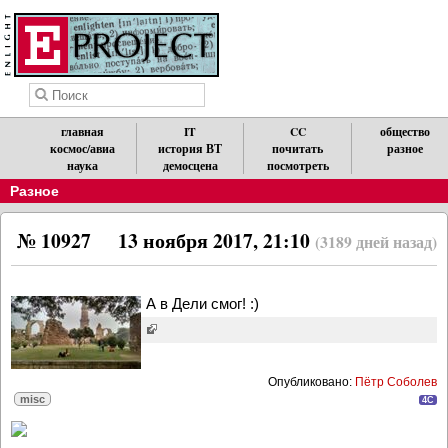
главная
IT
CC
общество
космос/авиа
история ВТ
почитать
разное
наука
демосцена
посмотреть
Разное
№ 10927
13 ноября 2017, 21:10
(3189 дней назад)
А в Дели смог! :)
Опубликовано:
Пётр Соболев
misc
4C