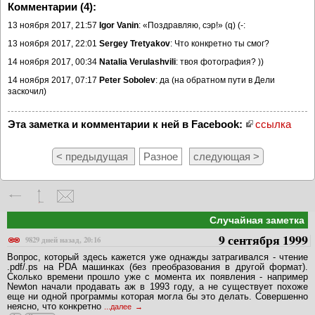
Комментарии (4):
13 ноября 2017, 21:57
Igor Vanin
: «Поздравляю, сэр!» (q) (-:
13 ноября 2017, 22:01
Sergey Tretyakov
: Что конкретно ты смог?
14 ноября 2017, 00:34
Natalia Verulashvili
: твоя фотография? ))
14 ноября 2017, 07:17
Peter Sobolev
: да (на обратном пути в Дели
заскочил)
Эта заметка и комментарии к ней в Facebook:
ссылка
< предыдущая
Разное
следующая >
Случайная заметка
9 сентября 1999
9829 дней назад, 20:16
Вопрос, который здесь кажется уже однажды затрагивался - чтение
.pdf/.ps на PDA машинках (без преобразования в другой формат).
Сколько времени прошло уже с момента их появления - например
Newton начали продавать аж в 1993 году, а не существует похоже
еще ни одной программы которая могла бы это делать. Совершенно
неясно, что конкретно
...далее