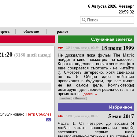
6 Августа 2026, Четверг
20:59:02
треть
общество
разное
Случайная заметка
18 июля 1999
9881 день назад, 02:39
21:20
(3188 дней назад)
Не дождался пока фильм The Matrix
пойдет в кино, посмотрел на кассете..
Коротко поделюсь впечатлениями (кто
еще собирается смотреть - не читайте
:). Смотреть интересно, хотя сценарий
не на 5. Общая идея: действие
происходит в будущем, где все живут
не на самом деле. Компьютер(ы)
имитируют для людей реальность, в то
время как в
...далее
movies
ibnews
Избранное
5 мая 2017
Опубликовано:
Пётр Соболев
3380 дней назад, 01:57
2C
Часть 1: От четырёх до восьми Я
люблю читать воспоминания людей,
заставших первые шаги
вычислительной техники в их стране. В