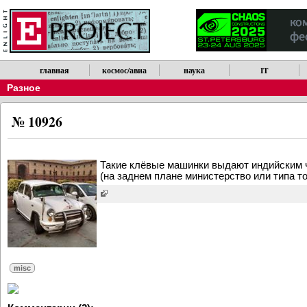
главная
космос/авиа
наука
IT
Разное
№ 10926
Такие клёвые машинки выдают индийским ч
(на заднем плане министерство или типа то
misc