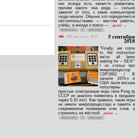
них всегда есть какая-то романтика,
причём какого она рода — сильно
зависит от того, с каких компьютеров
люди начали. Обычно это определяется
обстоятельствами — местом работы,
учёбы, а иногда и вовсе —
...далее
demoscene
it
oldcomps
5 сентября
2892 дня назад, 20:30
2018
"Finally, we come
to the instruction
we've all been
waiting for – SEX!"
/ из статьи про
микропроцессор
CDP1802 / В
начале 1970-х в
США были весьма
популярны
простые электронные игры типа Pong (в
СССР их аналоги появились в продаже
через 5-10 лет). Как правило, такие игры
не имели микропроцессора и памяти в
современном понимании этих слов, а
строились на жёсткой
...далее
demoscene
it
oldcomps