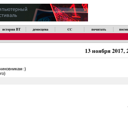
история ВТ
демосцена
CC
почитать
посмо
13 ноября 2017, 
иновникам :)
го)