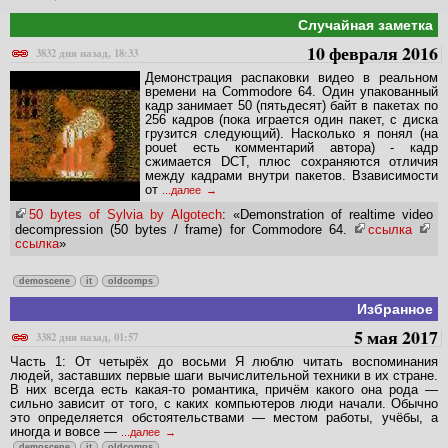
Случайная заметка
10 февраля 2016
3832 дня назад, 18:33
Демонстрация распаковки видео в реальном
времени на Commodore 64. Один упакованный
кадр занимает 50 (пятьдесят) байт в пакетах по
256 кадров (пока играется один пакет, с диска
грузится следующий). Насколько я понял (на
pouet есть комментарий автора) - кадр
сжимается DCT, плюс сохраняются отличия
между кадрами внутри пакетов. Взависимости
от
...далее
50 bytes of Sylvia by Algotech
: «Demonstration of realtime video
decompression (50 bytes / frame) for Commodore 64.
ссылка
ссылка
»
demoscene
it
oldcomps
Избранное
5 мая 2017
3382 дня назад, 01:57
Часть 1: От четырёх до восьми Я люблю читать воспоминания
людей, заставших первые шаги вычислительной техники в их стране.
В них всегда есть какая-то романтика, причём какого она рода —
сильно зависит от того, с каких компьютеров люди начали. Обычно
это определяется обстоятельствами — местом работы, учёбы, а
иногда и вовсе —
...далее
demoscene
it
oldcomps