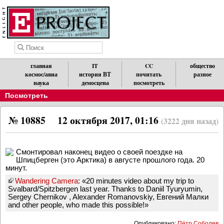
главная
IT
CC
общество
космос/авиа
история ВТ
почитать
разное
наука
демосцена
посмотреть
Посмотреть
№ 10885
12 октября 2017, 01:16
(3222 дня назад)
Смонтировал наконец видео о своей поездке на
Шпицберген (это Арктика) в августе прошлого года. 20
минут.
Wandering Camera
: «20 minutes video about my trip to
Svalbard/Spitzbergen last year. Thanks to Daniil Tyuryumin,
Sergey Chernikov , Alexander Romanovskiy, Евгений Малки
and other people, who made this possible!»
Опубликовано:
Пётр Соболев