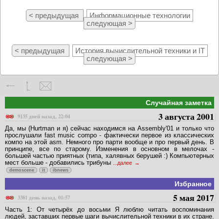
< предыдущая
Информационные технологии
следующая >
< предыдущая
История вычислительной техники и IT
следующая >
Случайная заметка
3 августа 2001
9135 дней назад, 22:04
Да, мы (Hurtman и я) сейчас находимся на Assembly'01 и только что
прослушали fast music compo - фактически первое из классических
компо на этой asm. Немного про парти вообще и про первый день. В
принципе, все по старому. Изменения в основном в мелочах -
большей частью приятных (типа, халявных берушей :) Компьютерных
мест больше - добавились трибуны
...далее
demoscene
it
ibnews
Избранное
5 мая 2017
3381 день назад, 01:57
Часть 1: От четырёх до восьми Я люблю читать воспоминания
людей, заставших первые шаги вычислительной техники в их стране.