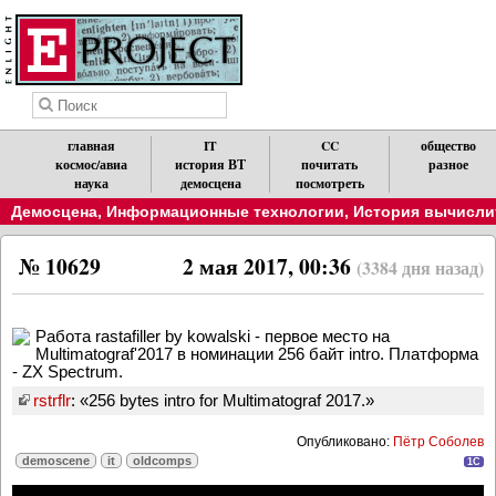
главная
IT
CC
общество
космос/авиа
история ВТ
почитать
разное
наука
демосцена
посмотреть
Демосцена
,
Информационные технологии
,
История вычислит
№ 10629
2 мая 2017, 00:36
(3384 дня назад)
Работа rastafiller by kowalski - первое место на
Multimatograf'2017 в номинации 256 байт intro. Платформа
- ZX Spectrum.
rstrflr
: «256 bytes intro for Multimatograf 2017.»
Опубликовано:
Пётр Соболев
demoscene
it
oldcomps
1C