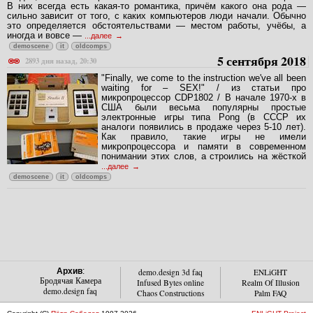
В них всегда есть какая-то романтика, причём какого она рода —
сильно зависит от того, с каких компьютеров люди начали. Обычно
это определяется обстоятельствами — местом работы, учёбы, а
иногда и вовсе —
...далее
demoscene
it
oldcomps
5 сентября 2018
2893 дня назад, 20:30
"Finally, we come to the instruction we've all been
waiting for – SEX!" / из статьи про
микропроцессор CDP1802 / В начале 1970-х в
США были весьма популярны простые
электронные игры типа Pong (в СССР их
аналоги появились в продаже через 5-10 лет).
Как правило, такие игры не имели
микропроцессора и памяти в современном
понимании этих слов, а строились на жёсткой
...далее
demoscene
it
oldcomps
Архив
:
demo.design 3d faq
ENLiGHT
Бродячая Камера
Infused Bytes online
Realm Of Illusion
demo.design faq
Chaos Constructions
Palm FAQ