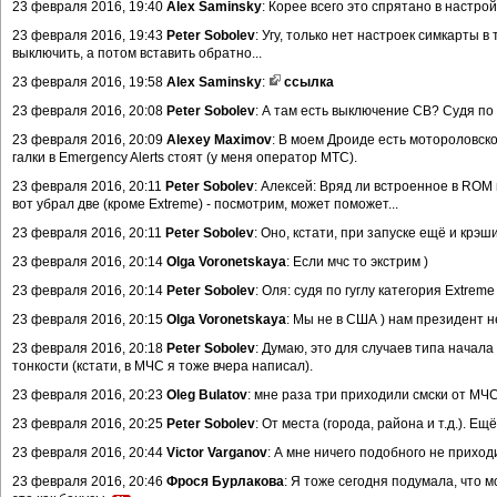
23 февраля 2016, 19:40
Alex Saminsky
: Корее всего это спрятано в настр
23 февраля 2016, 19:43
Peter Sobolev
: Угу, только нет настроек симкарты 
выключить, а потом вставить обратно...
23 февраля 2016, 19:58
Alex Saminsky
:
ссылка
23 февраля 2016, 20:08
Peter Sobolev
: А там есть выключение CB? Судя по
23 февраля 2016, 20:09
Alexey Maximov
: В моем Дроиде есть мотороловско
галки в Emergency Alerts стоят (у меня оператор МТС).
23 февраля 2016, 20:11
Peter Sobolev
: Алексей: Вряд ли встроенное в ROM
вот убрал две (кроме Extreme) - посмотрим, может поможет...
23 февраля 2016, 20:11
Peter Sobolev
: Оно, кстати, при запуске ещё и крэш
23 февраля 2016, 20:14
Olga Voronetskaya
: Если мчс то экстрим )
23 февраля 2016, 20:14
Peter Sobolev
: Оля: судя по гуглу категория Extre
23 февраля 2016, 20:15
Olga Voronetskaya
: Мы не в США ) нам президент н
23 февраля 2016, 20:18
Peter Sobolev
: Думаю, это для случаев типа начала
тонкости (кстати, в МЧС я тоже вчера написал).
23 февраля 2016, 20:23
Oleg Bulatov
: мне раза три приходили смски от МЧС,
23 февраля 2016, 20:25
Peter Sobolev
: От места (города, района и т.д.). Е
23 февраля 2016, 20:44
Victor Varganov
: А мне ничего подобного не прихо
23 февраля 2016, 20:46
Фрося Бурлакова
: Я тоже сегодня подумала, что м