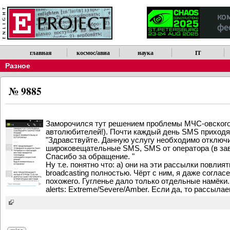
главная
космос/авиа
наука
IT
Разное
№ 9885
Заморочился тут решением проблемы МЧС-овского 
автолюбителей!). Почти каждый день SMS приходя
"Здравствуйте. Данную услугу необходимо отключ
широковещательные SMS, SMS от оператора (в зав
Спасибо за обращение. "
Ну т.е. понятно что: а) они на эти рассылки повлия
broadcasting полностью. Чёрт с ним, я даже согласе
похожего. Гугленье дало только отдельные намёки. 
alerts: Extreme/Severe/Amber. Если да, то рассыла