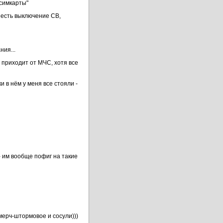
 симкарты"
е есть выключение CB,
ния...
 приходит от МЧС, хотя все
 в нём у меня все стояли -
- им вообще пофиг на такие
смерч-штормовое и сосули)))