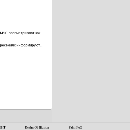
и МЧС рассматривают как
ятресениях информируют...
GHT
Realm Of Illusion
Palm FAQ