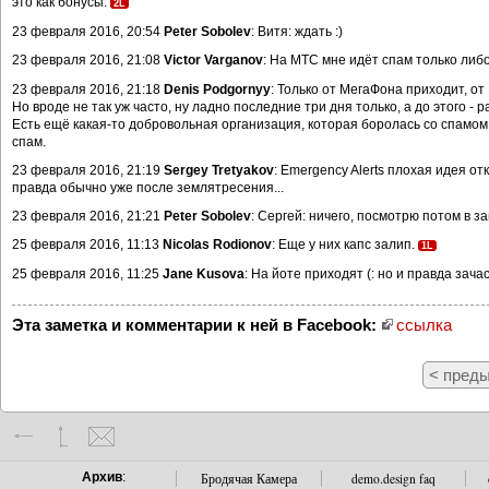
это как бонусы.
2L
23 февраля 2016, 20:54
Peter Sobolev
: Витя: ждать :)
23 февраля 2016, 21:08
Victor Varganov
: На МТС мне идёт спам только либо
23 февраля 2016, 21:18
Denis Podgornyy
: Только от МегаФона приходит, от
Но вроде не так уж часто, ну ладно последние три дня только, а до этого - ра
Есть ещё какая-то добровольная организация, которая боролась со спамом, 
спам.
23 февраля 2016, 21:19
Sergey Tretyakov
: Emergency Alerts плохая идея о
правда обычно уже после землятресения...
23 февраля 2016, 21:21
Peter Sobolev
: Сергей: ничего, посмотрю потом в з
25 февраля 2016, 11:13
Nicolas Rodionov
: Еще у них капс залип.
1L
25 февраля 2016, 11:25
Jane Kusova
: На йоте приходят (: но и правда зача
Эта заметка и комментарии к ней в Facebook:
ссылка
< пред
Архив
:
Бродячая Камера
demo.design faq