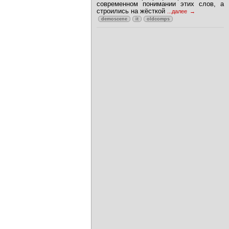
современном понимании этих слов, а
строились на жёсткой
...далее
demoscene
it
oldcomps