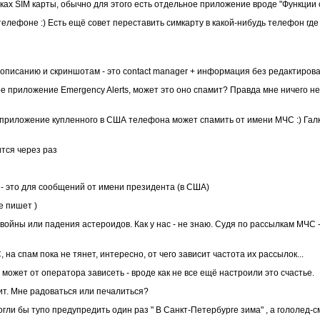
ойках SIM карты, обычно для этого есть отдельное приложение вроде "Функции
в телефоне :) Есть ещё совет переставить симкарту в какой-нибудь телефон гд
 описанию и скриншотам - это contact manager + информация без редактирова
е приложение Emergency Alerts, может это оно спамит? Правда мне ничего не
 приложение купленного в США телефона может спамить от имени МЧС :) Галки
ится через раз
me - это для сообщений от имени президента (в США)
е пишет )
 войны или падения астероидов. Как у нас - не знаю. Судя по рассылкам МЧС 
 на спам пока не тянет, интересно, от чего зависит частота их рассылок...
щё может от оператора зависеть - вроде как не все ещё настроили это счастье.
дит. Мне радоваться или печалиться?
огли бы тупо предупредить один раз " В Санкт-Петербурге зима" , а гололед-