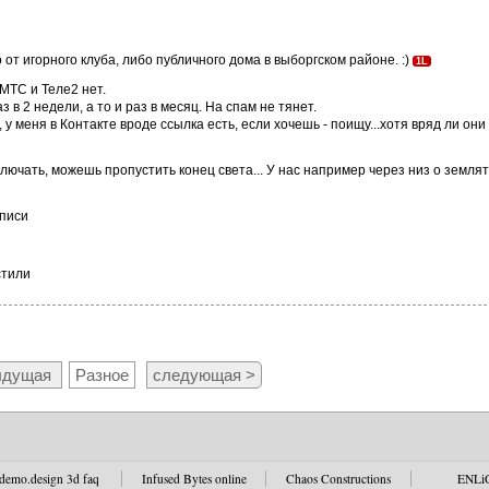
 от игорного клуба, либо публичного дома в выборгском районе. :)
1L
 МТС и Теле2 нет.
з в 2 недели, а то и раз в месяц. На спам не тянет.
у меня в Контакте вроде ссылка есть, если хочешь - поищу...хотя вряд ли он
тключать, можешь пропустить конец света... У нас например через низ о земл
аписи
стили
ыдущая
Разное
следующая >
demo.design 3d faq
Infused Bytes online
Chaos Constructions
ENLi