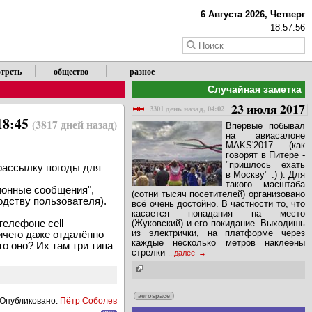
6 Августа 2026, Четверг
18:57:56
треть
общество
разное
Случайная заметка
23 июля 2017
3301 день назад, 04:02
18:45
(3817 дней назад)
Впервые побывал
на авиасалоне
МAKS'2017 (как
говорят в Питере -
"пришлось ехать
рассылку погоды для
в Москву" :) ). Для
такого масштаба
ионные сообщения",
(сотни тысяч посетителей) организовано
дству пользователя).
всё очень достойно. В частности то, что
касается попадания на место
телефоне cell
(Жуковский) и его покидание. Выходишь
из электрички, на платформе через
ничего даже отдалённо
каждые несколько метров наклеены
то оно? Их там три типа
стрелки
...далее
aerospace
Опубликовано:
Пётр Соболев