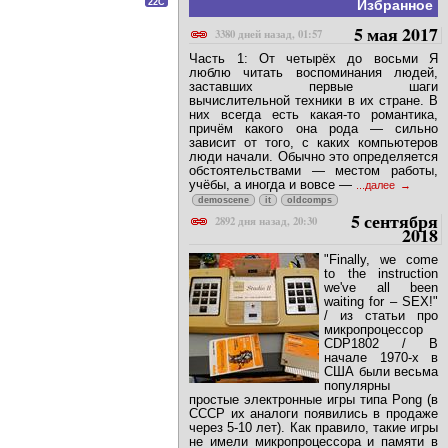
22C
Избранное
5 мая 2017
3380 дней назад, 01:57
Часть 1: От четырёх до восьми Я
люблю читать воспоминания людей,
заставших первые шаги
вычислительной техники в их стране. В
них всегда есть какая-то романтика,
причём какого она рода — сильно
зависит от того, с каких компьютеров
люди начали. Обычно это определяется
обстоятельствами — местом работы,
учёбы, а иногда и вовсе —
...далее
demoscene
it
oldcomps
5 сентября
2892 дня назад, 20:30
2018
"Finally, we come
to the instruction
we've all been
waiting for – SEX!"
/ из статьи про
микропроцессор
CDP1802 / В
начале 1970-х в
США были весьма
популярны
простые электронные игры типа Pong (в
СССР их аналоги появились в продаже
через 5-10 лет). Как правило, такие игры
не имели микропроцессора и памяти в