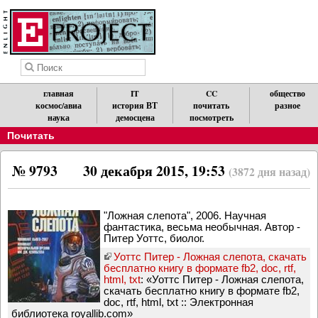
главная
IT
CC
общество
космос/авиа
история ВТ
почитать
разное
наука
демосцена
посмотреть
Почитать
№ 9793
30 декабря 2015, 19:53
(3872 дня назад)
"Ложная слепота", 2006. Научная
фантастика, весьма необычная. Автор -
Питер Уоттс, биолог.
Уоттс Питер - Ложная слепота, скачать
бесплатно книгу в формате fb2, doc, rtf,
html, txt
: «Уоттс Питер - Ложная слепота,
скачать бесплатно книгу в формате fb2,
doc, rtf, html, txt :: Электронная
библиотека royallib.com»