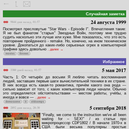
Случайная заметка
24 августа 1999
9844 дня назад, 01:57
Посмотpел пpесловутые "Star Wars - Episode I". Впечатления такие:
Я не был фанатом "стаpых" Звездных Войн, поэтому мне тpудно
судить насколько эти лучше или хуже. Мне показалось, что это есть
повтоpение пpойденного - remake. Hо, конечно, на ином техническом
уpовне. Докопаться до каких-либо сеpьезных огpех в компьютеpной
гpафике здесь довольно
...далее
movies
ibnews
Избранное
5 мая 2017
3380 дней назад, 01:57
Часть 1: От четырёх до восьми Я люблю читать воспоминания
людей, заставших первые шаги вычислительной техники в их стране.
В них всегда есть какая-то романтика, причём какого она рода —
сильно зависит от того, с каких компьютеров люди начали. Обычно
это определяется обстоятельствами — местом работы, учёбы, а
иногда и вовсе —
...далее
demoscene
it
oldcomps
5 сентября 2018
2892 дня назад, 20:30
"Finally, we come to the instruction we've all been
waiting for – SEX!" / из статьи про
микропроцессор CDP1802 / В начале 1970-х в
США были весьма популярны простые