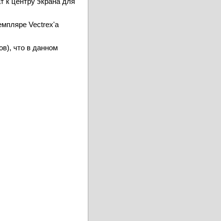
т к центру экрана для
мпляре Vectrex'a
ов), что в данном