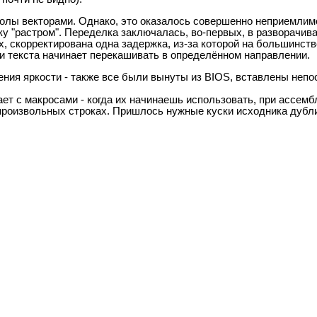
ю, а за счёт того, что луч задерживается в этом месте нескольк
почти не видно).
олы векторами. Однако, это оказалось совершенно неприемлимо 
 "растром". Переделка заключалась, во-первых, в разворачив
х, скорректирована одна задержка, из-за которой на большинстве
ки текста начинает перекашивать в определённом направлении.
ния яркости - также все были вынуты из BIOS, вставлены непо
ет с макросами - когда их начинаешь использовать, при ассем
произвольных строках. Пришлось нужные куски исходника дубл