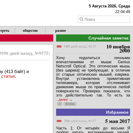
X
5 Августа 2026, Среда
22:04:50
треть
общество
разное
Случайная заметка
10 ноября
9400 дней назад, 03:13
2000
3990 дней назад, №9575)
Хочу поделиться личными
впечатлениями от мыши Genius
Netscroll Optical. Это оптическая мышь
(без шарика) не требующая, в отличие
y (413 байт) и
от старых оптических мышей, коврика.
й
статье
.
Внутри установлена примитивная
телекамера, которая отслеживает
движение мыши по практически любой
поверхности. Проверка показала, что
это действительно так. То есть за
...далее
it
ibnews
Избранное
5 мая 2017
3380 дней назад, 01:57