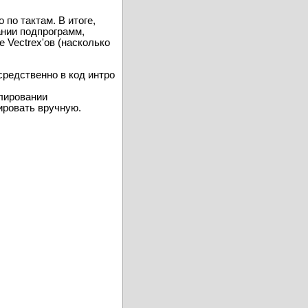
о тактов (эмулятор это
по тактам. В итоге,
ании подпрограмм,
 Vectrex'ов (насколько
средственно в код интро
блировании
ировать вручную.