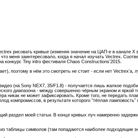
trex рисовать кривые (изменяя значение на ЦАП-е в канале X в
 что меня заинтересовало, когда я начал изучать Vectrex. Соотв
 конкурс Tiny intro фестиваля Chaos Constructions'2015.
т), поэтому в нём это смотреть не стоит - если нет Vectrex'a,
видео (на Sony NEX7, 35/F1.8) - получается лишь жалкое подобие
ского диапазона - между совершенно чёрным экраном и яркой то
ера никак не может зафиксировать. Кроме того, не передать пла
плод компромиссов, в результате которого "тёплая ламповость" 
щий раздел моей статьи. В конце кривых луч намеренно задерж
 из таблицы символов (там попадаются наиболее подходящие зн