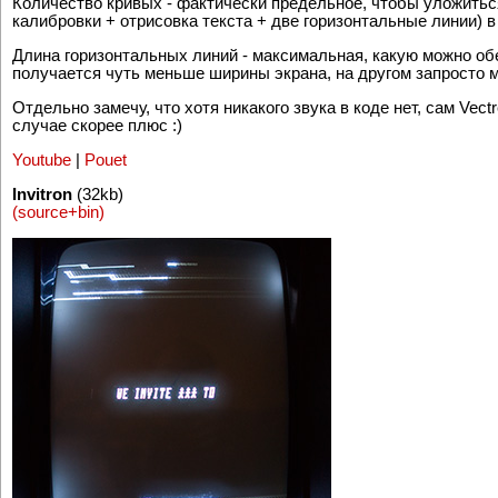
Количество кривых - фактически предельное, чтобы уложиться
калибровки + отрисовка текста + две горизонтальные линии) в 
Длина горизонтальных линий - максимальная, какую можно об
получается чуть меньше ширины экрана, на другом запросто 
Отдельно замечу, что хотя никакого звука в коде нет, сам Vect
случае скорее плюс :)
Youtube
|
Pouet
Invitron
(32kb)
(source+bin)