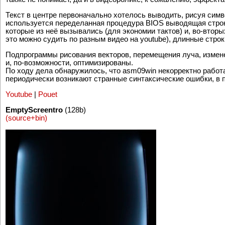
Точки на концах векторов яркие не за счёт управления яркость
также не понимает, да и в видеоролике, к сожалению, эффекта 
Текст в центре первоначально хотелось выводить, рисуя симв
используется переделанная процедура BIOS выводящая строку
которые из неё вызывались (для экономии тактов) и, во-вторы
это можно судить по разным видео на youtube), длинные стро
Подпрограммы рисования векторов, перемещения луча, измене
и, по-возможности, оптимизированы.
По ходу дела обнаружилось, что asm09win некорректно работа
периодически возникают странные синтаксические ошибки, в 
Youtube
|
Pouet
EmptyScreentro
(128b)
(source+bin)