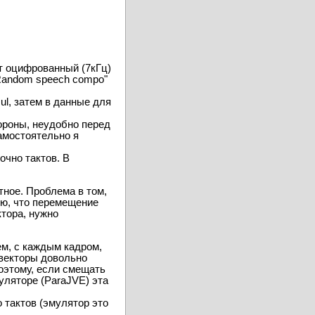
ет оцифрованный (7кГц)
"Random speech compo"
ul, затем в данные для
тороны, неудобно перед
самостоятельно я
очно тактов. В
тное. Проблема в том,
мню, что перемещение
ктора, нужно
ем, с каждым кадром,
 векторы довольно
оэтому, если смещать
муляторе (ParaJVE) эта