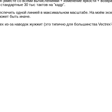
 (вместе со всеми вычислениями + изменение яркости + возвра
стандартные 30 тыс тактов на "кадр".
еспечить одной линией в максимальном масштабе. На моём экзе
может быть иначе.
rex из-за наводок жужжит (это типично для большинства Vectrex'