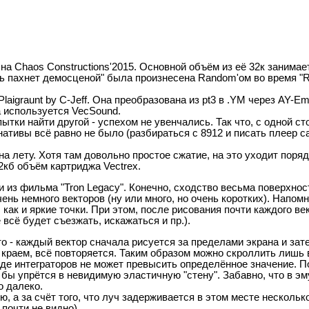
я) на Chaos Constructions'2015. Основной объём из её 32к занима
десь пахнет демосценой" была произнесена Random'ом во время 
aigraunt by C-Jeff. Она преобразована из pt3 в .YM через AY-Em
а используется VecSound.
ытки найти другой - успехом не увенчались. Так что, с одной с
рнативы всё равно не было (разбираться с 8912 и писать плеер 
 лету. Хотя там довольно простое сжатие, на это уходит поряд
2кб объём картриджа Vectrex.
и из фильма "Tron Legacy". Конечно, сходство весьма поверхнос
чень немного векторов (ну или много, но очень коротких). Напо
 как и яркие точки. При этом, после рисования почти каждого ве
всё будет съезжать, искажаться и пр.).
о - каждый вектор сначала рисуется за пределами экрана и зат
м краем, всё повторяется. Таким образом можно скроллить лишь
оде интеграторов не может превысить определённое значение. П
к бы упрётся в невидимую эластичную "стену". Забавно, что в э
о далеко.