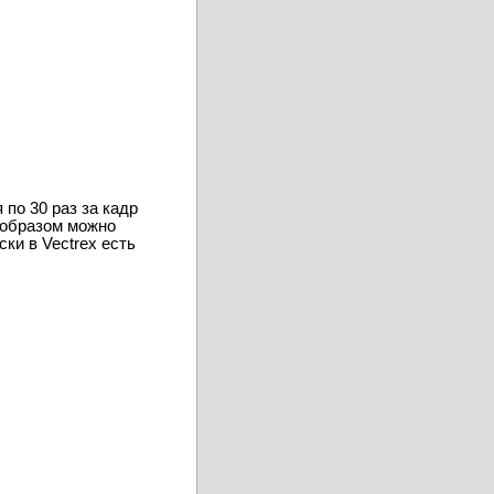
по 30 раз за кадр
м образом можно
ки в Vectrex есть