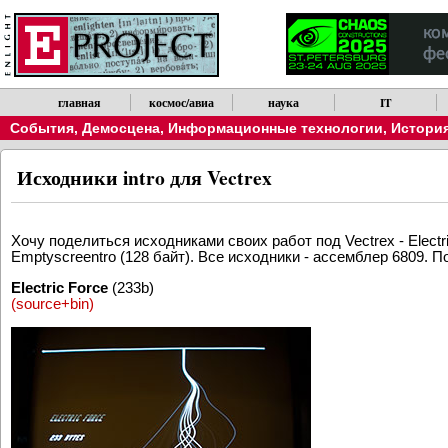
Обратите внимание, что новости можно получать по RSS.
главная
космос/авиа
наука
IT
События
,
Демосцена
,
Информационные технологии
,
История
Исходники intro для Vectrex
Хочу поделиться исходниками своих работ под Vectrex - Electric
Emptyscreentro (128 байт). Все исходники - ассемблер 6809. 
Electric Force
(233b)
(source+bin)