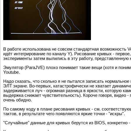
В работе использована не совсем стандартная возможность Vec
идёт интегрирование по каналу Y). Рисование кривых - первое,
эксперименты затем вылились в эту работу, представленную на
Эмулятор (ParaJVE) плохо понимает такие вещи (хотя и понимае
Youtube.
Надо сказать, что сколько я не пытался записать нормальное 
ЭЛТ экране. Во-первых, катастрофически не хватает динамиче
задерживается луч - огромная разница в яркости, которую кам
выдержка снижает чувствительность). Короче говоря, видео - 
очень обидно.
По самому коду в плане рисования кривых - см. соответствую
тактов, в результате чего появляются яркие точки - "искры".
"Случайные" данные для кривых берутся из BIOS, конкретно -