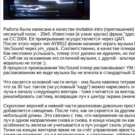
Работа была написана в качестве invitation intro (приглашени
несжатый голос - 20кб. Известная (в узких кругах) фраза "з
на CC'2004. Её проигрывание осуществляется через ЦАП.
После этого через чип AY8912 фоном начинает играть музыка Pl
VecSound через ym_vpack. Соответственно, в качестве плеер
Как несложно услышать, плеер этот далеко не идеален, но поп
C-Jeff-ом за искажение его отличной музыки, с другой - альте
морально не готов :).
В процессе проигрывания VecSound плеер распаковывает YM на
распакованном же виде музыка бы не влезла в стандартный 3
Что касается основной части интро - она была навеяна титрам
что за 30 тыс тактов (на условный "кадр") можно нарисовать о
луча к началу следующего вектора - тоже считается за вектор,
рекалибровать систему, возвращая луч к центру экрана (иначе 
Скроллинг верхней и нижней части реализован довольно прост
добавляется смещение. После того, как он скроется за други
небольшой длины. Это связано с тем, что напряжение на вых
луч в одном направлении снова и снова, в конце концов он ка
особенность железа не учитывается и луч уходит сколь угодн