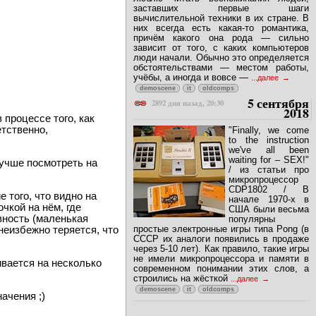
Часть 1: От четырёх до восьми Я
люблю читать воспоминания людей,
заставших первые шаги
вычислительной техники в их стране. В
них всегда есть какая-то романтика,
причём какого она рода — сильно
зависит от того, с каких компьютеров
люди начали. Обычно это определяется
обстоятельствами — местом работы,
учёбы, а иногда и вовсе —
...далее
demoscene
it
oldcomps
5 сентября
2892 дня назад, 20:30
2018
 процессе того, как
етственно,
"Finally, we come
to the instruction
we've all been
waiting for – SEX!"
 лучше посмотреть на
/ из статьи про
микропроцессор
CDP1802 / В
 того, что видно на
начале 1970-х в
чкой на нём, где
США были весьма
вность (маленькая
популярны
простые электронные игры типа Pong (в
неизбежно теряется, что
СССР их аналоги появились в продаже
через 5-10 лет). Как правило, такие игры
не имели микропроцессора и памяти в
ивается на несколько
современном понимании этих слов, а
строились на жёсткой
...далее
demoscene
it
oldcomps
ачения ;)