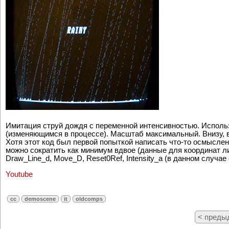
Имитация струй дождя с переменной интенсивностью. Использ
(изменяющимся в процессе). Масштаб максимальный. Внизу, в 
Хотя этот код был первой попыткой написать что-то осмысле
можно сократить как минимум вдвое (данные для координат л
Draw_Line_d, Move_D, Reset0Ref, Intensity_a (в данном случ
Youtube
cc
demoscene
it
oldcomps