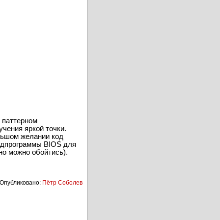
 паттерном
чения яркой точки.
ольшом желании код
подпрограммы BIOS для
но можно обойтись).
Опубликовано:
Пётр Соболев