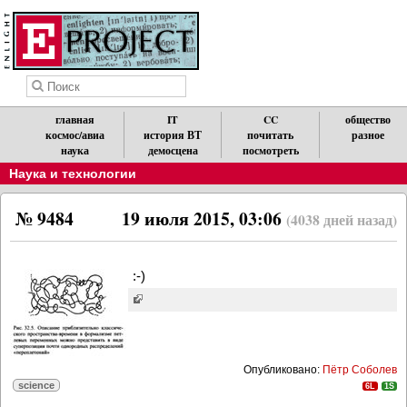
главная
IT
CC
общество
космос/авиа
история ВТ
почитать
разное
наука
демосцена
посмотреть
Наука и технологии
№ 9484
19 июля 2015, 03:06
(4038 дней назад)
:-)
Опубликовано:
Пётр Соболев
science
6L
1S