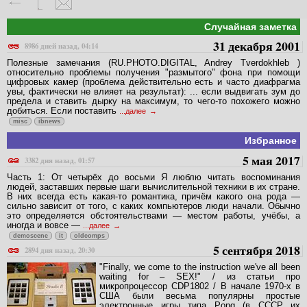
Случайная заметка
31 декабря 2001
8986 дней назад, 04:14
Полезные замечания (RU.PHOTO.DIGITAL, Andrey Tverdokhleb )
относительно проблемы получения "размытого" фона при помощи
цифровых камер (проблема действительно есть и часто диафрагма
увы, фактически не влияет на результат): ... если выдвигать зум до
предела и ставить дырку на максимум, то чего-то похожего можно
добиться. Если поставить
...далее
misc
ibnews
Избранное
5 мая 2017
3382 дня назад, 01:57
Часть 1: От четырёх до восьми Я люблю читать воспоминания
людей, заставших первые шаги вычислительной техники в их стране.
В них всегда есть какая-то романтика, причём какого она рода —
сильно зависит от того, с каких компьютеров люди начали. Обычно
это определяется обстоятельствами — местом работы, учёбы, а
иногда и вовсе —
...далее
demoscene
it
oldcomps
5 сентября 2018
2894 дня назад, 20:30
"Finally, we come to the instruction we've all been
waiting for – SEX!" / из статьи про
микропроцессор CDP1802 / В начале 1970-х в
США были весьма популярны простые
электронные игры типа Pong (в СССР их