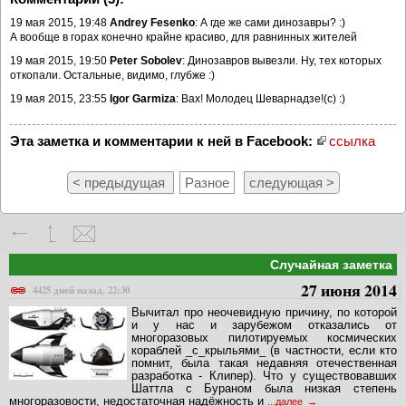
19 мая 2015, 19:48
Andrey Fesenko
: А где же сами динозавры? :)
А вообще в горах конечно крайне красиво, для равнинных жителей
19 мая 2015, 19:50
Peter Sobolev
: Динозавров вывезли. Ну, тех которых
откопали. Остальные, видимо, глубже :)
19 мая 2015, 23:55
Igor Garmiza
: Вах! Молодец Шеварнадзе!(с) :)
Эта заметка и комментарии к ней в Facebook:
ссылка
< предыдущая
Разное
следующая >
Случайная заметка
27 июня 2014
4425 дней назад, 22:30
Вычитал про неочевидную причину, по которой
и у нас и зарубежом отказались от
многоразовых пилотируемых космических
кораблей _с_крыльями_ (в частности, если кто
помнит, была такая недавняя отечественная
разработка - Клипер). Что у существовавших
Шаттла с Бураном была низкая степень
многоразовости, недостаточная надёжность и
...далее