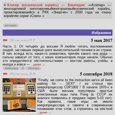
Клипер (космический корабль) — Википедия
: ««Кли́пер» —
многоцелевой пилотируемыймногоразовыйкосмический корабль,
проектировавшийся в РКК «Энергия» с 2000 года на смену
кораблям серии «Союз».»
aerospace
Избранное
5 мая 2017
3382 дня назад, 01:57
Часть 1: От четырёх до восьми Я люблю читать воспоминания
людей, заставших первые шаги вычислительной техники в их стране.
В них всегда есть какая-то романтика, причём какого она рода —
сильно зависит от того, с каких компьютеров люди начали. Обычно
это определяется обстоятельствами — местом работы, учёбы, а
иногда и вовсе —
...далее
demoscene
it
oldcomps
5 сентября 2018
2894 дня назад, 20:30
"Finally, we come to the instruction we've all been
waiting for – SEX!" / из статьи про
микропроцессор CDP1802 / В начале 1970-х в
США были весьма популярны простые
электронные игры типа Pong (в СССР их
аналоги появились в продаже через 5-10 лет).
Как правило, такие игры не имели
микропроцессора и памяти в современном
понимании этих слов, а строились на жёсткой
...далее