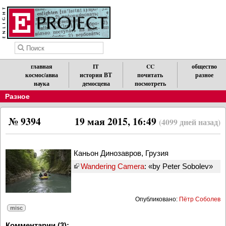
главная
IT
CC
общество
космос/авиа
история ВТ
почитать
разное
наука
демосцена
посмотреть
Разное
№ 9394
19 мая 2015, 16:49
(4099 дней назад)
Каньон Динозавров, Грузия
Wandering Camera
: «by Peter Sobolev»
Опубликовано:
Пётр Соболев
misc
Комментарии (3):