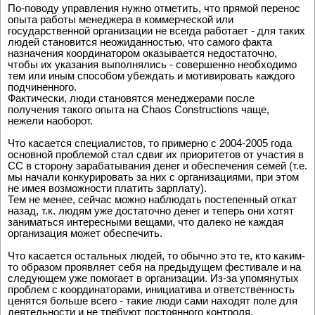
По-поводу управления нужно отметить, что прямой перенос
опыта работы менеджера в коммерческой или
государственной организации не всегда работает - для таких
людей становится неожиданностью, что самого факта
назначения координатором оказывается недостаточно,
чтобы их указания выполнялись - совершенно необходимо
тем или иным способом убеждать и мотивировать каждого
подчиненного.
Фактически, люди становятся менеджерами после
получения такого опыта на Chaos Constructions чаще,
нежели наоборот.
Что касается специалистов, то примерно с 2004-2005 года
основной проблемой стал сдвиг их приоритетов от участия в
СС в сторону зарабатывания денег и обеспечения семей (т.е.
мы начали конкурировать за них с организациями, при этом
не имея возможности платить зарплату).
Тем не менее, сейчас можно наблюдать постепенный откат
назад, т.к. людям уже достаточно денег и теперь они хотят
заниматься интересными вещами, что далеко не каждая
организация может обеспечить.
Что касается остальных людей, то обычно это те, кто каким-
то образом проявляет себя на предыдущем фестивале и на
следующем уже помогает в организации. Из-за упомянутых
проблем с координаторами, инициатива и ответственность
ценятся больше всего - такие люди сами находят поле для
деятельности и не требуют постоянного контроля.