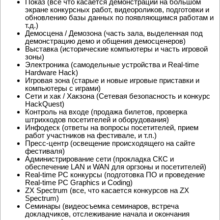
Показ (все что касается демонстрации на большом
экране конкурсных работ, видеороликов, подготовки и
обновлению базы данных по появляющимся работам и
т.д.)
Демосцена / Демозона (часть зала, выделенная под
демонстрацию демо и общения демосценеров)
Выставка (исторические компьютеры и часть игровой
зоны)
Электроника (самодельные устройства и Real-time
Hardware Hack)
Игровая зона (старые и новые игровые приставки и
компьютеры с играми)
Сети и хак / Хакзона (Сетевая безопасность и конкурс
HackQuest)
Контроль на входе (продажа билетов, проверка
штрихкодов посетителей и оборудования)
Инфодеск (ответы на вопросы посетителей, прием
работ участников на фестивале, и т.п.)
Пресс-центр (освещение происходящего на сайте
фестиваля)
Администрирование сети (прокладка СКС и
обеспечение LAN и WAN для оргзоны и посетителей)
Real-time PC конкурсы (подготовка ПО и проведение
Real-time PC Graphics и Coding)
ZX Spectrum (все, что касается конкурсов на ZX
Spectrum)
Семинары (видеосъемка семинаров, встреча
докладчиков, отслеживание начала и окончания