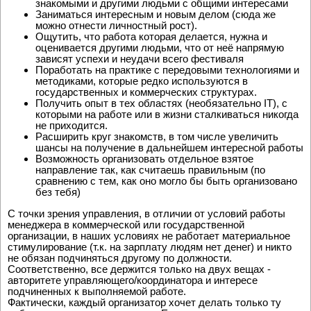
знакомыми и другими людьми с общими интересами
Заниматься интересным и новым делом (сюда же
можно отнести личностный рост).
Ощутить, что работа которая делается, нужна и
оценивается другими людьми, что от неё напрямую
зависят успехи и неудачи всего фестиваля
Поработать на практике с передовыми технологиями и
методиками, которые редко используются в
государственных и коммерческих структурах.
Получить опыт в тех областях (необязательно IT), с
которыми на работе или в жизни сталкиваться никогда
не приходится.
Расширить круг знакомств, в том числе увеличить
шансы на получение в дальнейшем интересной работы
Возможность организовать отдельное взятое
направление так, как считаешь правильным (по
сравнению с тем, как оно могло бы быть организовано
без тебя)
С точки зрения управления, в отличии от условий работы
менеджера в коммерческой или государственной
организации, в наших условиях не работает материальное
стимулирование (т.к. на зарплату людям нет денег) и никто
не обязан подчиняться другому по должности.
Соответственно, все держится только на двух вещах -
авторитете управляющего/координатора и интересе
подчиненных к выполняемой работе.
Фактически, каждый организатор хочет делать только ту