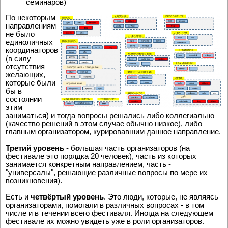
семинаров)
По некоторым
направлениям
не было
единоличных
координаторов
(в силу
отсутствия
желающих,
которые были
бы в
состоянии
этим
заниматься) и тогда вопросы решались либо коллегиально
(качество решений в этом случае обычно низкое), либо
главным организатором, курировавшим данное направление.
Третий уровень
- б
о
льшая часть организаторов (на
фестивале это порядка 20 человек), часть из которых
занимается конкретным направлением, часть -
"универсалы", решающие различные вопросы по мере их
возникновения).
Есть и
четвёртый уровень
. Это люди, которые, не являясь
организаторами, помогали в различных вопросах - в том
числе и в течении всего фестиваля. Иногда на следующем
фестивале их можно увидеть уже в роли организаторов.