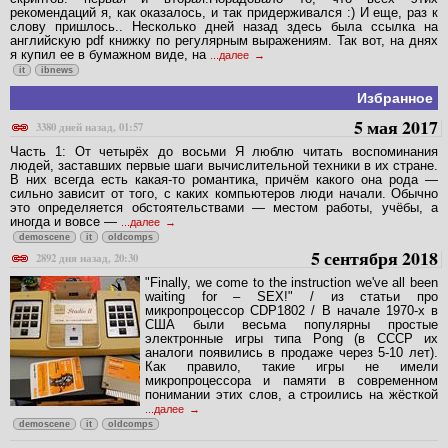
рекомендаций я, как оказалось, и так придерживался :) И еще, раз к
слову пришлось.. Несколько дней назад здесь была ссылка на
английскую pdf книжку по регулярным выражениям. Так вот, на днях
я купил ее в бумажном виде, на
...далее
it
ibnews
Избранное
5 мая 2017
3380 дней назад, 01:57
Часть 1: От четырёх до восьми Я люблю читать воспоминания
людей, заставших первые шаги вычислительной техники в их стране.
В них всегда есть какая-то романтика, причём какого она рода —
сильно зависит от того, с каких компьютеров люди начали. Обычно
это определяется обстоятельствами — местом работы, учёбы, а
иногда и вовсе —
...далее
demoscene
it
oldcomps
5 сентября 2018
2892 дня назад, 20:30
"Finally, we come to the instruction we've all been
waiting for – SEX!" / из статьи про
микропроцессор CDP1802 / В начале 1970-х в
США были весьма популярны простые
электронные игры типа Pong (в СССР их
аналоги появились в продаже через 5-10 лет).
Как правило, такие игры не имели
микропроцессора и памяти в современном
понимании этих слов, а строились на жёсткой
...далее
demoscene
it
oldcomps