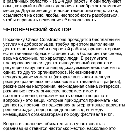
в различных областях - за 2-4 дня работы люди получают
опыт, который в обычных условиях приобретается многие
месяцы. Другие же ищут в новой технологии недостатки,
ссылаются на свою, якобы, неспособность разобраться,
чтобы оправдать нежелание её использовать.
ЧЕЛОВЕЧЕСКИЙ ФАКТОР
Поскольку Chaos Constructions проводится бесплатными
усилиями добровольцев, требуя при этом выполнения
достаточно тяжелой и непростой работы, организаторами
естественным образом становятся, в большинстве своём,
весьма сложные, по характеру, люди. В результате,
планирование носит достаточно условный характер и
регулярно нарушается непредсказуемыми действиями то
одних, то других организаторов. Исчезновения в
неподходящие моменты (которые вызывают цепную
реакцию различных нестыковок и отставаний от графика),
резкие смены настроения, неожиданная смена интересов,
различные психологические несовместимости
(соответственно, невозможность совместно решать
вопросы) - это вещи, которые приходится принимать как
данность, постоянно подыскивая альтернативные варианты
решения задач, перераспределения задач между
имеющимися организаторами по ходу фестиваля и т.п.
Вопрос выполнения обязательства участвовать в
организации ставится настолько жёстко, насколько это