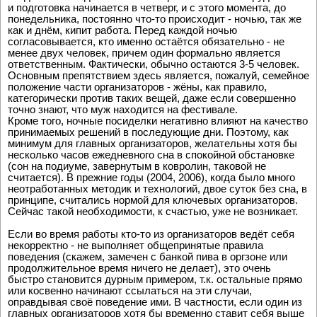
и подготовка начинается в четверг, и с этого момента, до
понедельника, постоянно что-то происходит - ночью, так же
как и днём, кипит работа. Перед каждой ночью
согласовывается, кто именно остаётся обязательно - не
менее двух человек, причем один формально является
ответственным. Фактически, обычно остаются 3-5 человек.
Основным препятствием здесь является, пожалуй, семейное
положение части организаторов - жёны, как правило,
категорически против таких вещей, даже если совершенно
точно знают, что муж находится на фестивале.
Кроме того, ночные посиделки негативно влияют на качество
принимаемых решений в последующие дни. Поэтому, как
минимум для главных организаторов, желательны хотя бы
несколько часов ежедневного сна в спокойной обстановке
(сон на подиуме, завернутым в ковролин, таковой не
считается). В прежние годы (2004, 2006), когда было много
неотработанных методик и технологий, двое суток без сна, в
принципе, считались нормой для ключевых организаторов.
Сейчас такой необходимости, к счастью, уже не возникает.
Если во время работы кто-то из организаторов ведёт себя
некорректно - не выполняет общепринятые правила
поведения (скажем, замечен с банкой пива в оргзоне или
продолжительное время ничего не делает), это очень
быстро становится дурным примером, т.к. остальные прямо
или косвенно начинают ссылаться на эти случаи,
оправдывая своё поведение ими. В частности, если один из
главных организаторов хотя бы временно ставит себя выше