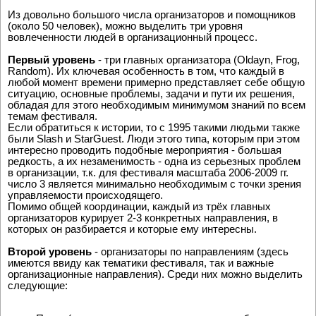
Из довольно большого числа организаторов и помощников
(около 50 человек), можно выделить три уровня
вовлеченности людей в организационный процесс.
Первый уровень
- три главных организатора (Oldayn, Frog,
Random). Их ключевая особенность в том, что каждый в
любой момент времени примерно представляет себе общую
ситуацию, основные проблемы, задачи и пути их решения,
обладая для этого необходимым минимумом знаний по всем
темам фестиваля.
Если обратиться к истории, то с 1995 такими людьми также
были Slash и StarGuest. Люди этого типа, которым при этом
интересно проводить подобные мероприятия - большая
редкость, а их незаменимость - одна из серьезных проблем
в организации, т.к. для фестиваля масштаба 2006-2009 гг.
число 3 является минимально необходимым с точки зрения
управляемости происходящего.
Помимо общей координации, каждый из трёх главных
организаторов курирует 2-3 конкретных направления, в
которых он разбирается и которые ему интересны.
Второй уровень
- организаторы по направлениям (здесь
имеются ввиду как тематики фестиваля, так и важные
организационные направления). Среди них можно выделить
следующие: