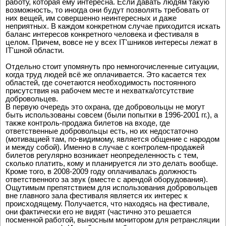
работу, которая ему интересна. Если давать людям такую
возможность, то иногда они будут позволять требовать от
них вещей, им совершенно неинтересных и даже
неприятных. В каждом конкретном случае приходится искать
баланс интересов конкретного человека и фестиваля в
целом. Причем, вовсе не у всех IT'шников интересы лежат в
IT'шной области.
Отдельно стоит упомянуть про немногочисленные ситуации,
когда труд людей всё же оплачивается. Это касается тех
областей, где сочетаются необходимость постоянного
присутствия на рабочем месте и нехватка/отсутствие
добровольцев.
В первую очередь это охрана, где добровольцы не могут
быть использованы совсем (были попытки в 1996-2001 гг.), а
также контроль-продажа билетов на входе, где
ответственные добровольцы есть, но их недостаточно
(мотивацией там, по-видимому, является общение с народом
и между собой). Именно в случае с контролем-продажей
билетов регулярно возникает неопределенность с тем,
сколько платить, кому и планируется ли это делать вообще.
Кроме того, в 2008-2009 году оплачивалась должность
ответственного за звук (вместе с арендой оборудования).
Ощутимым препятствием для использования добровольцев
вне главного зала фестиваля является их интерес к
происходящему. Получается, что находясь на фестивале,
они фактически его не видят (частично это решается
посменной работой, выносным монитором для ретрансляции