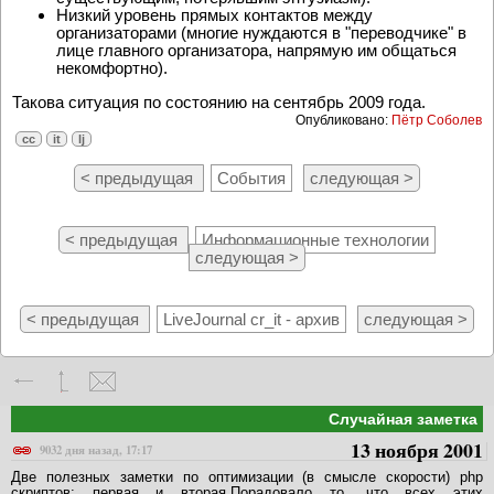
Низкий уровень прямых контактов между
организаторами (многие нуждаются в "переводчике" в
лице главного организатора, напрямую им общаться
некомфортно).
Такова ситуация по состоянию на сентябрь 2009 года.
Опубликовано:
Пётр Соболев
cc
it
lj
< предыдущая
События
следующая >
< предыдущая
Информационные технологии
следующая >
< предыдущая
LiveJournal cr_it - архив
следующая >
Случайная заметка
13 ноября 2001
9032 дня назад, 17:17
Две полезных заметки по оптимизации (в смысле скорости) php
скриптов: первая и вторая.Порадовало то, что всех этих