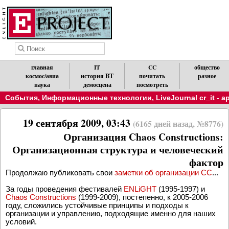
главная
IT
CC
общество
космос/авиа
история ВТ
почитать
разное
наука
демосцена
посмотреть
События
,
Информационные технологии
,
LiveJournal cr_it - 
19 сентября 2009, 03:43
(6165 дней назад, №8776)
Организация Chaos Constructions:
Организационная структура и человеческий
фактор
Продолжаю публиковать свои
заметки об организации CC
...
За годы проведения фестивалей
ENLiGHT
(1995-1997) и
Chaos Constructions
(1999-2009), постепенно, к 2005-2006
году, сложились устойчивые принципы и подходы к
организации и управлению, подходящие именно для наших
условий.