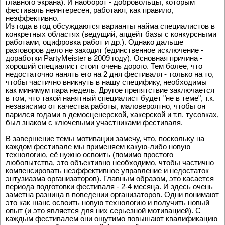
главного экрана). И наоборот - добровольцы, которым
фестиваль неинтересен, работают, как правило,
неэффективно.
Из года в год обсуждаются варианты найма специалистов в
конкретных областях (ведущий, апдейт базы с конкурсными
работами, оцифровка работ и др.). Однако дальше
разговоров дело не заходит (единственное исключение -
доработки PartyMeister в 2009 году). Основная причина -
хороший специалист стоит очень дорого. Тем более, что
недостаточно нанять его на 2 дня фестиваля - только на то,
чтобы частично вникнуть в нашу специфику, необходимы
как минимум пара недель. Другое препятствие заключается
в том, что такой нанятный специалист будет "не в теме", т.к.
независимо от качества работы, маловероятно, чтобы он
варился годами в демосценерской, хакерской и т.п. тусовках,
был знаком с ключевыми участниками фестиваля.
В завершение темы мотивации замечу, что, поскольку на
каждом фестивале мы применяем какую-либо новую
технологию, её нужно освоить (помимо простого
любопытства, это объективно необходимо, чтобы частично
компенсировать неэффективное управление и недостаток
энтузиазма организаторов). Главным образом, это касается
периода подготовки фестиваля - 2-4 месяца. И здесь очень
заметна разница в поведении организаторов. Одни понимают
это как шанс освоить новую технологию и получить новый
опыт (и это является для них серьезной мотивацией). С
каждым фестивалем они ощутимо повышают квалификацию