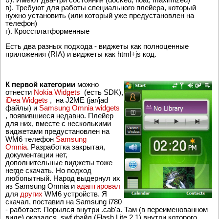
в). Требуют для работы специального плейера, который
нужно установить (или который уже предустановлен на
телефон)
г). Кроссплатформенные
Есть два разных подхода - виджеты как полноценные
приложения (RIA) и виджеты как html+js код.
К первой категории
можно
отнести
Nokia Widgets
(есть SDK),
iDea Widgets
, на J2ME (jar/jad
файлы) и
Samsung Omnia widgets
, появившиеся недавно. Плейер
для них, вместе с несколькими
виджетами предустановлен на
WM6 телефон
Samsung
Omnia
. Разработка закрытая,
документации нет,
дополнительные виджеты тоже
негде скачать. Но подход
любопытный. Народ выдернул их
из Samsung Omnia и
адаптировал
для
других
WM6 устройств. Я
скачал, поставил на Samsung i780
- работает. Порылся внутри .cab'a. Там (в переименованном
виде) оказался .swf файл (Flash Lite 2.1) внутри которого