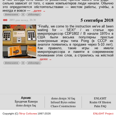
сильно зависит от того, с каких компьютеров люди начали. Обычно
это определяется обстоятельствами — местом работы, учёбы, а
иногда и вовсе —
...далее
demoscene
it
oldcomps
5 сентября 2018
2893 дня назад, 20:30
"Finally, we come to the instruction we've all been
waiting for – SEX!" / из статьи про
микропроцессор CDP1802 / В начале 1970-х в
США были весьма популярны простые
электронные игры типа Pong (в СССР их
аналоги появились в продаже через 5-10 лет).
Как правило, такие игры не имели
микропроцессора и памяти в современном
понимании этих слов, а строились на жёсткой
...далее
demoscene
it
oldcomps
Архив
:
demo.design 3d faq
ENLiGHT
Бродячая Камера
Infused Bytes online
Realm Of Illusion
demo.design faq
Chaos Constructions
Palm FAQ
Copyright (C)
Пётр Соболев
1997-2026
ENLiGHT Project