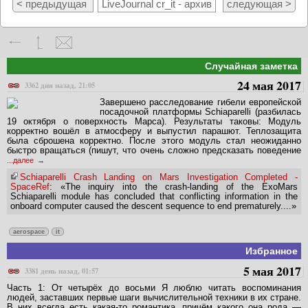
< предыдущая
LiveJournal cr_it - архив
следующая >
Случайная заметка
24 мая 2017
3362 дня назад, 21:05
Завершено расследование гибели европейской
посадочной платформы Schiaparelli (разбилась
19 октября о поверхность Марса). Результаты таковы: Модуль
корректно вошёл в атмосферу и выпустил парашют. Теплозащита
была сброшена корректно. После этого модуль стал неожиданно
быстро вращаться (пишут, что очень сложно предсказать поведение
...далее
Schiaparelli Crash Landing on Mars Investigation Completed -
SpaceRef
: «The inquiry into the crash-landing of the ExoMars
Schiaparelli module has concluded that conflicting information in the
onboard computer caused the descent sequence to end prematurely....»
aerospace
it
Избранное
5 мая 2017
3381 день назад, 01:57
Часть 1: От четырёх до восьми Я люблю читать воспоминания
людей, заставших первые шаги вычислительной техники в их стране.
В них всегда есть какая-то романтика, причём какого она рода —