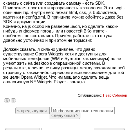
скачать с сайта или создавать самому - есть SDK.
Привлекает простота и прозрачность технологии. Этот .wgt -
обычный zip. Внутри него лежат html, css, js библиотека,
картинки и config.xml. В принципе можно обойтись даже без
SDK и документации.
Конечно, на js особо не развернёшься, но сделать какой-
нибудь информер погоды или новостей ВКонтакте -
проблемы не составляет. Причём, работает эта штука
довольно устойчиво и при этом не тормозит.
Должен сказать, я сильно удивлён, что давно
существующие Opera Widgets хотя и доступны для
мобильных телефонов (WM и Symbian как минимум) но не
умеют жить на desktop'е операционной системы. В
результате, я лично не вижу разницы между заходом на веб
страницу с каким-либо сервисом и использованием для той
же цели Opera Widget. Что им мешало сделать вещь
аналогичную NF Widgets Player - загадка.
Опубликовано:
Пётр Соболев
it
lj
< предыдущая
Информационные технологии
следующая >