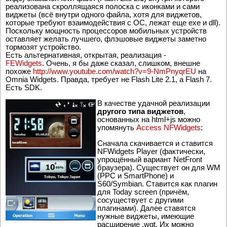
реализована скроллящаяся полоска с иконками и сами
виджеты (всё внутри одного файла, хотя для виджетов,
которые требуют взаимодействия с ОС, лежат еще exe и dll).
Поскольку мощность процессоров мобильных устройств
оставляет желать лучшего, флэшовые виджеты заметно
тормозят устройство.
Есть альтернативная, открытая, реализация -
FEWidgets
. Очень, я бы даже сказал, слишком, внешне
похоже
http://www.youtube.com/watch?v=9-NmPnyqrEU
на
Omnia Widgets. Правда, требует не Flash Lite 2.1, а Flash 7.
Есть SDK.
В качестве удачной реализации
другого типа виджетов
,
основанных на html+js можно
упомянуть
Access NFWidgets
:
Сначала скачивается и ставится
NFWidgets Player (фактически,
упрощённый вариант NetFront
браузера). Существует он для WM
(PPC и SmartPhone) и
S60/Symbian. Ставится как плагин
для Today screen (причём,
сосуществует с другими
плагинами). Далее ставятся
нужные виджеты, имеющие
расширение .wgt. Их можно