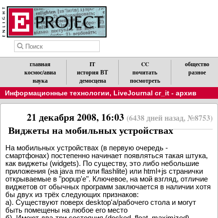
главная
IT
CC
общество
космос/авиа
история ВТ
почитать
разное
наука
демосцена
посмотреть
Информационные технологии
,
LiveJournal cr_it - архив
21 декабря 2008, 16:03
(6438 дней назад, №8753)
Виджеты на мобильных устройствах
На мобильных устройствах (в первую очередь -
смартфонах) постепенно начинает появляться такая штука,
как виджеты (widgets). По существу, это либо небольшие
приложения (на java me или flashlite) или html+js странички
открываемые в "popup'e". Ключевое, на мой взгляд, отличие
виджетов от обычных программ заключается в наличии хотя
бы двух из трёх следующих признаков:
а). Существуют поверх desktop'a/рабочего стола и могут
быть помещены на любое его место
б). Имеют два-три состояния (docked, float, maximized)