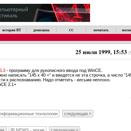
история ВТ
демосцена
CC
почитать
посмо
25 июля 1999, 15:53
(
5.3
- программу для рукописного ввода под WinCE.
о написать "145 x 40 =" и введется не эта строчка, а число "14
сти к распознаванию. Надо отметить -
весьма
неплохо.
nCE 2.1+
нформационные технологии
следующая >