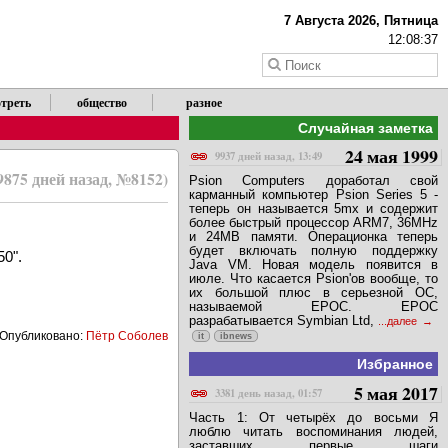
X
7 Августа 2026, Пятница
12:08:38
треть
общество
разное
Случайная заметка
24 мая 1999
9937 дней назад, 13:49
9875 дней назад, №8152)
Psion Computers доработал свой
карманный компьютер Psion Series 5 -
теперь он называется 5mx и содержит
более быстрый процессор ARM7, 36MHz
и 24MB памяти. Операционка теперь
будет включать полную поддержку
50".
Java VM. Новая модель появится в
июле. Что касается Psion'ов вообще, то
их большой плюс в серьезной ОС,
называемой EPOC. EPOC
разрабатывается Symbian Ltd,
...далее
Опубликовано:
Пётр Соболев
it
ibnews
Избранное
5 мая 2017
3381 день назад, 01:57
Часть 1: От четырёх до восьми Я
люблю читать воспоминания людей,