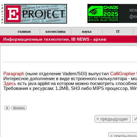
Обратите внимание, что новости можно получать по RSS.
главная
космос/авиа
наука
IT
Информационные технологии
,
IB NEWS - архив
Paragraph
(ныне отделение Vadem/SGI) выпустил
CalliGrapher 
Интересное дополнение в виде встроенного калькулятора - можн
Здесь
есть java applet на котором можно посмотреть способно
Требования к ресурсам: 1.2MB, SH3 либо MIPS процессор, Wi
it
ibnews
< предыдущая
И