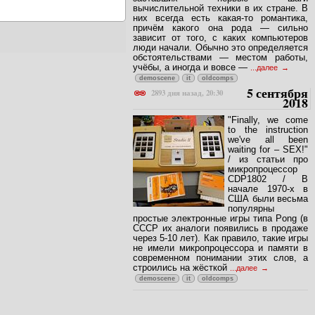
заставших первые шаги
вычислительной техники в их стране. В
них всегда есть какая-то романтика,
причём какого она рода — сильно
зависит от того, с каких компьютеров
люди начали. Обычно это определяется
обстоятельствами — местом работы,
учёбы, а иногда и вовсе —
...далее
demoscene
it
oldcomps
5 сентября
2893 дня назад, 20:30
2018
"Finally, we come
to the instruction
we've all been
waiting for – SEX!"
/ из статьи про
микропроцессор
CDP1802 / В
начале 1970-х в
США были весьма
популярны
простые электронные игры типа Pong (в
СССР их аналоги появились в продаже
через 5-10 лет). Как правило, такие игры
не имели микропроцессора и памяти в
современном понимании этих слов, а
строились на жёсткой
...далее
demoscene
it
oldcomps