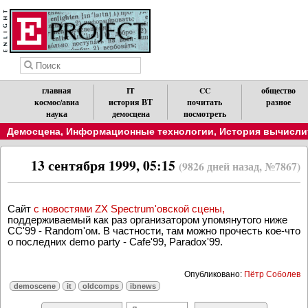
главная
IT
CC
общество
космос/авиа
история ВТ
почитать
разное
наука
демосцена
посмотреть
Демосцена
,
Информационные технологии
,
История вычислит
13 сентября 1999, 05:15
(9826 дней назад, №7867)
Сайт
с новостями ZX Spectrum'овской сцены,
поддерживаемый как раз организатором упомянутого ниже
CC'99 - Random'ом. В частности, там можно прочесть кое-что
о последних demo party - Cafe'99, Paradox'99.
Опубликовано:
Пётр Соболев
demoscene
it
oldcomps
ibnews