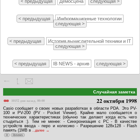
< предыдущая
Демосцена
следующая >
< предыдущая
Информационные технологии
следующая >
< предыдущая
История вычислительной техники и IT
следующая >
< предыдущая
IB NEWS - архив
следующая >
Случайная заметка
22 октября 1998
10152 дня назад, 00:00
Casio сообщает о своих новых разработках в области PDA. Это PV-
100 и PV-200 (PV - Pocket Viewer). Крайне мало сообщается о
технических характеристиках (обычно так делают когда есть чего
стыдиться :). Тем не менее: - Синхронизация с PC - В качестве
устройств ввода - перо и колесико - Разрешение 128x128 - Flash
память (1MB в
...далее
it
ibnews