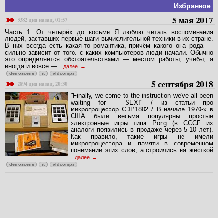
Избранное
5 мая 2017
3382 дня назад, 01:57
Часть 1: От четырёх до восьми Я люблю читать воспоминания
людей, заставших первые шаги вычислительной техники в их стране.
В них всегда есть какая-то романтика, причём какого она рода —
сильно зависит от того, с каких компьютеров люди начали. Обычно
это определяется обстоятельствами — местом работы, учёбы, а
иногда и вовсе —
...далее
demoscene
it
oldcomps
5 сентября 2018
2894 дня назад, 20:30
"Finally, we come to the instruction we've all been
waiting for – SEX!" / из статьи про
микропроцессор CDP1802 / В начале 1970-х в
США были весьма популярны простые
электронные игры типа Pong (в СССР их
аналоги появились в продаже через 5-10 лет).
Как правило, такие игры не имели
микропроцессора и памяти в современном
понимании этих слов, а строились на жёсткой
...далее
demoscene
it
oldcomps