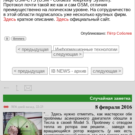
Протокол почти такой же как и сам GSM, отличия
преимущественно на логическом уровне. На сотрудничество
в этой области подписалось уже несколько крупных фирм.
Здесь
краткое описание.
Здесь
официальный сайт.
Опубликовано:
Пётр Соболев
it
ibnews
< предыдущая
Информационные технологии
следующая >
< предыдущая
IB NEWS - архив
следующая >
Случайная заметка
8 февраля 2016
3836 дней назад, 22:23
"... Здесь нужно отметить, как мастерски обе
проблемы асинхронного двигателя обошли в
Тесла в своей Model S. Проблему с отводом
тепла из ротора они решили… заведя во
вращающийся ротор жидкость (у них есть