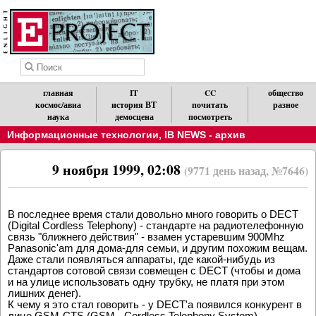
главная
IT
CC
общество
космос/авиа
история ВТ
почитать
разное
наука
демосцена
посмотреть
Информационные технологии
,
IB NEWS - архив
9 ноября 1999, 02:08
(9771 день назад, №7646)
В последнее время стали довольно много говорить о DECT
(Digital Cordless Telephony) - стандарте на радиотелефонную
связь "ближнего действия" - взамен устаревшим 900Mhz
Panasonic'am для дома-для семьи, и другим похожим вещам.
Даже стали появляться аппараты, где какой-нибудь из
стандартов сотовой связи совмещен с DECT (чтобы и дома
и на улице использовать одну трубку, не платя при этом
лишних денег).
К чему я это стал говорить - у DECT'a появился конкурент в
лице GSM-CTS (GSM - Cordless Telephony System).