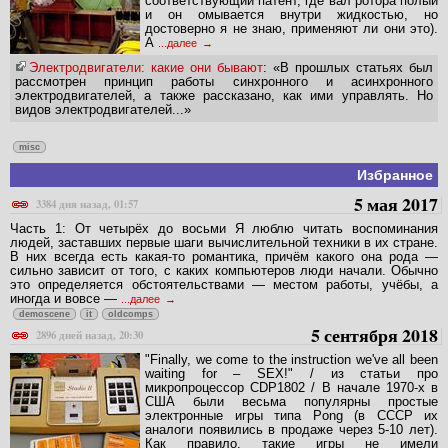
соответствующий патент, где вал ротора полый
и он омывается внутри жидкостью, но
достоверно я не знаю, применяют ли они это).
А
...далее
Электродвигатели: какие они бывают
: «В прошлых статьях был
рассмотрен принцип работы синхронного и асинхронного
электродвигателей, а также рассказано, как ими управлять. Но
видов электродвигателей...»
misc
Избранное
5 мая 2017
3384 дня назад, 01:57
Часть 1: От четырёх до восьми Я люблю читать воспоминания
людей, заставших первые шаги вычислительной техники в их стране.
В них всегда есть какая-то романтика, причём какого она рода —
сильно зависит от того, с каких компьютеров люди начали. Обычно
это определяется обстоятельствами — местом работы, учёбы, а
иногда и вовсе —
...далее
demoscene
it
oldcomps
5 сентября 2018
2896 дней назад, 20:30
"Finally, we come to the instruction we've all been
waiting for – SEX!" / из статьи про
микропроцессор CDP1802 / В начале 1970-х в
США были весьма популярны простые
электронные игры типа Pong (в СССР их
аналоги появились в продаже через 5-10 лет).
Как правило, такие игры не имели