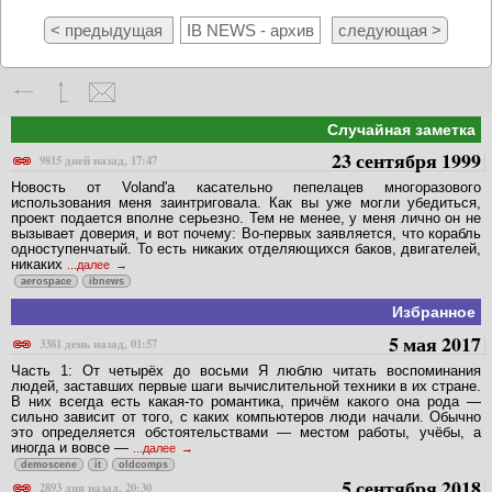
< предыдущая
IB NEWS - архив
следующая >
Случайная заметка
23 сентября 1999
9815 дней назад, 17:47
Новость от Voland'a касательно пепелацев многоразового
использования меня заинтриговала. Как вы уже могли убедиться,
проект подается вполне серьезно. Тем не менее, у меня лично он не
вызывает доверия, и вот почему: Во-первых заявляется, что корабль
одноступенчатый. То есть никаких отделяющихся баков, двигателей,
никаких
...далее
aerospace
ibnews
Избранное
5 мая 2017
3381 день назад, 01:57
Часть 1: От четырёх до восьми Я люблю читать воспоминания
людей, заставших первые шаги вычислительной техники в их стране.
В них всегда есть какая-то романтика, причём какого она рода —
сильно зависит от того, с каких компьютеров люди начали. Обычно
это определяется обстоятельствами — местом работы, учёбы, а
иногда и вовсе —
...далее
demoscene
it
oldcomps
5 сентября 2018
2893 дня назад, 20:30