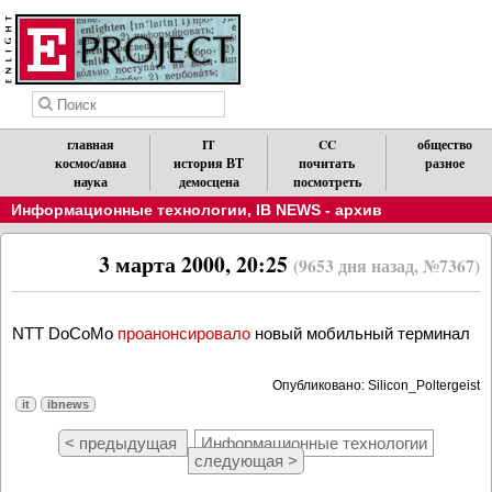
главная
IT
CC
общество
космос/авиа
история ВТ
почитать
разное
наука
демосцена
посмотреть
Информационные технологии
,
IB NEWS - архив
3 марта 2000, 20:25
(9653 дня назад, №7367)
NTT DoCoMo
проанонсировало
новый мобильный терминал
Опубликовано: Silicon_Poltergeist
it
ibnews
< предыдущая
Информационные технологии
следующая >