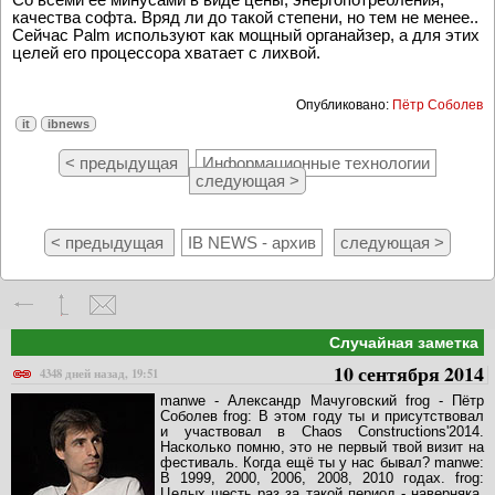
качества софта. Вряд ли до такой степени, но тем не менее..
Сейчас Palm используют как мощный органайзер, а для этих
целей его процессора хватает с лихвой.
Опубликовано:
Пётр Соболев
it
ibnews
< предыдущая
Информационные технологии
следующая >
< предыдущая
IB NEWS - архив
следующая >
Случайная заметка
10 сентября 2014
4348 дней назад, 19:51
manwe - Александр Мачуговский frog - Пётр
Соболев frog: В этом году ты и присутствовал
и участвовал в Chaos Constructions'2014.
Насколько помню, это не первый твой визит на
фестиваль. Когда ещё ты у нас бывал? manwe:
В 1999, 2000, 2006, 2008, 2010 годах. frog:
Целых шесть раз за такой период - наверняка,