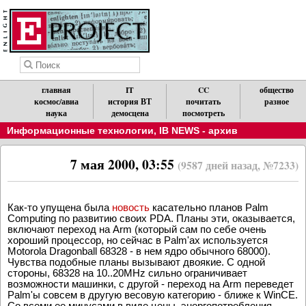
главная
IT
CC
общество
космос/авиа
история ВТ
почитать
разное
наука
демосцена
посмотреть
Информационные технологии
,
IB NEWS - архив
7 мая 2000, 03:55
(9587 дней назад, №7233)
Как-то упущена была
новость
касательно планов Palm
Computing по развитию своих PDA. Планы эти, оказывается,
включают переход на Arm (который сам по себе очень
хороший процессор, но сейчас в Palm'ax используется
Motorola Dragonball 68328 - в нем ядро обычного 68000).
Чувства подобные планы вызывают двоякие. С одной
стороны, 68328 на 10..20MHz сильно ограничивает
возможности машинки, с другой - переход на Arm переведет
Palm'ы совсем в другую весовую категорию - ближе к WinCE.
Со всеми ее минусами в виде цены, энергопотребления,