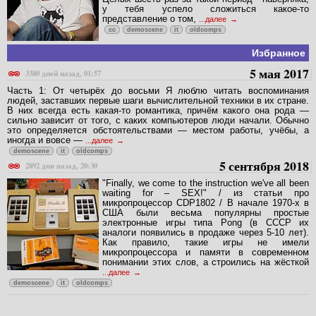
у тебя успело сложиться какое-то
представление о том,
...далее
cc
demoscene
it
oldcomps
Избранное
5 мая 2017
3380 дней назад, 01:57
Часть 1: От четырёх до восьми Я люблю читать воспоминания
людей, заставших первые шаги вычислительной техники в их стране.
В них всегда есть какая-то романтика, причём какого она рода —
сильно зависит от того, с каких компьютеров люди начали. Обычно
это определяется обстоятельствами — местом работы, учёбы, а
иногда и вовсе —
...далее
demoscene
it
oldcomps
5 сентября 2018
2892 дня назад, 20:30
"Finally, we come to the instruction we've all been
waiting for – SEX!" / из статьи про
микропроцессор CDP1802 / В начале 1970-х в
США были весьма популярны простые
электронные игры типа Pong (в СССР их
аналоги появились в продаже через 5-10 лет).
Как правило, такие игры не имели
микропроцессора и памяти в современном
понимании этих слов, а строились на жёсткой
...далее
demoscene
it
oldcomps