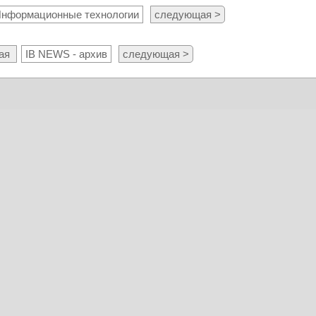
нформационные технологии
следующая >
ая
IB NEWS - архив
следующая >