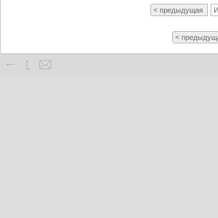
< предыдущая
И
< предыдущ