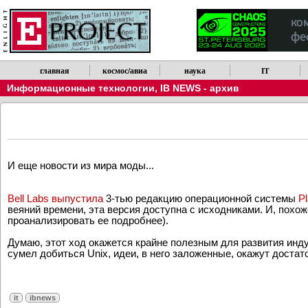
главная
космос/авиа
наука
IT
Информационные технологии
,
IB NEWS - архив
И еще новости из мира моды...
Bell Labs
выпустила
3-тью редакцию oперационной системы
P
веяний времени, эта версия доступна с исходниками. И, похо
проанализировать ее подробнее).
Думаю, этот ход окажется крайне полезным для развития инду
сумел добиться Unix, идеи, в него заложенные, окажут достат
it
ibnews