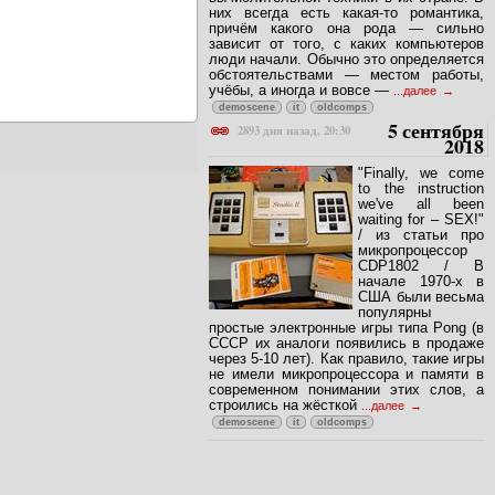
них всегда есть какая-то романтика,
причём какого она рода — сильно
зависит от того, с каких компьютеров
люди начали. Обычно это определяется
обстоятельствами — местом работы,
учёбы, а иногда и вовсе —
...далее
demoscene
it
oldcomps
5 сентября
2893 дня назад, 20:30
2018
"Finally, we come
to the instruction
we've all been
waiting for – SEX!"
/ из статьи про
микропроцессор
CDP1802 / В
начале 1970-х в
США были весьма
популярны
простые электронные игры типа Pong (в
СССР их аналоги появились в продаже
через 5-10 лет). Как правило, такие игры
не имели микропроцессора и памяти в
современном понимании этих слов, а
строились на жёсткой
...далее
demoscene
it
oldcomps