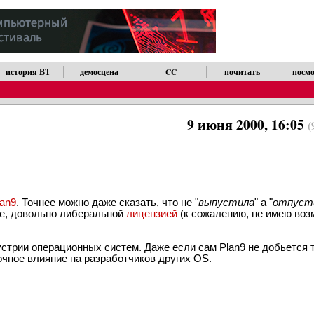
история ВТ
демосцена
CC
почитать
посмо
9 июня 2000, 16:05
(
lan9
. Точнее можно даже сказать, что не "
выпустила
" а "
отпуст
же, довольно либеральной
лицензией
(к сожалению, не имею воз
стрии операционных систем. Даже если сам Plan9 не добьется то
очное влияние на разработчиков других OS.