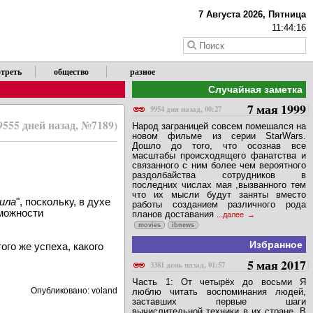
7 Августа 2026, Пятница
11:44:16
треть
общество
разное
Случайная заметка
7 мая 1999
9954 дня назад, 00:27
9555 дней назад, №7189)
Народ заграницей совсем помешался на
новом фильме из серии StarWars.
Дошло до того, что осознав все
масштабы происходящего фанатства и
связанного с ним более чем вероятного
раздолбайства сотрудников в
последних числах мая ,вызванного тем
что их мысли будут заняты вместо
ила
", поскольку, в духе
работы созданием различного рода
можности
планов доставания
...далее
movies
ibnews
Избранное
го же успеха, какого
5 мая 2017
3381 день назад, 01:57
Часть 1: От четырёх до восьми Я
Опубликовано: voland
люблю читать воспоминания людей,
заставших первые шаги
вычислительной техники в их стране. В