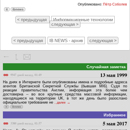
Опубликовано:
Пётр Соболев
it
ibnews
< предыдущая
Информационные технологии
следующая >
< предыдущая
IB NEWS - архив
следующая >
Случайная заметка
13 мая 1999
9947 дней назад, 01:49
На днях в Интернете были опубликованы имена и подробные адреса
агентов Британской Секретной Службы (бывшая MI6). Судя по
реакции правительства Англии, информация эта более чем
достоверна -- во все крупные средства массовой информации,
находящиеся на территории UK, в тот же день было разослано
официальное требование не
...далее
it
ibnews
Избранное
5 мая 2017
3380 дней назад, 01:57