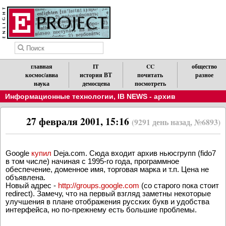
Обратите внимание, что новости можно получать по RSS.
X
главная
IT
CC
общество
космос/авиа
история ВТ
почитать
разное
наука
демосцена
посмотреть
Информационные технологии
,
IB NEWS - архив
27 февраля 2001, 15:16
(9291 день назад, №6893)
Google
купил
Deja.com. Сюда входит архив ньюсгрупп (fido7
в том числе) начиная с 1995-го года, программное
обеспечение, доменное имя, торговая марка и т.п. Цена не
объявлена.
Новый адрес -
http://groups.google.com
(со старого пока стоит
redirect). Замечу, что на первый взгляд заметны некоторые
улучшения в плане отображения русских букв и удобства
интерфейса, но по-прежнему есть большие проблемы.