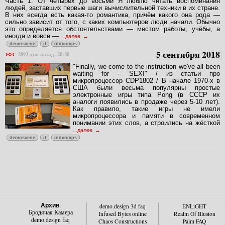
Часть 1: От четырёх до восьми Я люблю читать воспоминания
людей, заставших первые шаги вычислительной техники в их стране.
В них всегда есть какая-то романтика, причём какого она рода —
сильно зависит от того, с каких компьютеров люди начали. Обычно
это определяется обстоятельствами — местом работы, учёбы, а
иногда и вовсе —
...далее
demoscene
it
oldcomps
5 сентября 2018
2892 дня назад, 20:30
"Finally, we come to the instruction we've all been
waiting for – SEX!" / из статьи про
микропроцессор CDP1802 / В начале 1970-х в
США были весьма популярны простые
электронные игры типа Pong (в СССР их
аналоги появились в продаже через 5-10 лет).
Как правило, такие игры не имели
микропроцессора и памяти в современном
понимании этих слов, а строились на жёсткой
...далее
demoscene
it
oldcomps
Архив
:
demo.design 3d faq
ENLiGHT
Бродячая Камера
Infused Bytes online
Realm Of Illusion
demo.design faq
Chaos Constructions
Palm FAQ