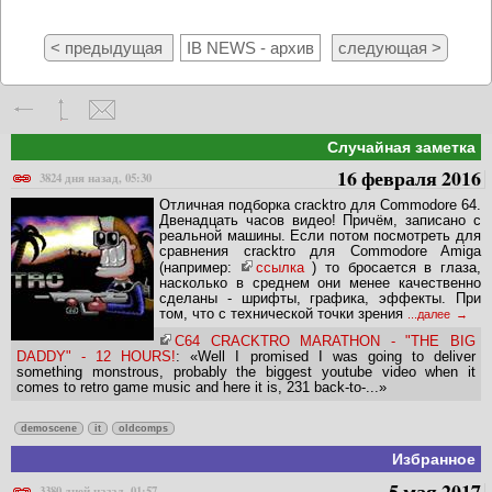
< предыдущая
IB NEWS - архив
следующая >
Случайная заметка
16 февраля 2016
3824 дня назад, 05:30
Отличная подборка cracktro для Commodore 64.
Двенадцать часов видео! Причём, записано с
реальной машины. Если потом посмотреть для
сравнения cracktro для Commodore Amiga
(например:
ссылка
) то бросается в глаза,
насколько в среднем они менее качественно
сделаны - шрифты, графика, эффекты. При
том, что с технической точки зрения
...далее
C64 CRACKTRO MARATHON - "THE BIG
DADDY" - 12 HOURS!
: «Well I promised I was going to deliver
something monstrous, probably the biggest youtube video when it
comes to retro game music and here it is, 231 back-to-...»
demoscene
it
oldcomps
Избранное
5 мая 2017
3380 дней назад, 01:57