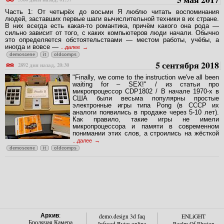
Часть 1: От четырёх до восьми Я люблю читать воспоминания
людей, заставших первые шаги вычислительной техники в их стране.
В них всегда есть какая-то романтика, причём какого она рода —
сильно зависит от того, с каких компьютеров люди начали. Обычно
это определяется обстоятельствами — местом работы, учёбы, а
иногда и вовсе —
...далее
demoscene
it
oldcomps
5 сентября 2018
2892 дня назад, 20:30
"Finally, we come to the instruction we've all been
waiting for – SEX!" / из статьи про
микропроцессор CDP1802 / В начале 1970-х в
США были весьма популярны простые
электронные игры типа Pong (в СССР их
аналоги появились в продаже через 5-10 лет).
Как правило, такие игры не имели
микропроцессора и памяти в современном
понимании этих слов, а строились на жёсткой
...далее
demoscene
it
oldcomps
Архив
:
demo.design 3d faq
ENLiGHT
Бродячая Камера
Infused Bytes online
Realm Of Illusion