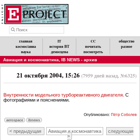
главная
IT
CC
общество
космос/авиа
история ВТ
почитать
разное
наука
демосцена
посмотреть
Авиация и космонавтика
,
IB NEWS - архив
21 октября 2004, 15:26
(7959 дней назад, №6325)
Внутренности модельного турбореактивного двигателя.
С
фотографиями и пояснениями.
Опубликовано:
Пётр Соболев
aerospace
ibnews
< предыдущая
Авиация и космонавтика
следующая
>