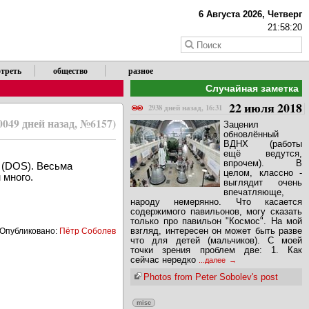
6 Августа 2026, Четверг
21:58:20
треть
общество
разное
Случайная заметка
22 июля 2018
2938 дней назад, 16:31
0049 дней назад, №6157)
Заценил
обновлённый
ВДНХ (работы
ещё ведутся,
впрочем). В
 (DOS). Весьма
целом, классно -
 много.
выглядит очень
впечатляюще,
народу немерянно. Что касается
содержимого павильонов, могу сказать
только про павильон "Космос". На мой
взгляд, интересен он может быть разве
Опубликовано:
Пётр Соболев
что для детей (мальчиков). С моей
точки зрения проблем две: 1. Как
сейчас нередко
...далее
Photos from Peter Sobolev's post
misc