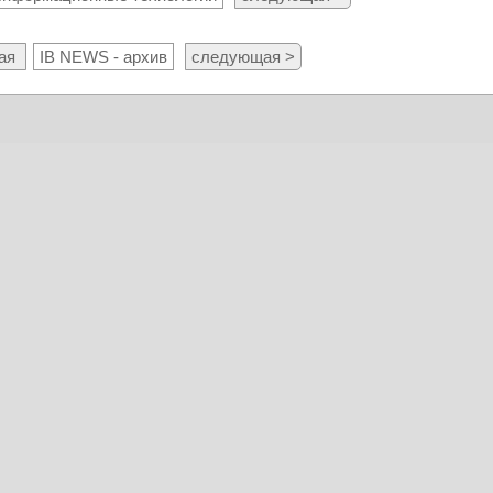
ая
IB NEWS - архив
следующая >