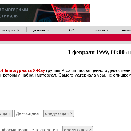
история ВТ
демосцена
CC
почитать
посмо
1 февраля 1999, 00:00
(1
offline журнала X-Ray
группы Proxium посвященного демосцене
 которым набран материал. Самого материала увы, не слишком
дущая
Демосцена
следующая >
нформационные технологии
следующая >