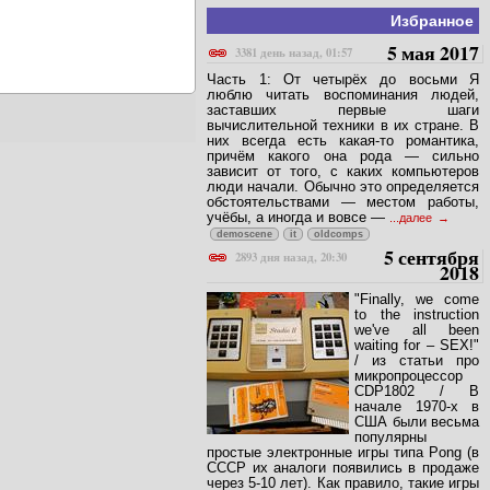
Избранное
5 мая 2017
3381 день назад, 01:57
Часть 1: От четырёх до восьми Я
люблю читать воспоминания людей,
заставших первые шаги
вычислительной техники в их стране. В
них всегда есть какая-то романтика,
причём какого она рода — сильно
зависит от того, с каких компьютеров
люди начали. Обычно это определяется
обстоятельствами — местом работы,
учёбы, а иногда и вовсе —
...далее
demoscene
it
oldcomps
5 сентября
2893 дня назад, 20:30
2018
"Finally, we come
to the instruction
we've all been
waiting for – SEX!"
/ из статьи про
микропроцессор
CDP1802 / В
начале 1970-х в
США были весьма
популярны
простые электронные игры типа Pong (в
СССР их аналоги появились в продаже
через 5-10 лет). Как правило, такие игры