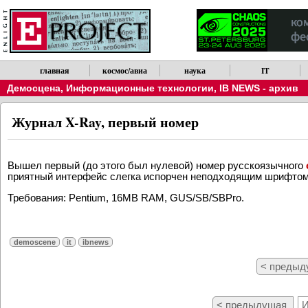
главная
космос/авиа
наука
IT
Демосцена
,
Информационные технологии
,
IB NEWS - архив
Журнал X-Ray, первый номер
Вышел первый (до этого был нулевой) номер русскоязычного
приятный интерфейс слегка испорчен неподходящим шрифтом,
Требования: Pentium, 16MB RAM, GUS/SB/SBPro.
demoscene
it
ibnews
< преды
< предыдущая
И