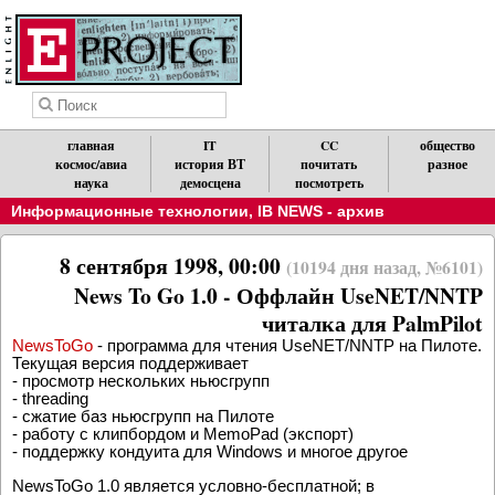
главная
IT
CC
общество
космос/авиа
история ВТ
почитать
разное
наука
демосцена
посмотреть
Информационные технологии
,
IB NEWS - архив
8 сентября 1998, 00:00
(10194 дня назад, №6101)
News To Go 1.0 - Оффлайн UseNET/NNTP
читалка для PalmPilot
NewsToGo
- программа для чтения UseNET/NNTP на Пилоте.
Текущая версия поддерживает
- просмотр нескольких ньюсгрупп
- threading
- сжатие баз ньюсгрупп на Пилоте
- работу с клипбордом и MemoPad (экспорт)
- поддержку кондуита для Windows и многое другое
NewsToGo 1.0 является условно-бесплатной; в