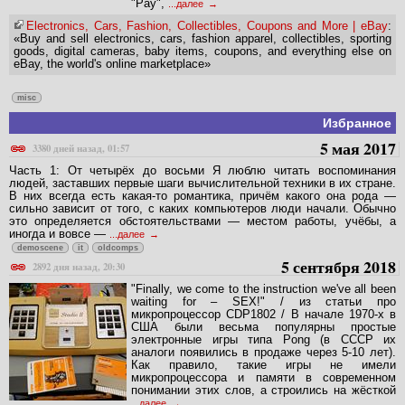
"Pay",
...далее
Electronics, Cars, Fashion, Collectibles, Coupons and More | eBay
:
«Buy and sell electronics, cars, fashion apparel, collectibles, sporting
goods, digital cameras, baby items, coupons, and everything else on
eBay, the world's online marketplace»
misc
Избранное
5 мая 2017
3380 дней назад, 01:57
Часть 1: От четырёх до восьми Я люблю читать воспоминания
людей, заставших первые шаги вычислительной техники в их стране.
В них всегда есть какая-то романтика, причём какого она рода —
сильно зависит от того, с каких компьютеров люди начали. Обычно
это определяется обстоятельствами — местом работы, учёбы, а
иногда и вовсе —
...далее
demoscene
it
oldcomps
5 сентября 2018
2892 дня назад, 20:30
"Finally, we come to the instruction we've all been
waiting for – SEX!" / из статьи про
микропроцессор CDP1802 / В начале 1970-х в
США были весьма популярны простые
электронные игры типа Pong (в СССР их
аналоги появились в продаже через 5-10 лет).
Как правило, такие игры не имели
микропроцессора и памяти в современном
понимании этих слов, а строились на жёсткой
...далее