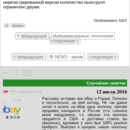
нерегистрированной версии количество ньюсгрупп
ограничено двумя.
Опубликовано: tnt23
it
ibnews
< предыдущая
Информационные технологии
следующая >
< предыдущая
IB NEWS - архив
следующая >
Случайная заметка
12 июля 2016
3677 дней назад, 02:52
Расскажу историю про eBay и Paypal. Полезно
и поучительно, на мой взгляд. Не так давно
хотел я купить на eBay одну железку, причём
продавец находился в России (что сначала
меня порадовало, т.к. обычно эта железка
продаётся в США и доставка стоила бы
прилично), вдобавок у него был 100% positive
feedback. Выиграл я аукцион, нажал кнопочку