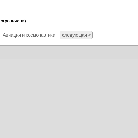
 ограничена)
Авиация и космонавтика
следующая >