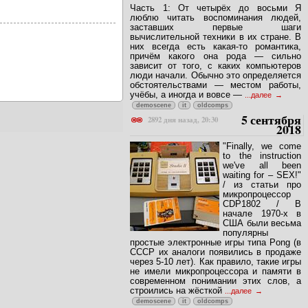
Часть 1: От четырёх до восьми Я
люблю читать воспоминания людей,
заставших первые шаги
вычислительной техники в их стране. В
них всегда есть какая-то романтика,
причём какого она рода — сильно
зависит от того, с каких компьютеров
люди начали. Обычно это определяется
обстоятельствами — местом работы,
учёбы, а иногда и вовсе —
...далее
demoscene
it
oldcomps
5 сентября
2892 дня назад, 20:30
2018
"Finally, we come
to the instruction
we've all been
waiting for – SEX!"
/ из статьи про
микропроцессор
CDP1802 / В
начале 1970-х в
США были весьма
популярны
простые электронные игры типа Pong (в
СССР их аналоги появились в продаже
через 5-10 лет). Как правило, такие игры
не имели микропроцессора и памяти в
современном понимании этих слов, а
строились на жёсткой
...далее
demoscene
it
oldcomps