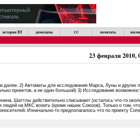
история ВТ
демосцена
CC
почитать
посмо
23 февраля 2010, 
и далее. 2) Автоматы для исследования Марса, Луны и других п
колько проектов, а не один большой) 3) Исследование возможно
менена. Шаттлы действительно списывают (осталось что-то около
ся людей на МКС возить (кроме наших Союзов). Только о том, чт
носителей. Изначально-то предполагалось что по проекту Conste