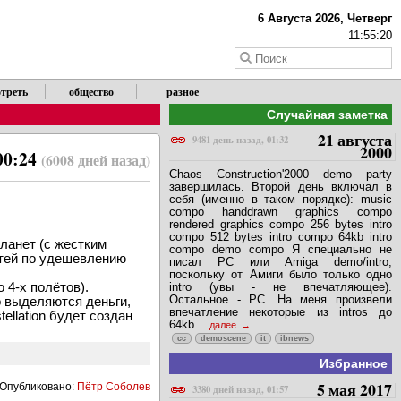
6 Августа 2026, Четверг
11:55:21
треть
общество
разное
Случайная заметка
21 августа
9481 день назад, 01:32
2000
00:24
(6008 дней назад)
Chaos Construction'2000 demo party
завершилась. Второй день включал в
себя (именно в таком порядке): music
compo handdrawn graphics compo
rendered graphics compo 256 bytes intro
compo 512 bytes intro compo 64kb intro
ланет (с жестким
compo demo compo Я специально не
стей по удешевлению
писал PC или Amiga demo/intro,
поскольку от Амиги было только одно
 4-х полётов).
intro (увы - не впечатляющее).
Остальное - PC. На меня произвели
о выделяются деньги,
впечатление некоторые из intros до
llation будет создан
64kb.
...далее
cc
demoscene
it
ibnews
Избранное
5 мая 2017
Опубликовано:
Пётр Соболев
3380 дней назад, 01:57