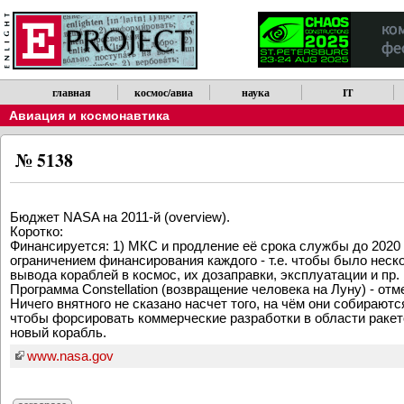
главная
космос/авиа
наука
IT
Авиация и космонавтика
№ 5138
Бюджет NASA на 2011-й (overview).
Коротко:
Финансируется: 1) МКС и продление её срока службы до 2020 
ограничением финансирования каждого - т.е. чтобы было нес
вывода кораблей в космос, их дозаправки, эксплуатации и пр.
Программа Constellation (возвращение человека на Луну) - от
Ничего внятного не сказано насчет того, на чём они собирают
чтобы форсировать коммерческие разработки в области ракето
новый корабль.
www.nasa.gov