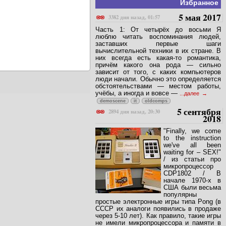
Избранное
5 мая 2017
3382 дня назад, 01:57
Часть 1: От четырёх до восьми Я
люблю читать воспоминания людей,
заставших первые шаги
вычислительной техники в их стране. В
них всегда есть какая-то романтика,
причём какого она рода — сильно
зависит от того, с каких компьютеров
люди начали. Обычно это определяется
обстоятельствами — местом работы,
учёбы, а иногда и вовсе —
...далее
demoscene
it
oldcomps
5 сентября
2894 дня назад, 20:30
2018
"Finally, we come
to the instruction
we've all been
waiting for – SEX!"
/ из статьи про
микропроцессор
CDP1802 / В
начале 1970-х в
США были весьма
популярны
простые электронные игры типа Pong (в
СССР их аналоги появились в продаже
через 5-10 лет). Как правило, такие игры
не имели микропроцессора и памяти в