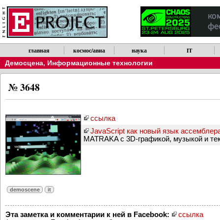
главная
космос/авиа
наука
IT
Демосцена
,
Информационные технологии
№ 3648
ссылка
JavaScript как новый язык ассемблер
MATRAKA с 3D-графикой, музыкой и те
demoscene
it
Эта заметка и комментарии к ней в Facebook:
ссылка