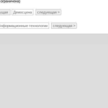
 ограничена)
дущая
Демосцена
следующая >
нформационные технологии
следующая >