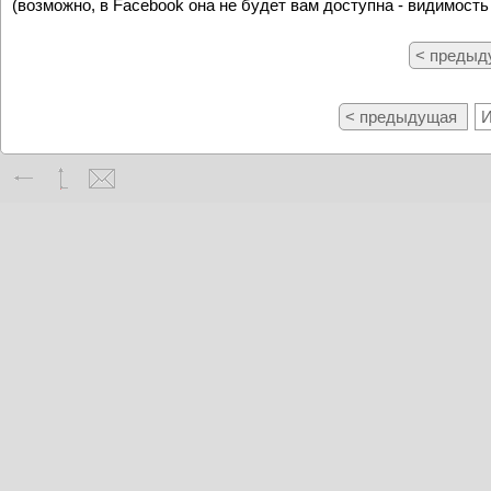
(возможно, в Facebook она не будет вам доступна - видимость
< преды
< предыдущая
И