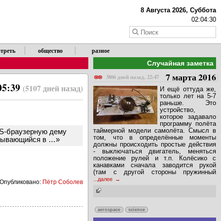
8 Августа 2026, Суббота
02:04:31
треть
общество
разное
Случайная заметка
7 марта 2016
3806 дней назад, 22:47
 05:39
(5107 дней назад)
И ещё оттуда же,
только лет на 5-7
раньше. Это
устройство,
которое задавало
программу полёта
таймерной модели самолёта. Смысл в
 JS-браузерную дему
том, что в определённые моменты
овывающийся в …»
должны происходить простые действия
- выключаться двигатель, меняться
положение рулей и т.п. Колёсико с
канавками сначала заводится рукой
(там с другой стороны пружинный
...далее
Опубликовано:
Пётр Соболев
aerospace
science