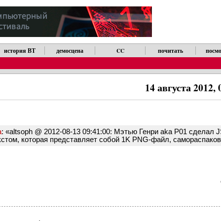
история ВТ
демосцена
CC
почитать
посмо
14 августа 2012,
а
: «altsoph @ 2012-08-13 09:41:00: Мэтью Генри aka P01 сделал
кстом, которая представляет собой 1K PNG-файл, самораспак