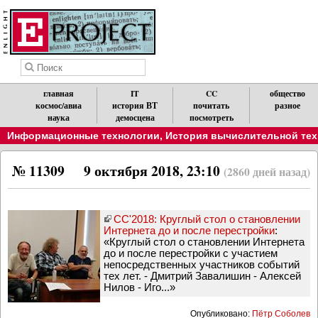
главная
IT
CC
общество
космос/авиа
история ВТ
почитать
разное
наука
демосцена
посмотреть
Информационные технологии
,
История вычислительной техн
№ 11309
9 октября 2018, 23:10
(2860 дней назад)
CC'2018: Круглый стол о становлении
Интернета до и после перестройки
:
«Круглый стол о становлении Интернета
до и после перестройки с участием
непосредственных участников событий
тех лет. - Дмитрий Завалишин - Алексей
Нилов - Иго...»
Опубликовано:
Пётр Соболев