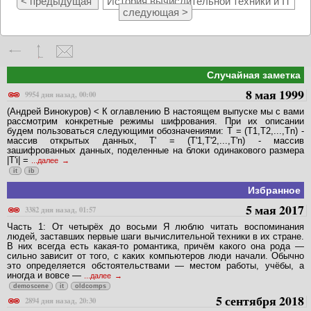
< предыдущая
История вычислительной техники и IT
следующая >
Случайная заметка
8 мая 1999
9954 дня назад, 00:00
(Андрей Винокуров) < К оглавлению В настоящем выпуске мы с вами
рассмотрим конкретные режимы шифрования. При их описании
будем пользоваться следующими обозначениями: T = (T1,T2,...,Tn) -
массив открытых данных, T' = (T'1,T'2,...,T'n) - массив
зашифрованных данных, поделенные на блоки одинакового размера
|T'i| =
...далее
it
ib
Избранное
5 мая 2017
3382 дня назад, 01:57
Часть 1: От четырёх до восьми Я люблю читать воспоминания
людей, заставших первые шаги вычислительной техники в их стране.
В них всегда есть какая-то романтика, причём какого она рода —
сильно зависит от того, с каких компьютеров люди начали. Обычно
это определяется обстоятельствами — местом работы, учёбы, а
иногда и вовсе —
...далее
demoscene
it
oldcomps
5 сентября 2018
2894 дня назад, 20:30