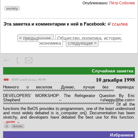
Опубликовано:
Пётр Соболев
society
Эта заметка и комментарии к ней в Facebook:
ссылка
< предыдущая
Общество, политика, история,
экономика
следующая >
Случайная заметка
10 декабря 1998
10105 дней назад, 00:00
Немного о веселом. Думаю, лучше без перевода:
^^^^^^^^^^^^^^^^^^^^^^^^^^^^^^^^^^^^^^^^^^^^^^^^^^^^^^^^^^^^
DEVELOPERS' WORKSHOP: The Refrigerator Question By Eric
Shepherd -- <sheppy@be.com>
^^^^^^^^^^^^^^^^^^^^^^^^^^^^^^^^^^^^^^^^^^^^^^^^^^^^^^^^^^^^ Of all the
functions the BeOS provides to programmers, one of the least understood
and most widely debated is is_computer_on(). Documentation has been
sketchy, and developers have debated the best use for this function.
...далее
it
ibnews
Избранное