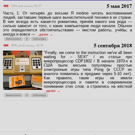
5 мая 2017
3384 дня назад, 01:57
Часть 1: От четырёх до восьми Я люблю читать воспоминания
людей, заставших первые шаги вычислительной техники в их стране.
В них всегда есть какая-то романтика, причём какого она рода —
сильно зависит от того, с каких компьютеров люди начали. Обычно
это определяется обстоятельствами — местом работы, учёбы, а
иногда и вовсе —
...далее
demoscene
it
oldcomps
5 сентября 2018
2896 дней назад, 20:30
"Finally, we come to the instruction we've all been
waiting for – SEX!" / из статьи про
микропроцессор CDP1802 / В начале 1970-х в
США были весьма популярны простые
электронные игры типа Pong (в СССР их
аналоги появились в продаже через 5-10 лет).
Как правило, такие игры не имели
микропроцессора и памяти в современном
понимании этих слов, а строились на жёсткой
...далее
demoscene
it
oldcomps