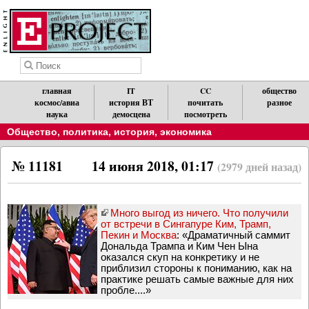
главная
IT
CC
общество
космос/авиа
история ВТ
почитать
разное
наука
демосцена
посмотреть
Общество, политика, история, экономика
№ 11181
14 июня 2018, 01:17
(2979 дней назад)
Много выгод из ничего. Что получили
от встречи в Сингапуре Ким, Трамп,
Пекин и Москва
: «Драматичный саммит
Дональда Трампа и Ким Чен Ына
оказался скуп на конкретику и не
приблизил стороны к пониманию, как на
практике решать самые важные для них
пробле....»