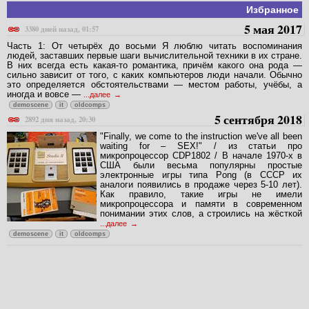
Избранное
5 мая 2017
3380 дней назад, 01:57
Часть 1: От четырёх до восьми Я люблю читать воспоминания
людей, заставших первые шаги вычислительной техники в их стране.
В них всегда есть какая-то романтика, причём какого она рода —
сильно зависит от того, с каких компьютеров люди начали. Обычно
это определяется обстоятельствами — местом работы, учёбы, а
иногда и вовсе —
...далее
demoscene
it
oldcomps
5 сентября 2018
2892 дня назад, 20:30
"Finally, we come to the instruction we've all been
waiting for – SEX!" / из статьи про
микропроцессор CDP1802 / В начале 1970-х в
США были весьма популярны простые
электронные игры типа Pong (в СССР их
аналоги появились в продаже через 5-10 лет).
Как правило, такие игры не имели
микропроцессора и памяти в современном
понимании этих слов, а строились на жёсткой
...далее
demoscene
it
oldcomps