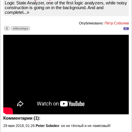
Logic State Analyzer, one of the first logic analyzers, while noisy
construction is going on in the background. And and
completel...»
Опубликовано:
Пётр Соболев
it
oldcomps
1C
Комментарии (1):
29 мая 2018, 01:26
Peter Sobolev
: он не тёплый и не ламповый!