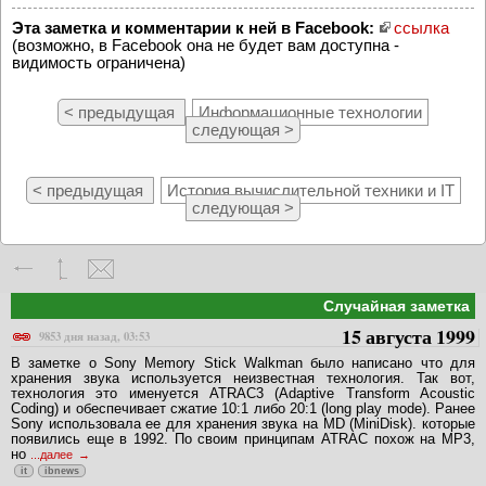
Эта заметка и комментарии к ней в Facebook:
ссылка
(возможно, в Facebook она не будет вам доступна -
видимость ограничена)
< предыдущая
Информационные технологии
следующая >
< предыдущая
История вычислительной техники и IT
следующая >
Случайная заметка
15 августа 1999
9853 дня назад, 03:53
В заметке о Sony Memory Stick Walkman было написано что для
хранения звука используется неизвестная технология. Так вот,
технология это именуется ATRAC3 (Adaptive Transform Acoustic
Coding) и обеспечивает сжатие 10:1 либо 20:1 (long play mode). Ранее
Sony использовала ее для хранения звука на MD (MiniDisk). которые
появились еще в 1992. По своим принципам ATRAC похож на MP3,
но
...далее
it
ibnews