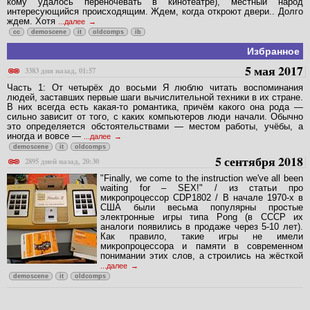
кому удалось переночевать в кинотеатре), местный народ
интересующийся происходящим. Ждем, когда откроют двери.. Долго
ждем. Хотя
...далее
cc
demoscene
it
oldcomps
ib
Избранное
5 мая 2017
3383 дня назад, 01:57
Часть 1: От четырёх до восьми Я люблю читать воспоминания
людей, заставших первые шаги вычислительной техники в их стране.
В них всегда есть какая-то романтика, причём какого она рода —
сильно зависит от того, с каких компьютеров люди начали. Обычно
это определяется обстоятельствами — местом работы, учёбы, а
иногда и вовсе —
...далее
demoscene
it
oldcomps
5 сентября 2018
2895 дней назад, 20:30
"Finally, we come to the instruction we've all been
waiting for – SEX!" / из статьи про
микропроцессор CDP1802 / В начале 1970-х в
США были весьма популярны простые
электронные игры типа Pong (в СССР их
аналоги появились в продаже через 5-10 лет).
Как правило, такие игры не имели
микропроцессора и памяти в современном
понимании этих слов, а строились на жёсткой
...далее
demoscene
it
oldcomps