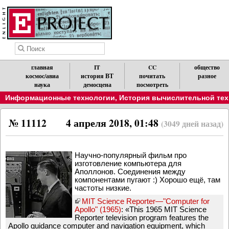
главная
IT
CC
общество
космос/авиа
история ВТ
почитать
разное
наука
демосцена
посмотреть
Информационные технологии
,
История вычислительной техн
№ 11112
4 апреля 2018, 01:48
(3049 дней назад)
Научно-популярный фильм про
изготовление компьютера для
Аполлонов. Соединения между
компонентами пугают :) Хорошо ещё, там
частоты низкие.
MIT Science Reporter—"Computer for
Apollo" (1965)
: «This 1965 MIT Science
Reporter television program features the
Apollo guidance computer and navigation equipment, which