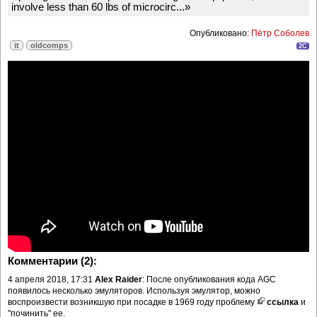
involve less than 60 lbs of microcirc...»
Опубликовано:
Пётр Соболев
it
oldcomps
2C
Комментарии (2):
4 апреля 2018, 17:31
Alex Raider
: После опубликования кода AGC
появилось несколько эмуляторов. Используя эмулятор, можно
воспроизвести возникшую при посадке в 1969 году проблему
ссылка
и
"починить" ее.