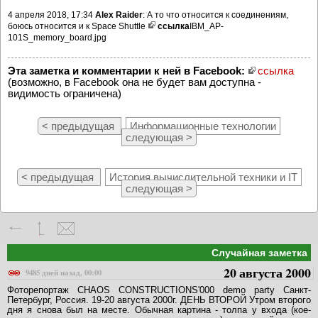
4 апреля 2018, 17:34
Alex Raider
: А то что относится к соединениям,
боюсь относится и к Space Shuttle
ссылка
IBM_AP-
101S_memory_board.jpg
Эта заметка и комментарии к ней в Facebook:
ссылка
(возможно, в Facebook она не будет вам доступна -
видимость ограничена)
< предыдущая
Информационные технологии
следующая >
< предыдущая
История вычислительной техники и IT
следующая >
Случайная заметка
20 августа 2000
9485 дней назад, 00:00
Фоторепортаж CHAOS CONSTRUCTIONS'000 demo party Санкт-
Петербург, Россия. 19-20 августа 2000г. ДЕНЬ ВТОРОЙ Утром второго
дня я снова был на месте. Обычная картина - толпа у входа (кое-