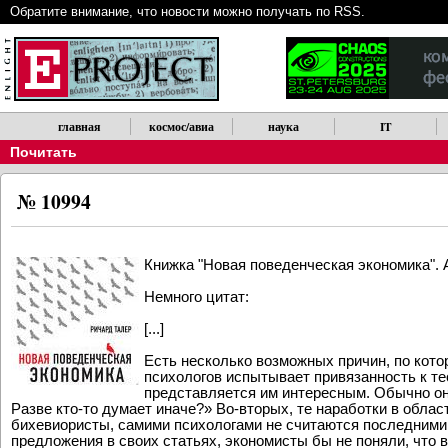
Обратите внимание, что новости можно получать по RSS.
главная
космос/авиа
наука
IT
Почитать
№ 10994
Книжка "Новая поведенческая экономика". А
Немного цитат:
[...]
Есть несколько возможных причин, по котор
психологов испытывает привязанность к те
представляется им интересным. Обычно он
Разве кто-то думает иначе?» Во-вторых, те наработки в облас
бихевиористы, самими психологами не считаются последними 
предложения в своих статьях, экономисты бы не поняли, что в