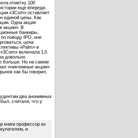
лела отметку 100
истории еще впереди.
акции «3Com» оставляет
он единой цены. Как
иции. Одна акция
е акции». В
иционные банкиры,
по поводу IPO, они
рговаться, цена
спективы «Palm» в
я «3Com» включала 1,5
ыла довольно
е больше. Но на самом
ивал «никчемные акции»
рынок как бы говорил,
студентам два анонимных
был, считали, что у
ор книги профессор из
купателем, и