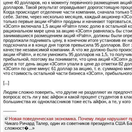
цене 40 долларов, но к моменту первичного размещения акций
долларов. Такой результат оправдывает дорогостоящую проце
Когда происходит отделение части компании, сначала только
себе. Затем, через несколько месяцев, каждый акционер «3Co
только первые акции «Palm» проданы и начинают торговаться
«3Com» включала 1,5 акции «Palm» плюс долю в остальной ко
рациональном мире цена за акцию «3Com» равнялась бы стои
занимавшиеся размещением акций «Palm», должны были опреде
продолжали поднимать цену, в конечном итоге установив ее на
подскочила и в конце дня торгов превысила 95 долларов. Вот
качестве независимой компании. А что же должно было произ
акции «Palm», и если умножить 95 долларов на 1,5, то получ
прибыльной, поэтому вы понимаете, что цена акций «3Com» 
деле в тот день акции «3Com» упали в цене до отметки 82 до
«3Com» по цене минус 61 доллар за акцию, т. е. суммарно ми
что стоимость остальной части бизнеса «3Com», прибыльного
[...]
Людям сложно поверить, что другие не разделяют их предпочт
вопроса: есть ли у вас айфон и какой процент студентов в кл
большинства их одноклассников тоже есть айфон, а те, у кого 
---------
Новая поведенческая экономика. Почему люди нарушают пр
Чикаго Ричард Талер, один из советников президента США Ба
сложност�...»