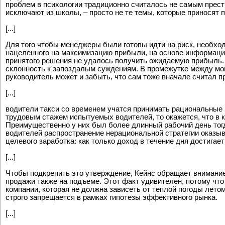
проблем в психологии традиционно считалось не самым прест
исключают из школы, – просто не те темы, которые приносят 
[...]
Для того чтобы менеджеры были готовы идти на риск, необхо
нацеленного на максимизацию прибыли, на основе информации
принятого решения не удалось получить ожидаемую прибыль. 
склонность к запоздалым суждениям. В промежутке между мом
руководитель может и забыть, что сам тоже вначале считал 
[...]
водители такси со временем учатся принимать рациональные 
трудовым стажем испытуемых водителей, то окажется, что в 
Преимущественно у них был более длинный рабочий день тогд
водителей распространение нерациональной стратегии оказывае
целевого заработка: как только доход в течение дня достигае
[...]
Чтобы подкрепить это утверждение, Кейнс обращает внимание 
продажи также на подъеме. Этот факт удивителен, потому чт
компании, которая не должна зависеть от теплой погоды лето
строго запрещается в рамках гипотезы эффективного рынка.
[...]