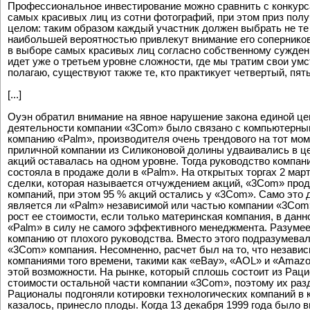
Профессиональное инвестирование можно сравнить с конкурса
самых красивых лиц из сотни фотографий, при этом приз полу
целом: таким образом каждый участник должен выбрать не те л
наибольшей вероятностью привлекут внимание его соперников,
в выборе самых красивых лиц согласно собственному сужден
идет уже о третьем уровне сложности, где мы тратим свои ум
полагаю, существуют также те, кто практикует четвертый, пя
[...]
Оуэн обратил внимание на явное нарушение закона единой ц
деятельности компании «3Com» было связано с компьютерными 
компанию «Palm», производителя очень трендового на тот мом
приличной компании из Силиконовой долины удваивались в це
акций оставалась на одном уровне. Тогда руководство компан
состояла в продаже доли в «Palm». На открытых торгах 2 мар
сделки, которая называется отчуждением акций, «3Com» прод
компаний, при этом 95 % акций остались у «3Com». Само это
является ли «Palm» независимой или частью компании «3Com»
рост ее стоимости, если только материнская компания, в да
«Palm» в силу не самого эффективного менеджмента. Разумеет
компанию от плохого руководства. Вместо этого подразумева
«3Com» компания. Несомненно, расчет был на то, что незави
компаниями того времени, такими как «eBay», «AOL» и «Amazo
этой возможности. На рынке, который сплошь состоит из Рац
стоимости остальной части компании «3Com», поэтому их раз
Рационалы подгоняли котировки технологических компаний в к
казалось, принесло плоды. Когда 13 декабря 1999 года было