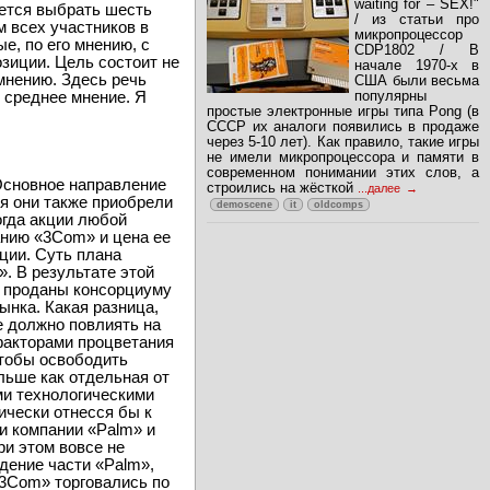
waiting for – SEX!"
ается выбрать шесть
/ из статьи про
м всех участников в
микропроцессор
е, по его мнению, с
CDP1802 / В
зиции. Цель состоит не
начале 1970-х в
мнению. Здесь речь
США были весьма
популярны
т среднее мнение. Я
простые электронные игры типа Pong (в
СССР их аналоги появились в продаже
через 5-10 лет). Как правило, такие игры
не имели микропроцессора и памяти в
современном понимании этих слов, а
Основное направление
строились на жёсткой
...далее
ия они также приобрели
demoscene
it
oldcomps
огда акции любой
анию «3Com» и цена ее
ции. Суть плана
. В результате этой
и проданы консорциуму
ынка. Какая разница,
е должно повлиять на
факторами процветания
чтобы освободить
льше как отдельная от
ми технологическими
ически отнесся бы к
и компании «Palm» и
ри этом вовсе не
дение части «Palm»,
«3Com» торговались по