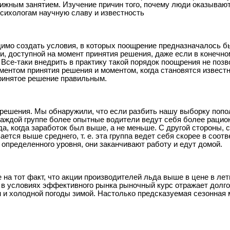
ижным занятием. Изучение причин того, почему люди оказывают
психологам научную славу и известность
димо создать условия, в которых поощрение предназначалось б
, доступной на момент принятия решения, даже если в конечном
Все-таки внедрить в практику такой порядок поощрения не по
ентом принятия решения и моментом, когда становятся извест
принятое решение правильным.
решения. Мы обнаружили, что если разбить нашу выборку попо
каждой группе более опытные водители ведут себя более рацио
а, когда заработок был выше, а не меньше. С другой стороны,
тся выше среднего, т. е. эта группа ведет себя скорее в соотв
т определенного уровня, они заканчивают работу и едут домой.
на тот факт, что акции производителей льда выше в цене в лет
о в условиях эффективного рынка рыночный курс отражает долг
м и холодной погоды зимой. Настолько предсказуемая сезонная