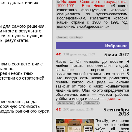
История Советского государства.
ся в долгах или их
1900-1991 - Верт Николя
: «В книге
известного французского историка,
специалиста по русско-советским
исследованиям, излагается история
нашей страны с 1900 по 1991 год
ы для самого решения,
включительно.Адресован...»
 итоге в результате
зволяет существующая
books
society
ны результаты,
Избранное
5 мая 2017
3381 день назад, 01:57
Часть 1: От четырёх до восьми Я
лам в соответствии с
люблю читать воспоминания людей,
нально.
заставших первые шаги
 среди неопытных
вычислительной техники в их стране. В
етствии со стратегией
них всегда есть какая-то романтика,
причём какого она рода — сильно
зависит от того, с каких компьютеров
люди начали. Обычно это определяется
обстоятельствами — местом работы,
учёбы, а иногда и вовсе —
...далее
ние месяцы, когда
demoscene
it
oldcomps
осрочную стоимость
5 сентября
2893 дня назад, 20:30
 модель рыночного курса
2018
"Finally, we come
to the instruction
we've all been