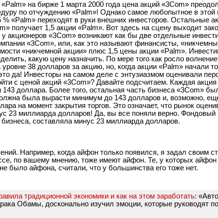
 «Palm» на бирже 1 марта 2000 года цена акций «3Com» преодо
дуру по отчуждению «Palm»! Однако самое любопытное в этой 
 5 % «Palm» переходят в руки внешних инвесторов. Остальные 
m» получает 1,5 акции «Palm». Вот здесь на сцену выходит зак
, у акционеров «3Com» возникают как бы две отдельные инвест
мпании «3Com», или, как это называют финансисты, «никчемны
мости «никчемной акции» плюс 1,5 цены акции «Palm». Инвест
лить, какую цену назначить. По мере того как росло волнение 
 уровне 38 долларов за акцию, но, когда акции «Palm» начали то
 это да! Инвесторы на самом деле с энтузиазмом оценивали пер
ойти с ценой акций «3Com»? Давайте подсчитаем. Каждая акци
им 143 доллара. Более того, остальная часть бизнеса «3Com» б
должна была вырасти минимум до 143 долларов и, возможно, ещ
ллара на момент закрытия торгов. Это означает, что рынок оцен
нус 23 миллиарда долларов! Да, вы все поняли верно. Фондовый 
 бизнеса, составляла минус 23 миллиарда долларов.
ений. Например, когда айфон только появился, я задал своим 
ассе, по вашему мнению, тоже имеют айфон. Те, у которых айфон 
не было айфона, считали, что у большинства его тоже нет.
авила традиционной экономики и как на этом заработать
: «Авт
рака Обамы, досконально изучил эмоции, которые руководят по