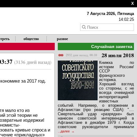
X
7 Августа 2026, Пятница
14:02:25
треть
общество
разное
Случайная заметка
28 июля 2018
2932 дня назад, 00:10
03:37
(3136 дней назад)
Книжка по
истории России/
СССР
французского
историка.
кономике за 2017 год.
Хороший взгляд
со стороны, с не
всегда очевидной
интерпретацией
известных
событий. Например, о вторжении в
Афганистан (про реакцию США): "....
тя мало кто из
Смертельный удар «разрядке» был
ий этой теории не
нанесен советской интервенцией в
озвратные издержки!
Афганистане в декабре 1979 г. Когда
ономисты-
советские руководители принимали
зовать кривые спроса и
...далее
зучение «прикладных»