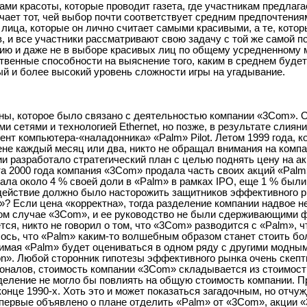
ми красоты, которые проводит газета, где участникам предлаг
чает тот, чей выбор почти соответствует средним предпочтения
ица, которые он лично считает самыми красивыми, а те, которы
 и все участники рассматривают свою задачу с той же самой по
ию и даже не в выборе красивых лиц по общему усредненному 
ственные способности на выяснение того, каким в среднем буде
тый и более высокий уровень сложности игры на угадывание.
ены, которое было связано с деятельностью компании «3Com». 
сетями и технологией Ethernet, но позже, в результате слиян
ент компьютера-«наладонника» «Palm» Pilot. Летом 1999 года, к
не каждый месяц или два, никто не обращал внимания на комп
ии разработало стратегический план с целью поднять цену на ак
та 2000 года компания «3Com» продала часть своих акций «Palm»
ала около 4 % своей доли в «Palm» в рамках IPO, еще 1 % был
 действие должно было насторожить защитников эффективного р
? Если цена «корректна», тогда разделение компании надвое н
нном случае «3Com», и ее руководство не были сдерживающими 
ся, никто не говорил о том, что «3Com» разводится с «Palm», 
лось, что «Palm» каким-то волшебным образом станет стоить бо
симая «Palm» будет оцениваться в одном ряду с другими модны
n». Любой сторонник гипотезы эффективного рынка очень скепт
ионалов, стоимость компании «3Com» складывается из стоимост
деление не могло бы повлиять на общую стоимость компании. П
онце 1990-х. Хоть это и может показаться загадочным, но отчуж
 впервые объявлено о плане отделить «Palm» от «3Com», акции 