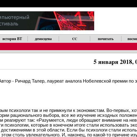
история ВТ
демосцена
CC
почитать
посмо
5 января 2018, 
втор - Ричард Талер, лауреат аналога Нобелевской премии по э
ым психологи так и не примкнули к экономистам. Во-первых, хо
ории рационального выбора, все же изучение исходных положен
и реагируют так: «Разумеется, люди обращают внимание на нев
ти психологии, которые в конечном итоге стали использовать эк
достижениями в этой области. Если бы психологи стали исполь
 этом столь увлекательного. И, наконец, по какой-то причине и