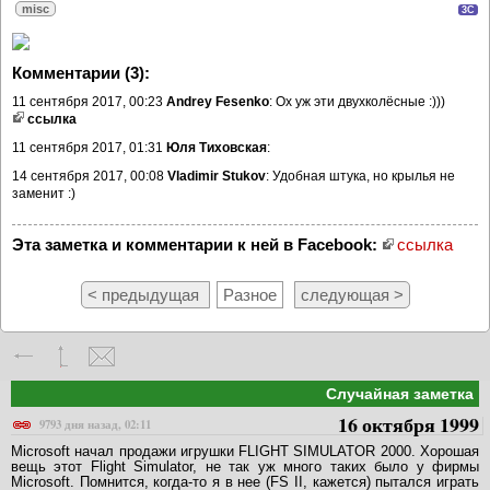
misc
3C
Комментарии (3):
11 сентября 2017, 00:23
Andrey Fesenko
: Ох уж эти двухколёсные :)))
ссылка
11 сентября 2017, 01:31
Юля Тиховская
:
14 сентября 2017, 00:08
Vladimir Stukov
: Удобная штука, но крылья не
заменит :)
Эта заметка и комментарии к ней в Facebook:
ссылка
< предыдущая
Разное
следующая >
Случайная заметка
16 октября 1999
9793 дня назад, 02:11
Microsoft начал продажи игрушки FLIGHT SIMULATOR 2000. Хорошая
вещь этот Flight Simulator, не так уж много таких было у фирмы
Microsoft. Помнится, когда-то я в нее (FS II, кажется) пытался играть