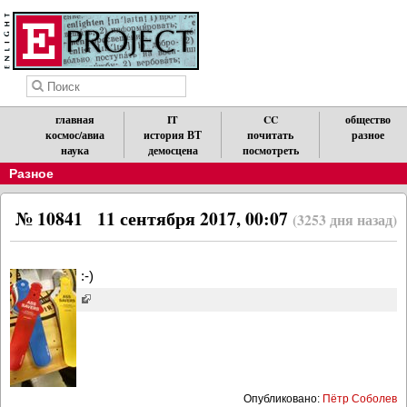
главная
IT
CC
общество
космос/авиа
история ВТ
почитать
разное
наука
демосцена
посмотреть
Разное
№ 10841
11 сентября 2017, 00:07
(3253 дня назад)
:-)
Опубликовано:
Пётр Соболев