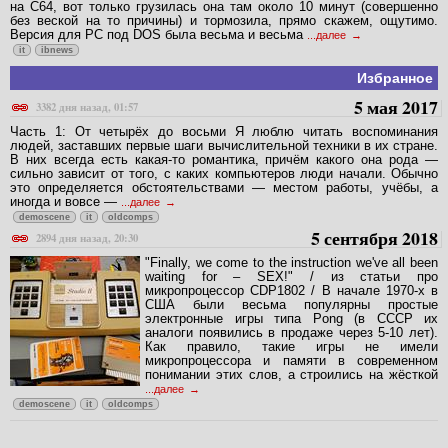
на C64, вот только грузилась она там около 10 минут (совершенно
без веской на то причины) и тормозила, прямо скажем, ощутимо.
Версия для PC под DOS была весьма и весьма
...далее
it
ibnews
Избранное
5 мая 2017
3382 дня назад, 01:57
Часть 1: От четырёх до восьми Я люблю читать воспоминания
людей, заставших первые шаги вычислительной техники в их стране.
В них всегда есть какая-то романтика, причём какого она рода —
сильно зависит от того, с каких компьютеров люди начали. Обычно
это определяется обстоятельствами — местом работы, учёбы, а
иногда и вовсе —
...далее
demoscene
it
oldcomps
5 сентября 2018
2894 дня назад, 20:30
"Finally, we come to the instruction we've all been
waiting for – SEX!" / из статьи про
микропроцессор CDP1802 / В начале 1970-х в
США были весьма популярны простые
электронные игры типа Pong (в СССР их
аналоги появились в продаже через 5-10 лет).
Как правило, такие игры не имели
микропроцессора и памяти в современном
понимании этих слов, а строились на жёсткой
...далее
demoscene
it
oldcomps