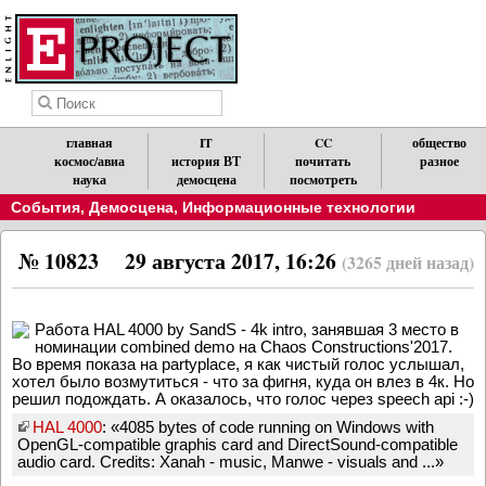
главная
IT
CC
общество
космос/авиа
история ВТ
почитать
разное
наука
демосцена
посмотреть
События
,
Демосцена
,
Информационные технологии
№ 10823
29 августа 2017, 16:26
(3265 дней назад)
Работа HAL 4000 by SandS - 4k intro, занявшая 3 место в
номинации combined demo на Chaos Constructions'2017.
Во время показа на partyplace, я как чистый голос услышал,
хотел было возмутиться - что за фигня, куда он влез в 4к. Но
решил подождать. А оказалось, что голос через speech api :-)
HAL 4000
: «4085 bytes of code running on Windows with
OpenGL-compatible graphis card and DirectSound-compatible
audio card. Credits: Xanah - music, Manwe - visuals and ...»