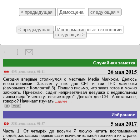
< предыдущая
Демосцена
следующая >
< предыдущая
Информационные технологии
следующая >
Случайная заметка
26 мая 2015
4091 день назад, 01:11
Сегодня впервые столкнулся с местным Media Markt-ом. Делюсь
впечатлениями: Заказал у них две CFL и три LED лампочки
(самовывоз с Коллонтай,3). Пришло письмо, что заказ готов и можно
забирать. Приезжаю, сидит неприветливая девушка с недовольным
лицом вида "и чего тут всякие ходят". Достаёт две CFL. А остальное,
говорю? Начинает изучать
...далее
it
misc
Избранное
5 мая 2017
3381 день назад, 01:57
Часть 1: От четырёх до восьми Я люблю читать воспоминания
людей, заставших первые шаги вычислительной техники в их стране.
В них всегда есть какая-то романтика, причём какого она рода —