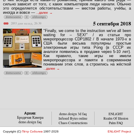
сильно зависит от того, с каких компьютеров люди начали. Обычно
это определяется обстоятельствами — местом работы, учёбы, а
иногда и вовсе —
...далее
demoscene
it
oldcomps
5 сентября 2018
2893 дня назад, 20:30
"Finally, we come to the instruction we've all been
waiting for – SEX!" / из статьи про
микропроцессор CDP1802 / В начале 1970-х в
США были весьма популярны простые
электронные игры типа Pong (в СССР их
аналоги появились в продаже через 5-10 лет).
Как правило, такие игры не имели
микропроцессора и памяти в современном
понимании этих слов, а строились на жёсткой
...далее
demoscene
it
oldcomps
Архив
:
demo.design 3d faq
ENLiGHT
Бродячая Камера
Infused Bytes online
Realm Of Illusion
demo.design faq
Chaos Constructions
Palm FAQ
Copyright (C)
Пётр Соболев
1997-2026
ENLiGHT Project