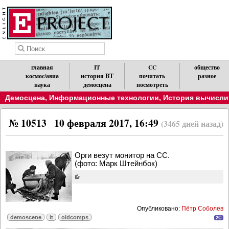
главная
IT
CC
общество
космос/авиа
история ВТ
почитать
разное
наука
демосцена
посмотреть
Демосцена
,
Информационные технологии
,
История вычислит
№ 10513
10 февраля 2017, 16:49
(3465 дней назад)
Орги везут монитор на CC.
(фото: Марк Штейнбок)
Опубликовано:
Пётр Соболев
demoscene
it
oldcomps
2C