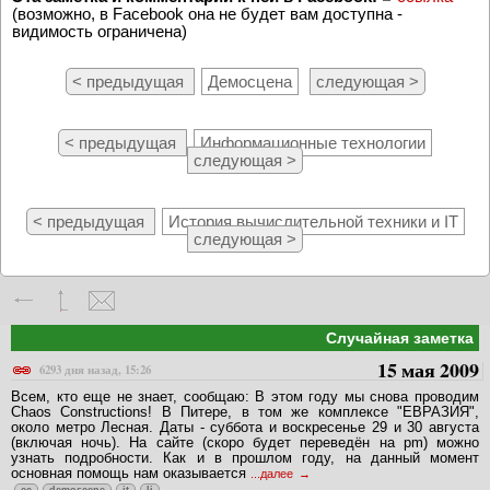
(возможно, в Facebook она не будет вам доступна -
видимость ограничена)
< предыдущая
Демосцена
следующая >
< предыдущая
Информационные технологии
следующая >
< предыдущая
История вычислительной техники и IT
следующая >
Случайная заметка
15 мая 2009
6293 дня назад, 15:26
Всем, кто еще не знает, сообщаю: В этом году мы снова проводим
Chaos Constructions! В Питере, в том же комплексе "ЕВРАЗИЯ",
около метро Лесная. Даты - суббота и воскресенье 29 и 30 августа
(включая ночь). На сайте (скоро будет переведён на pm) можно
узнать подробности. Как и в прошлом году, на данный момент
основная помощь нам оказывается
...далее
cc
demoscene
it
lj