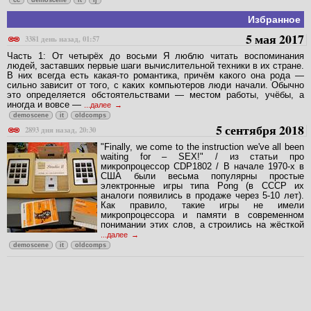
Избранное
5 мая 2017
3381 день назад, 01:57
Часть 1: От четырёх до восьми Я люблю читать воспоминания
людей, заставших первые шаги вычислительной техники в их стране.
В них всегда есть какая-то романтика, причём какого она рода —
сильно зависит от того, с каких компьютеров люди начали. Обычно
это определяется обстоятельствами — местом работы, учёбы, а
иногда и вовсе —
...далее
demoscene
it
oldcomps
5 сентября 2018
2893 дня назад, 20:30
"Finally, we come to the instruction we've all been
waiting for – SEX!" / из статьи про
микропроцессор CDP1802 / В начале 1970-х в
США были весьма популярны простые
электронные игры типа Pong (в СССР их
аналоги появились в продаже через 5-10 лет).
Как правило, такие игры не имели
микропроцессора и памяти в современном
понимании этих слов, а строились на жёсткой
...далее
demoscene
it
oldcomps