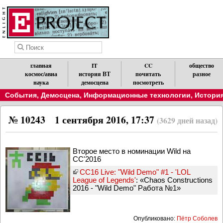
главная
IT
CC
общество
космос/авиа
история ВТ
почитать
разное
наука
демосцена
посмотреть
События
,
Демосцена
,
Информационные технологии
,
История
№ 10243
1 сентября 2016, 17:37
(3629 дней назад)
Второе место в номинации Wild на
CC'2016
CC16 Live: "Wild Demo" #1 - 'LOL
League of Legends'
: «Chaos Constructions
2016 - "Wild Demo" Работа №1»
Опубликовано:
Пётр Соболев