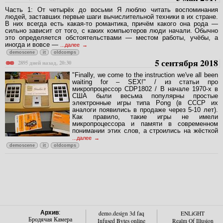
Часть 1: От четырёх до восьми Я люблю читать воспоминания
людей, заставших первые шаги вычислительной техники в их стране.
В них всегда есть какая-то романтика, причём какого она рода —
сильно зависит от того, с каких компьютеров люди начали. Обычно
это определяется обстоятельствами — местом работы, учёбы, а
иногда и вовсе —
...далее
demoscene
it
oldcomps
5 сентября 2018
2895 дней назад, 20:30
"Finally, we come to the instruction we've all been
waiting for – SEX!" / из статьи про
микропроцессор CDP1802 / В начале 1970-х в
США были весьма популярны простые
электронные игры типа Pong (в СССР их
аналоги появились в продаже через 5-10 лет).
Как правило, такие игры не имели
микропроцессора и памяти в современном
понимании этих слов, а строились на жёсткой
...далее
demoscene
it
oldcomps
Архив
:
demo.design 3d faq
ENLiGHT
Бродячая Камера
Infused Bytes online
Realm Of Illusion