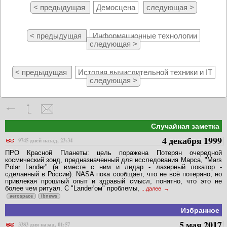
< предыдущая
Демосцена
следующая >
< предыдущая
Информационные технологии
следующая >
< предыдущая
История вычислительной техники и IT
следующая >
Случайная заметка
4 декабря 1999
9745 дней назад, 23:34
ПРО Красной Планеты: цель поражена Потерян очередной
космический зонд, предназначенный для исследования Марса, "Mars
Polar Lander" (а вместе с ним и лидар - лазерный локатор -
сделанный в России). NASA пока сообщает, что не всё потеряно, но
привлекая прошлый опыт и здравый смысл, понятно, что это не
более чем ритуал. С "Lander'ом" проблемы,
...далее
aerospace
ibnews
Избранное
5 мая 2017
3383 дня назад, 01:57