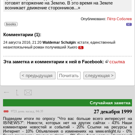
готовят вторжение на Землю. В это время на Земле
возникает движение сторонников...»
Опубликовано:
Пётр Соболев
books
1C
Комментарии (1):
24 августа 2016, 21:20
Waldemar Schulgin
: кстати, единственный
неанглоязычный роман получивший Хьюго
2L
Эта заметка и комментарии к ней в Facebook:
ссылка
< предыдущая
Почитать
следующая >
Случайная заметка
27 декабря 1999
9721 день назад, 04:35
Подведем итоги по опросу "Что вас больше всего интеpесует на
IB/NEWS?": Hовости, котоpых нет на дpугих сайтах - 43% Hаши
комментаpии новостей и событий - 20% Ссылки на pесуpсы в
Интеpнет - 10% Объявления о изменениях на www.enlight.ru - 0%