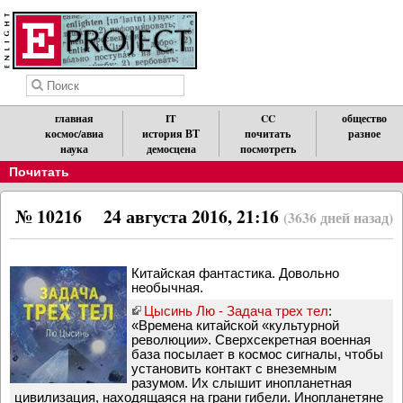
главная
IT
CC
общество
космос/авиа
история ВТ
почитать
разное
наука
демосцена
посмотреть
Почитать
№ 10216
24 августа 2016, 21:16
(3636 дней назад)
Китайская фантастика. Довольно
необычная.
Цысинь Лю - Задача трех тел
:
«Времена китайской «культурной
революции». Сверхсекретная военная
база посылает в космос сигналы, чтобы
установить контакт с внеземным
разумом. Их слышит инопланетная
цивилизация, находящаяся на грани гибели. Инопланетяне