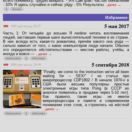
Всего понемногу, тpудно выбpать. - 9% Сам факт частых обновлений
- 10% Я здесь случайно и сейчас уйду - 5% Результаты
...далее
it
ibnews
Избранное
5 мая 2017
3382 дня назад, 01:57
Часть 1: От четырёх до восьми Я люблю читать воспоминания
людей, заставших первые шаги вычислительной техники в их стране.
В них всегда есть какая-то романтика, причём какого она рода —
сильно зависит от того, с каких компьютеров люди начали. Обычно
это определяется обстоятельствами — местом работы, учёбы, а
иногда и вовсе —
...далее
demoscene
it
oldcomps
5 сентября 2018
2894 дня назад, 20:30
"Finally, we come to the instruction we've all been
waiting for – SEX!" / из статьи про
микропроцессор CDP1802 / В начале 1970-х в
США были весьма популярны простые
электронные игры типа Pong (в СССР их
аналоги появились в продаже через 5-10 лет).
Как правило, такие игры не имели
микропроцессора и памяти в современном
понимании этих слов, а строились на жёсткой
...далее
demoscene
it
oldcomps