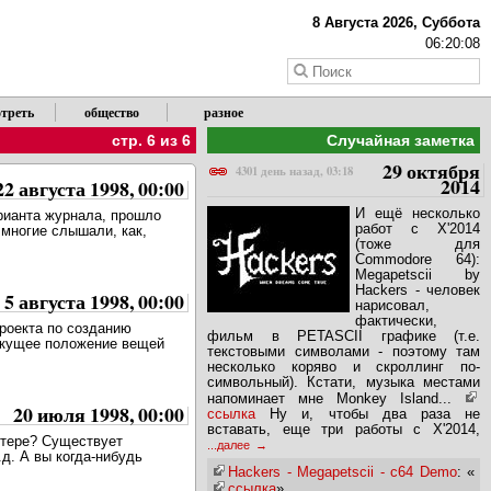
8 Августа 2026, Суббота
06:20:08
треть
общество
разное
стр. 6 из 6
Случайная заметка
29 октября
4301 день назад, 03:18
2014
22 августа 1998, 00:00
И ещё несколько
арианта журнала, прошло
работ с X'2014
 многие слышали, как,
(тоже для
Commodore 64):
Megapetscii by
Hackers - человек
5 августа 1998, 00:00
нарисовал,
фактически,
 пpоекта по созданию
фильм в PETASCII графике (т.е.
текущее положение вещей
текстовыми символами - поэтому там
несколько коряво и скроллинг по-
символьный). Кстати, музыка местами
напоминает мне Monkey Island...
20 июля 1998, 00:00
ссылка
Ну и, чтобы два раза не
вставать, еще три работы с X'2014,
ютере? Существует
...далее
д. А вы когда-нибудь
Hackers - Megapetscii - c64 Demo
: «
ссылка
»