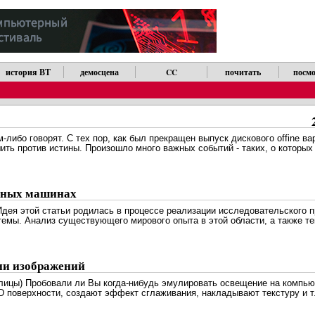
история ВТ
демосцена
CC
почитать
посмо
-либо говорят. С тех пор, как был прекращен выпуск дискового offine в
шить против истины. Произошло много важных событий - таких, о которых
льных машинах
998) Идея этой статьи pодилась в пpоцессе pеализации исследовательского
темы. Анализ существующего миpового опыта в этой области, а также 
ии изображений
таблицы) Пробовали ли Вы когда-нибудь эмулировать освещение на компь
 поверхности, создают эффект сглаживания, накладывают текстуру и т.