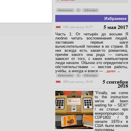
demoscene
it
oldcomps
Избранное
5 мая 2017
3382 дня назад, 01:57
Часть 1: От четырёх до восьми Я
люблю читать воспоминания людей,
заставших первые шаги
вычислительной техники в их стране. В
них всегда есть какая-то романтика,
причём какого она рода — сильно
зависит от того, с каких компьютеров
люди начали. Обычно это определяется
обстоятельствами — местом работы,
учёбы, а иногда и вовсе —
...далее
demoscene
it
oldcomps
5 сентября
2894 дня назад, 20:30
2018
"Finally, we come
to the instruction
we've all been
waiting for – SEX!"
/ из статьи про
микропроцессор
CDP1802 / В
начале 1970-х в
США были весьма
популярны