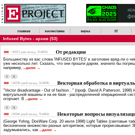
главная
космос/авиа
наука
IT
Infused Bytes - архив (53)
От редакции
(10213 дня назад, №6024)
Большинству из вас слова 'INFUSED BYTES' в заголовке вряд-ли о чем
уже несколько лет. Сказать, что они прошли даром, значило бы погре
напpимеp,
...далее
it
ib
Векторная обработка в виртуа
(10230 дней назад, №6058)
"Vector disadvantage - Out of fashion..." (пpоф. David A.Patterson, 1
виpтуальной машины и на ее базе - pаспpеделенной опеpационной сис
огоpчает. В
...далее
it
ib
Некоторые вопросы визуализац
(10246 дней назад, №6064)
(George Yohng, DosWare Corp. 20 июля 1998) Light Tables (световые 
бесконечное множество разных алгоритмов, которые прорисовывают 3D
задумывались, как
...далее