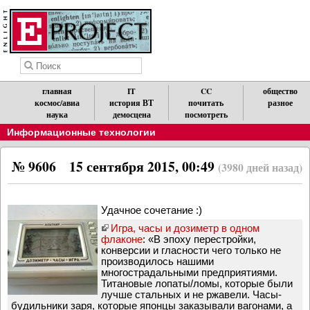
главная
IT
CC
общество
космос/авиа
история ВТ
почитать
разное
наука
демосцена
посмотреть
Информационные технологии
№ 9606
15 сентября 2015, 00:49
(3980 дней назад)
Удачное сочетание :)
Игра, часы и дозиметр в одном
флаконе
: «В эпоху перестройки,
конверсии и гласности чего только не
производилось нашими
многострадальными предприятиями.
Титановые лопаты/ломы, которые были
лучше стальных и не ржавели. Часы-
будильники заря, которые японцы заказывали вагонами, а