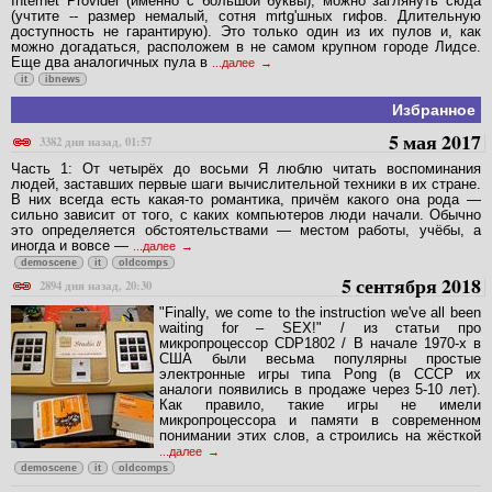
Internet Provider (именно с большой буквы), можно заглянуть сюда
(учтите -- размер немалый, сотня mrtg'шных гифов. Длительную
доступность не гарантирую). Это только один из их пулов и, как
можно догадаться, расположем в не самом крупном городе Лидсе.
Еще два аналогичных пула в
...далее
it
ibnews
Избранное
5 мая 2017
3382 дня назад, 01:57
Часть 1: От четырёх до восьми Я люблю читать воспоминания
людей, заставших первые шаги вычислительной техники в их стране.
В них всегда есть какая-то романтика, причём какого она рода —
сильно зависит от того, с каких компьютеров люди начали. Обычно
это определяется обстоятельствами — местом работы, учёбы, а
иногда и вовсе —
...далее
demoscene
it
oldcomps
5 сентября 2018
2894 дня назад, 20:30
"Finally, we come to the instruction we've all been
waiting for – SEX!" / из статьи про
микропроцессор CDP1802 / В начале 1970-х в
США были весьма популярны простые
электронные игры типа Pong (в СССР их
аналоги появились в продаже через 5-10 лет).
Как правило, такие игры не имели
микропроцессора и памяти в современном
понимании этих слов, а строились на жёсткой
...далее
demoscene
it
oldcomps