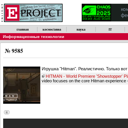
главная
космос/авиа
наука
IT
Информационные технологии
№ 9585
Игрушка "Hitman". Реалистично. Только во
HITMAN - World Premiere 'Showstopper' Pl
video focuses on the core Hitman experience – 
it