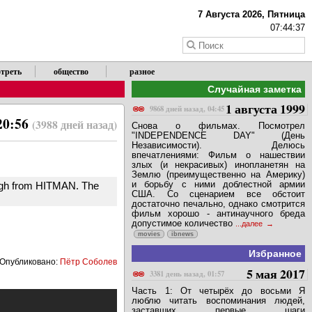
7 Августа 2026, Пятница
07:44:37
треть
общество
разное
Случайная заметка
1 августа 1999
9868 дней назад, 04:45
20:56
(3988 дней назад)
Снова о фильмах. Посмотрел
"INDEPENDENCE DAY" (День
Независимости). Делюсь
впечатлениями: Фильм о нашествии
злых (и некрасивых) инопланетян на
Землю (преимущественно на Америку)
и борьбу с ними доблестной армии
rough from HITMAN. The
США. Со сценарием все обстоит
достаточно печально, однако смотрится
фильм хорошо - антинаучного бреда
допустимое количество
...далее
movies
ibnews
Избранное
Опубликовано:
Пётр Соболев
5 мая 2017
3381 день назад, 01:57
Часть 1: От четырёх до восьми Я
люблю читать воспоминания людей,
заставших первые шаги