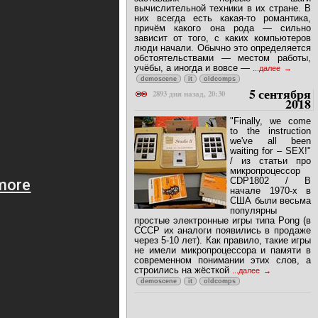
вычислительной техники в их стране. В
них всегда есть какая-то романтика,
причём какого она рода — сильно
зависит от того, с каких компьютеров
люди начали. Обычно это определяется
обстоятельствами — местом работы,
учёбы, а иногда и вовсе —
...далее
demoscene
it
oldcomps
5 сентября
2893 дня назад, 20:30
2018
"Finally, we come
to the instruction
we've all been
waiting for – SEX!"
/ из статьи про
микропроцессор
CDP1802 / В
начале 1970-х в
США были весьма
популярны
простые электронные игры типа Pong (в
СССР их аналоги появились в продаже
через 5-10 лет). Как правило, такие игры
не имели микропроцессора и памяти в
современном понимании этих слов, а
строились на жёсткой
...далее
demoscene
it
oldcomps