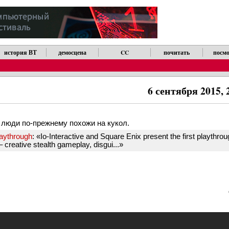
история ВТ
демосцена
CC
почитать
посмо
6 сентября 2015, 
т люди по-прежнему похожи на кукол.
aythrough
: «Io-Interactive and Square Enix present the first playth
creative stealth gameplay, disgui...»