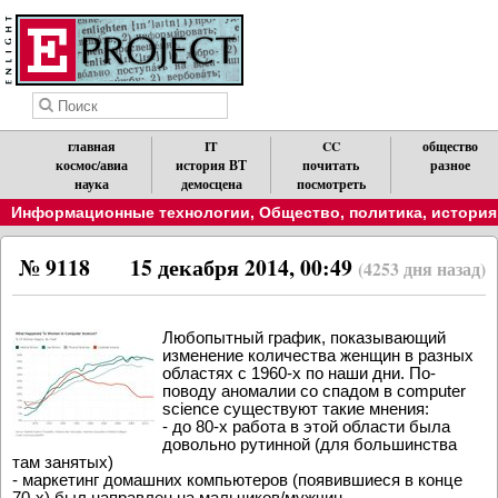
главная
IT
CC
общество
космос/авиа
история ВТ
почитать
разное
наука
демосцена
посмотреть
Информационные технологии
,
Общество, политика, история
№ 9118
15 декабря 2014, 00:49
(4253 дня назад)
Любопытный график, показывающий
изменение количества женщин в разных
областях с 1960-х по наши дни. По-
поводу аномалии со спадом в computer
science существуют такие мнения:
- до 80-х работа в этой области была
довольно рутинной (для большинства
там занятых)
- маркетинг домашних компьютеров (появившиеся в конце
70-х) был направлен на мальчиков/мужчин.