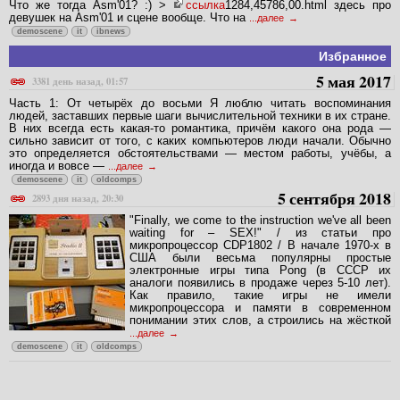
Что же тогда Asm'01? :) >
ссылка
1284,45786,00.html здесь про
девушек на Asm'01 и сцене вообще. Что на
...далее
demoscene
it
ibnews
Избранное
5 мая 2017
3381 день назад, 01:57
Часть 1: От четырёх до восьми Я люблю читать воспоминания
людей, заставших первые шаги вычислительной техники в их стране.
В них всегда есть какая-то романтика, причём какого она рода —
сильно зависит от того, с каких компьютеров люди начали. Обычно
это определяется обстоятельствами — местом работы, учёбы, а
иногда и вовсе —
...далее
demoscene
it
oldcomps
5 сентября 2018
2893 дня назад, 20:30
"Finally, we come to the instruction we've all been
waiting for – SEX!" / из статьи про
микропроцессор CDP1802 / В начале 1970-х в
США были весьма популярны простые
электронные игры типа Pong (в СССР их
аналоги появились в продаже через 5-10 лет).
Как правило, такие игры не имели
микропроцессора и памяти в современном
понимании этих слов, а строились на жёсткой
...далее
demoscene
it
oldcomps