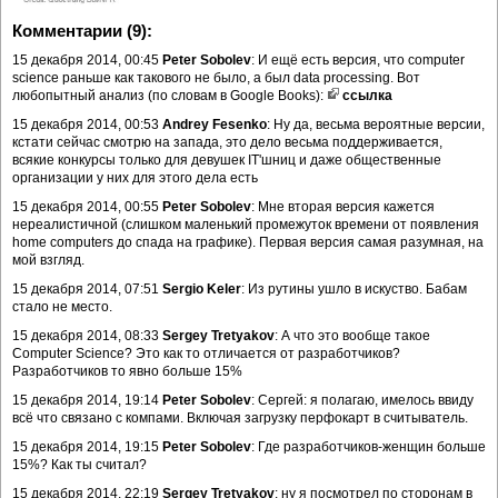
Комментарии (9):
15 декабря 2014, 00:45
Peter Sobolev
: И ещё есть версия, что computer
science раньше как такового не было, а был data processing. Вот
любопытный анализ (по словам в Google Books):
ссылка
15 декабря 2014, 00:53
Andrey Fesenko
: Ну да, весьма вероятные версии,
кстати сейчас смотрю на запада, это дело весьма поддерживается,
всякие конкурсы только для девушек IT'шниц и даже общественные
организации у них для этого дела есть
15 декабря 2014, 00:55
Peter Sobolev
: Мне вторая версия кажется
нереалистичной (слишком маленький промежуток времени от появления
home computers до спада на графике). Первая версия самая разумная, на
мой взгляд.
15 декабря 2014, 07:51
Sergio Keler
: Из рутины ушло в искуство. Бабам
стало не место.
15 декабря 2014, 08:33
Sergey Tretyakov
: А что это вообще такое
Computer Science? Это как то отличается от разработчиков?
Разработчиков то явно больше 15%
15 декабря 2014, 19:14
Peter Sobolev
: Сергей: я полагаю, имелось ввиду
всё что связано с компами. Включая загрузку перфокарт в считыватель.
15 декабря 2014, 19:15
Peter Sobolev
: Где разработчиков-женщин больше
15%? Как ты считал?
15 декабря 2014, 22:19
Sergey Tretyakov
: ну я посмотрел по сторонам в