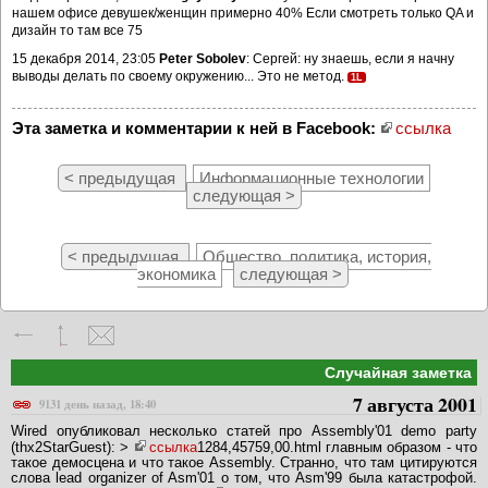
нашем офисе девушек/женщин примерно 40% Если смотреть только QA и
дизайн то там все 75
15 декабря 2014, 23:05
Peter Sobolev
: Сергей: ну знаешь, если я начну
выводы делать по своему окружению... Это не метод.
1L
Эта заметка и комментарии к ней в Facebook:
ссылка
< предыдущая
Информационные технологии
следующая >
< предыдущая
Общество, политика, история,
экономика
следующая >
Случайная заметка
7 августа 2001
9131 день назад, 18:40
Wired опубликовал несколько статей про Assembly'01 demo party
(thx2StarGuest): >
ссылка
1284,45759,00.html главным образом - что
такое демосцена и что такое Assembly. Странно, что там цитируются
слова lead organizer of Asm'01 о том, что Asm'99 была катастрофой.