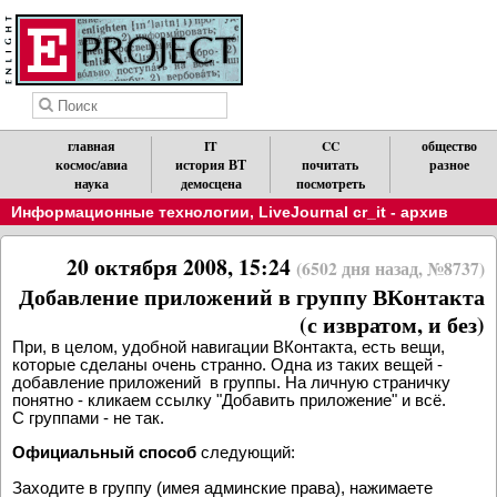
главная
IT
CC
общество
космос/авиа
история ВТ
почитать
разное
наука
демосцена
посмотреть
Информационные технологии
,
LiveJournal cr_it - архив
20 октября 2008, 15:24
(6502 дня назад, №8737)
Добавление приложений в группу ВКонтакта
(с извратом, и без)
При, в целом, удобной навигации ВКонтакта, есть вещи,
которые сделаны очень странно. Одна из таких вещей -
добавление приложений в группы. На личную страничку
понятно - кликаем ссылку "Добавить приложение" и всё.
С группами - не так.
Официальный способ
следующий:
Заходите в группу (имея админские права), нажимаете