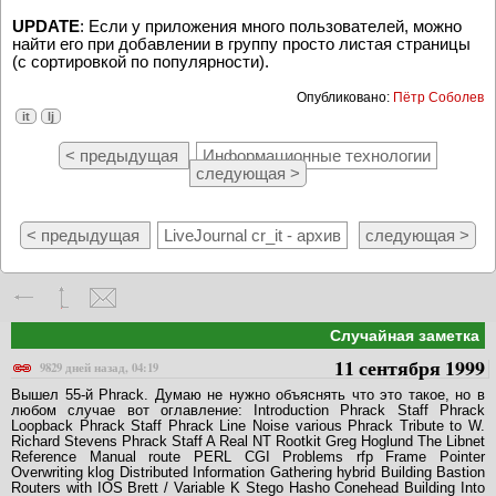
UPDATE
: Если у приложения много пользователей, можно
найти его при добавлении в группу просто листая страницы
(с сортировкой по популярности).
Опубликовано:
Пётр Соболев
it
lj
< предыдущая
Информационные технологии
следующая >
< предыдущая
LiveJournal cr_it - архив
следующая >
Случайная заметка
11 сентября 1999
9829 дней назад, 04:19
Вышел 55-й Phrack. Думаю не нужно объяснять что это такое, но в
любом случае вот оглавление: Introduction Phrack Staff Phrack
Loopback Phrack Staff Phrack Line Noise various Phrack Tribute to W.
Richard Stevens Phrack Staff A Real NT Rootkit Greg Hoglund The Libnet
Reference Manual route PERL CGI Problems rfp Frame Pointer
Overwriting klog Distributed Information Gathering hybrid Building Bastion
Routers with IOS Brett / Variable K Stego Hasho Conehead Building Into