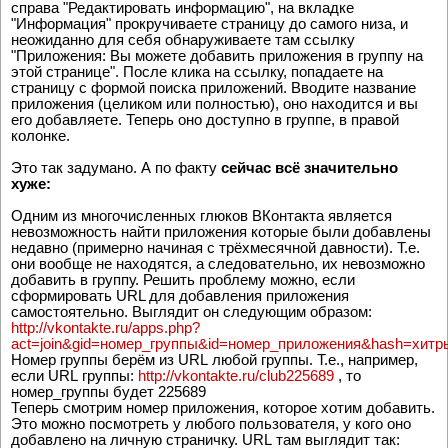
справа "Редактировать информацию", на вкладке
"Информация" прокручиваете страницу до самого низа, и
неожиданно для себя обнаруживаете там ссылку
"Приложения: Вы можете добавить приложения в группу на
этой странице". После клика на ссылку, попадаете на
страницу с формой поиска приложений. Вводите название
приложения (целиком или полностью), оно находится и вы
его добавляете. Теперь оно доступно в группе, в правой
колонке.
Это так задумано. А по факту
сейчас всё значительно
хуже:
Одним из многочисленных глюков ВКонтакта является
невозможность найти приложения которые были добавлены
недавно (примерно начиная с трёхмесячной давности). Т.е.
они вообще не находятся, а следовательно, их невозможно
добавить в группу. Решить проблему можно, если
сформировать URL для добавления приложения
самостоятельно. Выглядит он следующим образом:
http://vkontakte.ru/apps.php?
act=join&gid=номер_группы&id=номер_приложения&hash=хитр
Номер группы берём из URL любой группы. Т.е., например,
если URL группы:
http://vkontakte.ru/club225689
, то
номер_группы будет 225689
Теперь смотрим номер приложения, которое хотим добавить.
Это можно посмотреть у любого пользователя, у кого оно
добавлено на личную страничку. URL там выглядит так: