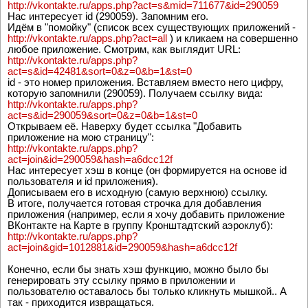
http://vkontakte.ru/apps.php?act=s&mid=711677&id=290059
Нас интересует id (290059). Запомним его.
Идём в "помойку" (список всех существующих приложений -
http://vkontakte.ru/apps.php?act=all
) и кликаем на совершенно
любое приложение. Смотрим, как выглядит URL:
http://vkontakte.ru/apps.php?
act=s&id=42481&sort=0&z=0&b=1&st=0
id - это номер приложения. Вставляем вместо него цифру,
которую запомнили (290059). Получаем ссылку вида:
http://vkontakte.ru/apps.php?
act=s&id=290059&sort=0&z=0&b=1&st=0
Открываем её. Наверху будет ссылка "Добавить
приложение на мою страницу":
http://vkontakte.ru/apps.php?
act=join&id=290059&hash=a6dcc12f
Нас интересует хэш в конце (он формируется на основе id
пользователя и id приложения).
Дописываем его в исходную (самую верхнюю) ссылку.
В итоге, получается готовая строчка для добавления
приложения (например, если я хочу добавить приложение
ВКонтакте на Карте в группу Кронштадтский аэроклуб):
http://vkontakte.ru/apps.php?
act=join&gid=1012881&id=290059&hash=a6dcc12f
Конечно, если бы знать хэш функцию, можно было бы
генерировать эту ссылку прямо в приложении и
пользователю оставалось бы только кликнуть мышкой.. А
так - приходится извращаться.