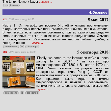
The Linux Network Layer
...далее
it
ibnews
Избранное
5 мая 2017
3383 дня назад, 01:57
Часть 1: От четырёх до восьми Я люблю читать воспоминания
людей, заставших первые шаги вычислительной техники в их стране.
В них всегда есть какая-то романтика, причём какого она рода —
сильно зависит от того, с каких компьютеров люди начали. Обычно
это определяется обстоятельствами — местом работы, учёбы, а
иногда и вовсе —
...далее
demoscene
it
oldcomps
5 сентября 2018
2895 дней назад, 20:30
"Finally, we come to the instruction we've all been
waiting for – SEX!" / из статьи про
микропроцессор CDP1802 / В начале 1970-х в
США были весьма популярны простые
электронные игры типа Pong (в СССР их
аналоги появились в продаже через 5-10 лет).
Как правило, такие игры не имели
микропроцессора и памяти в современном
понимании этих слов, а строились на жёсткой
...далее
demoscene
it
oldcomps