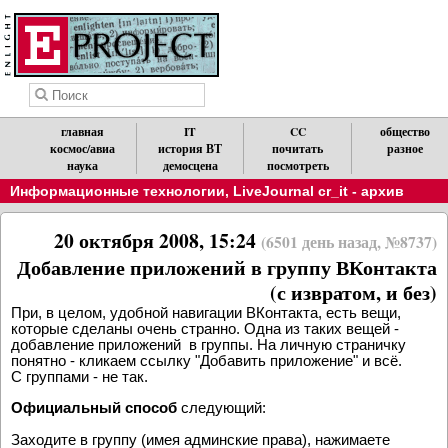
главная
IT
CC
общество
космос/авиа
история ВТ
почитать
разное
наука
демосцена
посмотреть
Информационные технологии
,
LiveJournal cr_it - архив
20 октября 2008, 15:24
(6501 день назад, №8737)
Добавление приложений в группу ВКонтакта
(с извратом, и без)
При, в целом, удобной навигации ВКонтакта, есть вещи,
которые сделаны очень странно. Одна из таких вещей -
добавление приложений в группы. На личную страничку
понятно - кликаем ссылку "Добавить приложение" и всё.
С группами - не так.
Официальный способ
следующий:
Заходите в группу (имея админские права), нажимаете