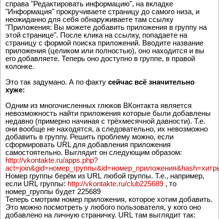
справа "Редактировать информацию", на вкладке
"Информация" прокручиваете страницу до самого низа, и
неожиданно для себя обнаруживаете там ссылку
"Приложения: Вы можете добавить приложения в группу на
этой странице". После клика на ссылку, попадаете на
страницу с формой поиска приложений. Вводите название
приложения (целиком или полностью), оно находится и вы
его добавляете. Теперь оно доступно в группе, в правой
колонке.
Это так задумано. А по факту
сейчас всё значительно
хуже:
Одним из многочисленных глюков ВКонтакта является
невозможность найти приложения которые были добавлены
недавно (примерно начиная с трёхмесячной давности). Т.е.
они вообще не находятся, а следовательно, их невозможно
добавить в группу. Решить проблему можно, если
сформировать URL для добавления приложения
самостоятельно. Выглядит он следующим образом:
http://vkontakte.ru/apps.php?
act=join&gid=номер_группы&id=номер_приложения&hash=хитр
Номер группы берём из URL любой группы. Т.е., например,
если URL группы:
http://vkontakte.ru/club225689
, то
номер_группы будет 225689
Теперь смотрим номер приложения, которое хотим добавить.
Это можно посмотреть у любого пользователя, у кого оно
добавлено на личную страничку. URL там выглядит так: