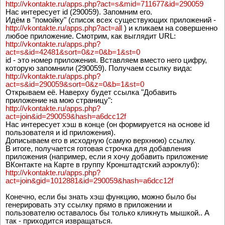
http://vkontakte.ru/apps.php?act=s&mid=711677&id=290059
Нас интересует id (290059). Запомним его.
Идём в "помойку" (список всех существующих приложений -
http://vkontakte.ru/apps.php?act=all
) и кликаем на совершенно
любое приложение. Смотрим, как выглядит URL:
http://vkontakte.ru/apps.php?
act=s&id=42481&sort=0&z=0&b=1&st=0
id - это номер приложения. Вставляем вместо него цифру,
которую запомнили (290059). Получаем ссылку вида:
http://vkontakte.ru/apps.php?
act=s&id=290059&sort=0&z=0&b=1&st=0
Открываем её. Наверху будет ссылка "Добавить
приложение на мою страницу":
http://vkontakte.ru/apps.php?
act=join&id=290059&hash=a6dcc12f
Нас интересует хэш в конце (он формируется на основе id
пользователя и id приложения).
Дописываем его в исходную (самую верхнюю) ссылку.
В итоге, получается готовая строчка для добавления
приложения (например, если я хочу добавить приложение
ВКонтакте на Карте в группу Кронштадтский аэроклуб):
http://vkontakte.ru/apps.php?
act=join&gid=1012881&id=290059&hash=a6dcc12f
Конечно, если бы знать хэш функцию, можно было бы
генерировать эту ссылку прямо в приложении и
пользователю оставалось бы только кликнуть мышкой.. А
так - приходится извращаться.