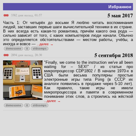
Избранное
5 мая 2017
3382 дня назад, 01:57
Часть 1: От четырёх до восьми Я люблю читать воспоминания
людей, заставших первые шаги вычислительной техники в их стране.
В них всегда есть какая-то романтика, причём какого она рода —
сильно зависит от того, с каких компьютеров люди начали. Обычно
это определяется обстоятельствами — местом работы, учёбы, а
иногда и вовсе —
...далее
demoscene
it
oldcomps
5 сентября 2018
2894 дня назад, 20:30
"Finally, we come to the instruction we've all been
waiting for – SEX!" / из статьи про
микропроцессор CDP1802 / В начале 1970-х в
США были весьма популярны простые
электронные игры типа Pong (в СССР их
аналоги появились в продаже через 5-10 лет).
Как правило, такие игры не имели
микропроцессора и памяти в современном
понимании этих слов, а строились на жёсткой
...далее
demoscene
it
oldcomps