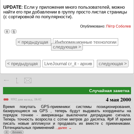
UPDATE
: Если у приложения много пользователей, можно
найти его при добавлении в группу просто листая страницы
(с сортировкой по популярности).
Опубликовано:
Пётр Соболев
it
lj
< предыдущая
Информационные технологии
следующая >
< предыдущая
LiveJournal cr_it - архив
следующая >
Случайная заметка
4 мая 2000
9592 дня назад, 18:02
Время покупать GPS-приемники: системы позиционирования,
базирующиеся на GPS , теперь будут выдавать координаты на
порядок точнее - американцы выключили деградацию сигнала.
Теперь точность возросла с сотни метров до десятка. #p# И время
писать новые аппликухи и продавать их вместе с приемниками.
Потенциальных применений
...далее
it
ibnews