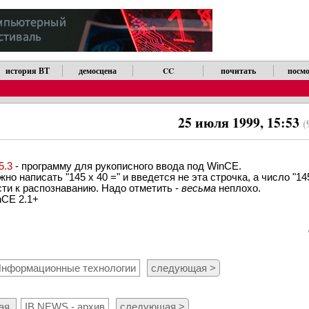
история ВТ
демосцена
CC
почитать
посмо
25 июля 1999, 15:53
(
5.3
- программу для рукописного ввода под WinCE.
о написать "145 x 40 =" и введется не эта строчка, а число "14
сти к распознаванию. Надо отметить -
весьма
неплохо.
nCE 2.1+
нформационные технологии
следующая >
ая
IB NEWS - архив
следующая >