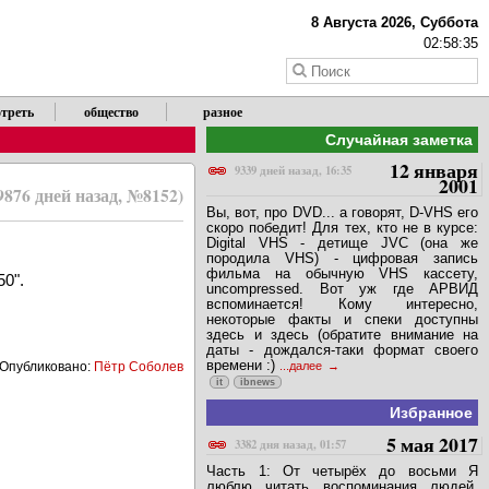
8 Августа 2026, Суббота
02:58:35
треть
общество
разное
Случайная заметка
12 января
9339 дней назад, 16:35
2001
9876 дней назад, №8152)
Вы, вот, про DVD... а говорят, D-VHS его
скоро победит! Для тех, кто не в курсе:
Digital VHS - детище JVC (она же
породила VHS) - цифровая запись
фильма на обычную VHS кассету,
50".
uncompressed. Вот уж где АРВИД
вспоминается! Кому интересно,
некоторые факты и спеки доступны
здесь и здесь (обратите внимание на
даты - дождался-таки формат своего
времени :)
Опубликовано:
Пётр Соболев
...далее
it
ibnews
Избранное
5 мая 2017
3382 дня назад, 01:57
Часть 1: От четырёх до восьми Я
люблю читать воспоминания людей,