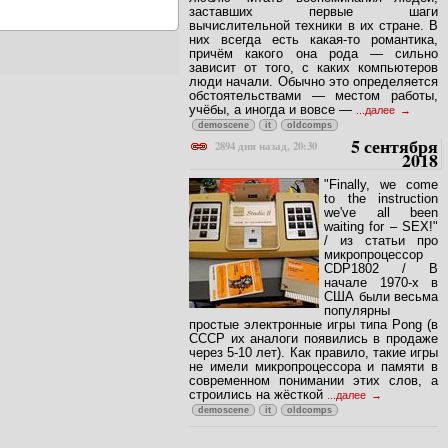
заставших первые шаги
вычислительной техники в их стране. В
них всегда есть какая-то романтика,
причём какого она рода — сильно
зависит от того, с каких компьютеров
люди начали. Обычно это определяется
обстоятельствами — местом работы,
учёбы, а иногда и вовсе —
...далее
demoscene
it
oldcomps
5 сентября
2894 дня назад, 20:30
2018
"Finally, we come
to the instruction
we've all been
waiting for – SEX!"
/ из статьи про
микропроцессор
CDP1802 / В
начале 1970-х в
США были весьма
популярны
простые электронные игры типа Pong (в
СССР их аналоги появились в продаже
через 5-10 лет). Как правило, такие игры
не имели микропроцессора и памяти в
современном понимании этих слов, а
строились на жёсткой
...далее
demoscene
it
oldcomps