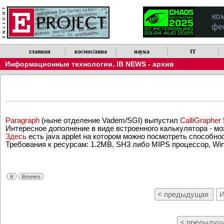
главная
космос/авиа
наука
IT
Информационные технологии
,
IB NEWS - архив
Paragraph
(ныне отделение Vadem/SGI) выпустил
CalliGrapher 
Интересное дополнение в виде встроенного калькулятора - можн
Здесь
есть java applet на котором можно посмотреть способно
Требования к ресурсам: 1.2MB, SH3 либо MIPS процессор, Wi
it
ibnews
< предыдущая
И
< предыдущ