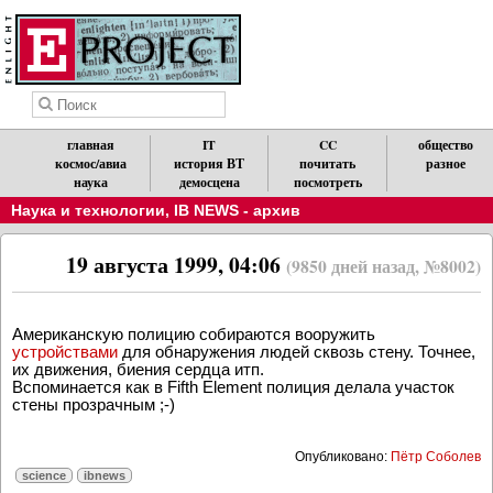
главная
IT
CC
общество
космос/авиа
история ВТ
почитать
разное
наука
демосцена
посмотреть
Наука и технологии
,
IB NEWS - архив
19 августа 1999, 04:06
(9850 дней назад, №8002)
Американскую полицию собираются вооружить
устройствами
для обнаружения людей сквозь стену. Точнее,
их движения, биения сердца итп.
Вспоминается как в Fifth Element полиция делала участок
стены прозрачным ;-)
Опубликовано:
Пётр Соболев
science
ibnews