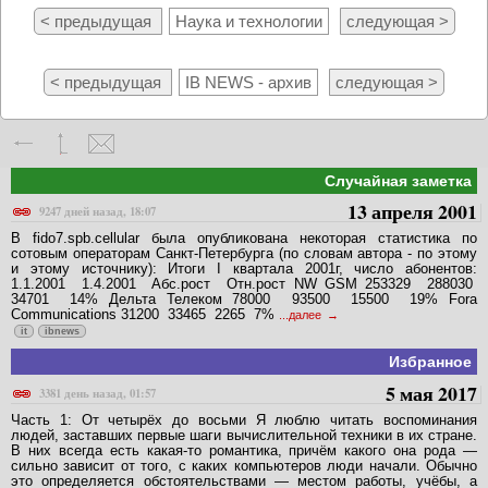
< предыдущая
Наука и технологии
следующая >
< предыдущая
IB NEWS - архив
следующая >
Случайная заметка
13 апреля 2001
9247 дней назад, 18:07
В fido7.spb.cellular была опубликована некоторая статистика по
сотовым операторам Санкт-Петербурга (по словам автора - по этому
и этому источнику): Итоги I квартала 2001г, число абонентов:
1.1.2001 1.4.2001 Абс.рост Отн.рост NW GSM 253329 288030
34701 14% Дельта Телеком 78000 93500 15500 19% Fora
Communications 31200 33465 2265 7%
...далее
it
ibnews
Избранное
5 мая 2017
3381 день назад, 01:57
Часть 1: От четырёх до восьми Я люблю читать воспоминания
людей, заставших первые шаги вычислительной техники в их стране.
В них всегда есть какая-то романтика, причём какого она рода —
сильно зависит от того, с каких компьютеров люди начали. Обычно
это определяется обстоятельствами — местом работы, учёбы, а