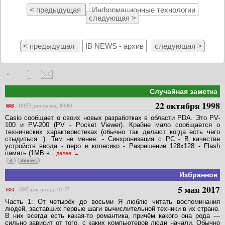
< предыдущая
Информационные технологии
следующая >
< предыдущая
IB NEWS - архив
следующая >
Случайная заметка
22 октября 1998
10153 дня назад, 00:00
Casio сообщает о своих новых разработках в области PDA. Это PV-
100 и PV-200 (PV - Pocket Viewer). Крайне мало сообщается о
технических характеристиках (обычно так делают когда есть чего
стыдиться :). Тем не менее: - Синхронизация с PC - В качестве
устройств ввода - перо и колесико - Разрешение 128x128 - Flash
память (1MB в
...далее
it
ibnews
Избранное
5 мая 2017
3383 дня назад, 01:57
Часть 1: От четырёх до восьми Я люблю читать воспоминания
людей, заставших первые шаги вычислительной техники в их стране.
В них всегда есть какая-то романтика, причём какого она рода —
сильно зависит от того, с каких компьютеров люди начали. Обычно