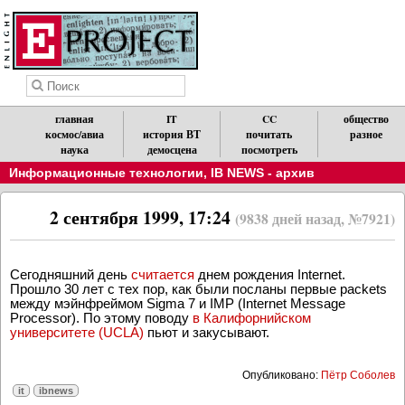
главная
IT
CC
общество
космос/авиа
история ВТ
почитать
разное
наука
демосцена
посмотреть
Информационные технологии
,
IB NEWS - архив
2 сентября 1999, 17:24
(9838 дней назад, №7921)
Сегодняшний день
считается
днем рождения Internet.
Прошло 30 лет с тех пор, как были посланы первые packets
между мэйнфреймом Sigma 7 и IMP (Internet Message
Processor). По этому поводу
в Калифорнийском
университете (UCLA)
пьют и закусывают.
Опубликовано:
Пётр Соболев
it
ibnews