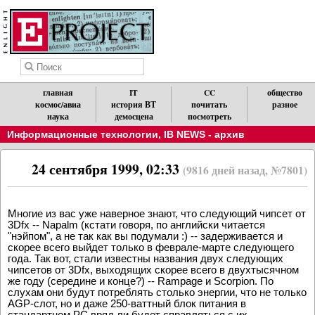
главная
IT
CC
общество
космос/авиа
история ВТ
почитать
разное
наука
демосцена
посмотреть
Информационные технологии
,
IB NEWS - архив
24 сентября 1999, 02:33
(9816 дней назад, №7801)
Многие из вас уже наверное знают, что следующий чипсет от
3Dfx -- Napalm (кстати говоря, по английски читается
"нэйпом", а не так как вы подумали :) -- задерживается и
скорее всего выйдет только в феврале-марте следующего
года. Так вот, стали известны названия двух следующих
чипсетов от 3Dfx, выходящих скорее всего в двухтысячном
же году (середине и конце?) -- Rampage и Scorpion. По
слухам они будут потреблять столько энергии, что не только
AGP-слот, но и даже 250-ваттный блок питания в
стандартном PC вряд ли будет справляться с их