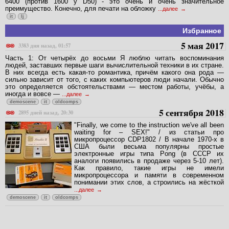
6400 (против 1600 у D50) - это очень и очень значительное
преимущество. Конечно, для печати на обложку
...далее
it
lj
Избранное
5 мая 2017
3383 дня назад, 01:57
Часть 1: От четырёх до восьми Я люблю читать воспоминания
людей, заставших первые шаги вычислительной техники в их стране.
В них всегда есть какая-то романтика, причём какого она рода —
сильно зависит от того, с каких компьютеров люди начали. Обычно
это определяется обстоятельствами — местом работы, учёбы, а
иногда и вовсе —
...далее
demoscene
it
oldcomps
5 сентября 2018
2895 дней назад, 20:30
"Finally, we come to the instruction we've all been
waiting for – SEX!" / из статьи про
микропроцессор CDP1802 / В начале 1970-х в
США были весьма популярны простые
электронные игры типа Pong (в СССР их
аналоги появились в продаже через 5-10 лет).
Как правило, такие игры не имели
микропроцессора и памяти в современном
понимании этих слов, а строились на жёсткой
...далее
demoscene
it
oldcomps