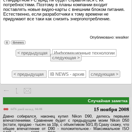
потребностями. Поэтому в планы компании входит
поставлять новые видео-карты с внешним блоком питания.
Естественно, если разработчики к тому времени не
придумают все таки как снизить энергопотребление.
Опубликовано: wwalker
it
ibnews
< предыдущая
Информационные технологии
следующая >
< предыдущая
IB NEWS - архив
следующая >
Случайная заметка
15 ноября 2008
6476 дней назад, 04:08
Давно собирался, наконец купил Nikon D90, делюсь первыми
впечатлениями. Сравнение будет с предыдущим моим Nikon D50
(кстати, продаю - тысяч за 10р, с объективом 50/1.8).Сразу скажу, что
общее впечатление от D90 - положительное.- Максимальное ISO