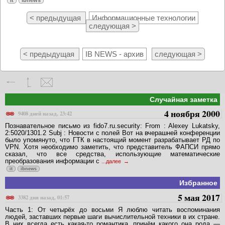
< предыдущая
Информационные технологии
следующая >
< предыдущая
IB NEWS - архив
следующая >
Случайная заметка
4 ноября 2000
9408 дней назад, 23:42
Познавательное письмо из fido7.ru.security: From : Alexey Lukatsky,
2:5020/1301.2 Subj : Новости с полей Вот на вчерашней конференции
было упомянуто, что ГТК в настоящий момент разрабатывает РД по
VPN. Хотя необходимо заметить, что представитель ФАПСИ прямо
сказал, что все средства, использующие математические
преобразования информации с
...далее
it
ibnews
Избранное
5 мая 2017
3382 дня назад, 01:57
Часть 1: От четырёх до восьми Я люблю читать воспоминания
людей, заставших первые шаги вычислительной техники в их стране.
В них всегда есть какая-то романтика, причём какого она рода —