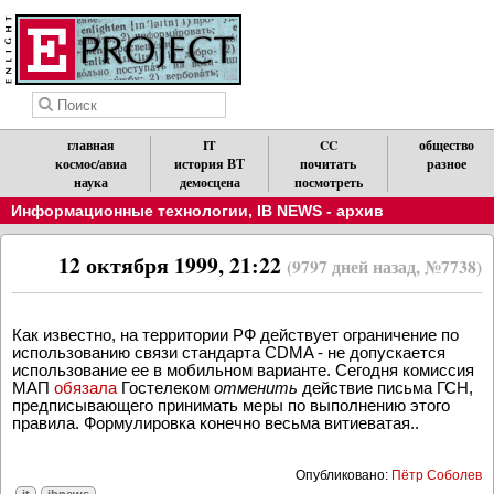
главная
IT
CC
общество
космос/авиа
история ВТ
почитать
разное
наука
демосцена
посмотреть
Информационные технологии
,
IB NEWS - архив
12 октября 1999, 21:22
(9797 дней назад, №7738)
Как известно, на территории РФ действует ограничение по
использованию связи стандарта CDMA - не допускается
использование ее в мобильном варианте. Сегодня комиссия
МАП
обязала
Гостелеком
отменить
действие письма ГСН,
предписывающего принимать меры по выполнению этого
правила. Формулировка конечно весьма витиеватая..
Опубликовано:
Пётр Соболев
it
ibnews