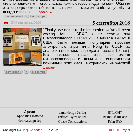
сильно зависит от того, с каких компьютеров люди начали. Обычно
это определяется обстоятельствами — местом работы, учёбы, а
иногда и вовсе —
...далее
demoscene
it
oldcomps
5 сентября 2018
2894 дня назад, 20:30
"Finally, we come to the instruction we've all been
waiting for – SEX!" / из статьи про
микропроцессор CDP1802 / В начале 1970-х в
США были весьма популярны простые
электронные игры типа Pong (в СССР их
аналоги появились в продаже через 5-10 лет).
Как правило, такие игры не имели
микропроцессора и памяти в современном
понимании этих слов, а строились на жёсткой
...далее
demoscene
it
oldcomps
Архив
:
demo.design 3d faq
ENLiGHT
Бродячая Камера
Infused Bytes online
Realm Of Illusion
demo.design faq
Chaos Constructions
Palm FAQ
Copyright (C)
Пётр Соболев
1997-2026
ENLiGHT Project